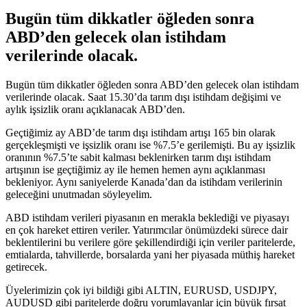
Bugün tüm dikkatler öğleden sonra
ABD’den gelecek olan istihdam
verilerinde olacak.
Bugün tüm dikkatler öğleden sonra ABD’den gelecek olan istihdam
verilerinde olacak. Saat 15.30’da tarım dışı istihdam değişimi ve
aylık işsizlik oranı açıklanacak ABD’den.
Geçtiğimiz ay ABD’de tarım dışı istihdam artışı 165 bin olarak
gerçekleşmişti ve işsizlik oranı ise %7.5’e gerilemişti. Bu ay işsizlik
oranının %7.5’te sabit kalması beklenirken tarım dışı istihdam
artışının ise geçtiğimiz ay ile hemen hemen aynı açıklanması
bekleniyor. Aynı saniyelerde Kanada’dan da istihdam verilerinin
geleceğini unutmadan söyleyelim.
ABD istihdam verileri piyasanın en merakla beklediği ve piyasayı
en çok hareket ettiren veriler. Yatırımcılar önümüzdeki sürece dair
beklentilerini bu verilere göre şekillendirdiği için veriler paritelerde,
emtialarda, tahvillerde, borsalarda yani her piyasada müthiş hareket
getirecek.
Üyelerimizin çok iyi bildiği gibi ALTIN, EURUSD, USDJPY,
AUDUSD gibi paritelerde doğru yorumlayanlar için büyük fırsat