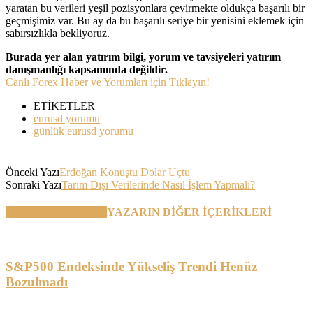
yaratan bu verileri yeşil pozisyonlara çevirmekte oldukça başarılı bir
geçmişimiz var. Bu ay da bu başarılı seriye bir yenisini eklemek için
sabırsızlıkla bekliyoruz.
Burada yer alan yatırım bilgi, yorum ve tavsiyeleri yatırım
danışmanlığı kapsamında değildir.
Canlı Forex Haber ve Yorumları için Tıklayın!
ETİKETLER
eurusd yorumu
günlük eurusd yorumu
Önceki Yazı
Erdoğan Konuştu Dolar Uçtu
Sonraki Yazı
Tarım Dışı Verilerinde Nasıl İşlem Yapmalı?
BENZER YAZILAR
YAZARIN DİĞER İÇERİKLERİ
S&P500 Endeksinde Yükseliş Trendi Henüz
Bozulmadı