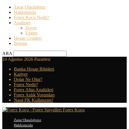
Zarar Olasılığınız
Hakkımızda
Forex Koçu Nedir?
Analizler
Doviz
Eğitim
Hesap Çeşitleri
İletişim
ARA
10 Ağustos 2026 Pazartesi
Banka Hesap Bilgileri
Kariyer
Dolar Ne Olur?
Forex Nedir?
Forex Altın Analizleri
Forex Anlık Yorumları
Nasıl FK Kullanırım?
Forex Koçu
Zarar Olasılığınız
Hakkımızda