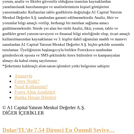
yorum, analiz ve fikirler güvenilir olduğuna inanılan kaynaklardan
yararlanılarak hazırlanmıştır ve analistlerimizin kişisel görüşlerini
yansıtmaktadır. Kullanılan tablo grafiklerin doğruluğu A1 Capital Yatırım
Menkul Değerler A.Ş. tarafından garanti edilmemektedir. Analiz, fikir ve
yorumlar bilgi amaçlı verilip, herhangi bir menfaat sağlama amacı
güdülmemektedir. Sitede yer alan her türlü Analiz, fikir, yorum, tablo ve
grafikler genel yatırım tavsiyesi ve finansal bilgi niteliğinde olup, ticari amaçlı
kullanılmasından kaynaklanan ve 3. kişiler dahil uğranılan maddi ve manevi
zararlardan A1 Capital Yatırım Menkul Değerler A.Ş. hiçbir şekilde sorumlu
tutulamaz. Üyeliğinizin başlangıcıyla birlikte Forexkocu tarafından
gönderilecek eposta ve SMS şeklindeki forex bültenleri ve kampanyaları
almayı da kabul etmiş sayılırsınız.
*Şirketimiz kaldıraçlı alım-satım işlemleri yetki belgesine sahiptir.
Anasayfa
Forex Nedir?
Nasıl Kullanırım?
Forex Altın Analizleri
Banka Hesap Bilgileri
© A1 Capital Yatırım Menkul Değerler A.Ş.
DİĞER İÇERİKLER
Dolar/TL’de 7.54 Direnci En Önemli Seviye…