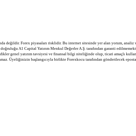
a değildir. Forex piyasaları risklidir. Bu internet sitesinde yer alan yorum, analiz
in doğruluğu A1 Capital Yatırım Menkul Değerler A.Ş. tarafından garanti edilmemekte
afikler genel yatırım tavsiyesi ve finansal bilgi niteliğinde olup, ticari amaçlı ku
lamaz. Üyeliğinizin başlangıcıyla birlikte Forexkocu tarafından gönderilecek epost