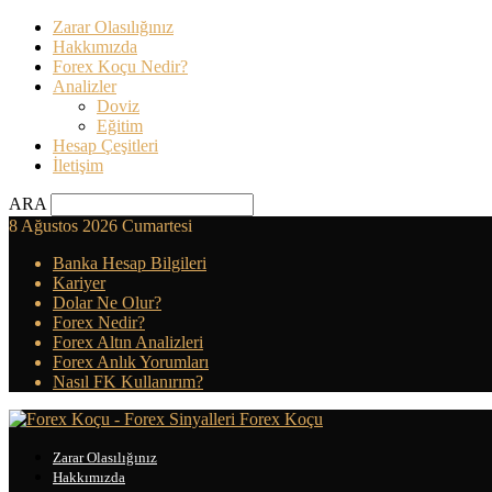
Zarar Olasılığınız
Hakkımızda
Forex Koçu Nedir?
Analizler
Doviz
Eğitim
Hesap Çeşitleri
İletişim
ARA
8 Ağustos 2026 Cumartesi
Banka Hesap Bilgileri
Kariyer
Dolar Ne Olur?
Forex Nedir?
Forex Altın Analizleri
Forex Anlık Yorumları
Nasıl FK Kullanırım?
Forex Koçu
Zarar Olasılığınız
Hakkımızda