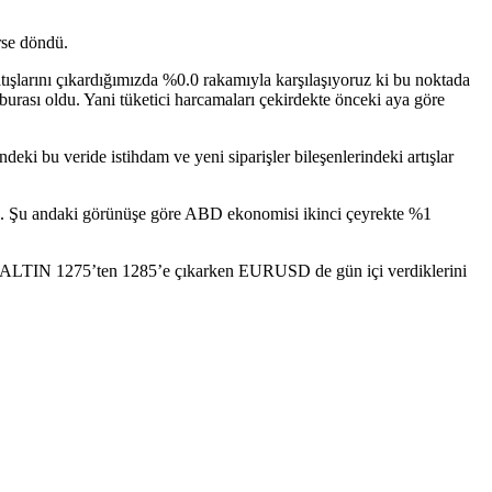
rse döndü.
tışlarını çıkardığımızda %0.0 rakamıyla karşılaşıyoruz ki bu noktada
urası oldu. Yani tüketici harcamaları çekirdekte önceki aya göre
ki bu veride istihdam ve yeni siparişler bileşenlerindeki artışlar
iriz. Şu andaki görünüşe göre ABD ekonomisi ikinci çeyrekte %1
rası ALTIN 1275’ten 1285’e çıkarken EURUSD de gün içi verdiklerini