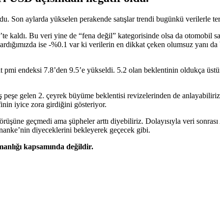
u. Son aylarda yükselen perakende satışlar trendi bugünkü verilerle te
e kaldı. Bu veri yine de “fena değil” kategorisinde olsa da otomobil sa
dığımızda ise -%0.1 var ki verilerin en dikkat çeken olumsuz yanı da b
mi endeksi 7.8’den 9.5’e yükseldi. 5.2 olan beklentinin oldukça üstünde
eş peşe gelen 2. çeyrek büyüme beklentisi revizelerinden de anlayabil
in iyice zora girdiğini gösteriyor.
görüşüne geçmedi ama şüpheler arttı diyebiliriz. Dolayısıyla veri son
anke’nin diyeceklerini bekleyerek geçecek gibi.
şmanlığı kapsamında değildir.