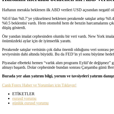
Haftanın merakla beklenen ilk ABD verileri USD açısından negatif old
%0.6’dan %0.7’ye yükselmesi beklenen perakende satışlar artışı %0.4’t
%0.5 beklentisi vardı. Hem otomobil hem de benzin harcamalarını çıkar
düşüş gösterdi.
Öte yandan imalat cephesinden olumlu bir veri vardı. New York imalat p
önümüzdeki aylar için de iyimserlik yarattı.
Perakende satışlar verisinin çok daha önemli olduğunu veri sonrası p
seviyesinin dahi altında büyüdü. Bu da FED’in yl sonu büyüme hedefin
Piyasalar elbetteki hemen “varlık alım programı Eylül’de değişmez” 
almayı başardı. Dolar cephesinde bundan sonrası Çarşamba günü Bern
Burada yer alan yatırım bilgi, yorum ve tavsiyeleri yatırım danı
Canlı Forex Haber ve Yorumları için Tıklayın!
ETİKETLER
eurusd yorumu
günlük eurusd yorumu