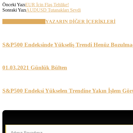
Önceki Yazı
EUR İçin Flaş Tehlike!
Sonraki Yazı
AUDUSD Tutanakları Sevdi
BENZER YAZILAR
YAZARIN DİĞER İÇERİKLERİ
S&P500 Endeksinde Yükseliş Trendi Henüz Bozulma
01.03.2021 Günlük Bülten
S&P500 Endeksi Yükselen Trendine Yakın İşlem Gör