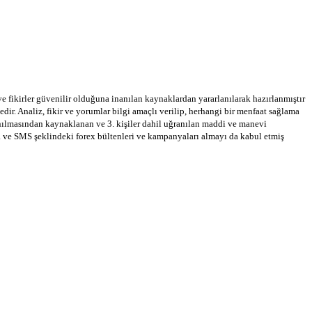
 ve fikirler güvenilir olduğuna inanılan kaynaklardan yararlanılarak hazırlanmıştır
dir. Analiz, fikir ve yorumlar bilgi amaçlı verilip, herhangi bir menfaat sağlama
llanılmasından kaynaklanan ve 3. kişiler dahil uğranılan maddi ve manevi
a ve SMS şeklindeki forex bültenleri ve kampanyaları almayı da kabul etmiş