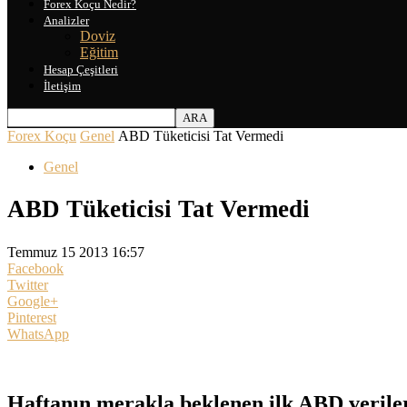
Forex Koçu Nedir?
Analizler
Doviz
Eğitim
Hesap Çeşitleri
İletişim
Forex Koçu
Genel
ABD Tüketicisi Tat Vermedi
Genel
ABD Tüketicisi Tat Vermedi
Temmuz 15 2013 16:57
Facebook
Twitter
Google+
Pinterest
WhatsApp
Haftanın merakla beklenen ilk ABD veriler