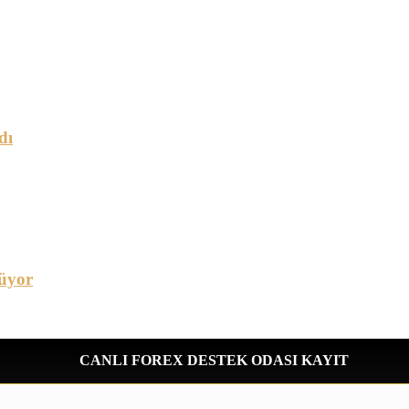
dı
üyor
CANLI FOREX DESTEK ODASI KAYIT