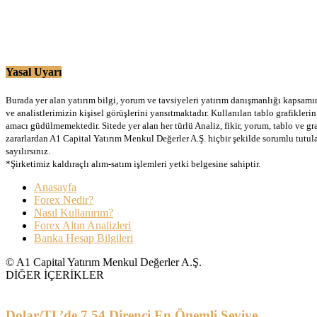
Yasal Uyarı
Burada yer alan yatırım bilgi, yorum ve tavsiyeleri yatırım danışmanlığı kapsamınd
ve analistlerimizin kişisel görüşlerini yansıtmaktadır. Kullanılan tablo grafikler
amacı güdülmemektedir. Sitede yer alan her türlü Analiz, fikir, yorum, tablo ve gr
zararlardan A1 Capital Yatırım Menkul Değerler A.Ş. hiçbir şekilde sorumlu tutu
sayılırsınız.
*Şirketimiz kaldıraçlı alım-satım işlemleri yetki belgesine sahiptir.
Anasayfa
Forex Nedir?
Nasıl Kullanırım?
Forex Altın Analizleri
Banka Hesap Bilgileri
© A1 Capital Yatırım Menkul Değerler A.Ş.
DİĞER İÇERİKLER
Dolar/TL’de 7.54 Direnci En Önemli Seviye…