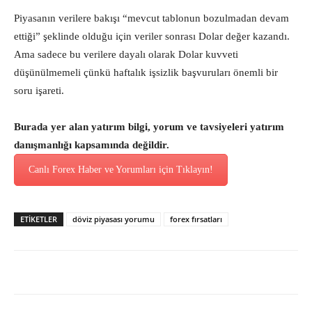
Piyasanın verilere bakışı “mevcut tablonun bozulmadan devam
ettiği” şeklinde olduğu için veriler sonrası Dolar değer kazandı.
Ama sadece bu verilere dayalı olarak Dolar kuvveti
düşünülmemeli çünkü haftalık işsizlik başvuruları önemli bir
soru işareti.
Burada yer alan yatırım bilgi, yorum ve tavsiyeleri yatırım
danışmanlığı kapsamında değildir.
Canlı Forex Haber ve Yorumları için Tıklayın!
ETİKETLER
döviz piyasası yorumu
forex fırsatları