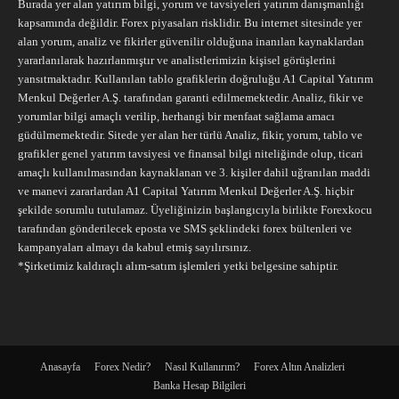
Burada yer alan yatırım bilgi, yorum ve tavsiyeleri yatırım danışmanlığı
kapsamında değildir. Forex piyasaları risklidir. Bu internet sitesinde yer
alan yorum, analiz ve fikirler güvenilir olduğuna inanılan kaynaklardan
yararlanılarak hazırlanmıştır ve analistlerimizin kişisel görüşlerini
yansıtmaktadır. Kullanılan tablo grafiklerin doğruluğu A1 Capital Yatırım
Menkul Değerler A.Ş. tarafından garanti edilmemektedir. Analiz, fikir ve
yorumlar bilgi amaçlı verilip, herhangi bir menfaat sağlama amacı
güdülmemektedir. Sitede yer alan her türlü Analiz, fikir, yorum, tablo ve
grafikler genel yatırım tavsiyesi ve finansal bilgi niteliğinde olup, ticari
amaçlı kullanılmasından kaynaklanan ve 3. kişiler dahil uğranılan maddi
ve manevi zararlardan A1 Capital Yatırım Menkul Değerler A.Ş. hiçbir
şekilde sorumlu tutulamaz. Üyeliğinizin başlangıcıyla birlikte Forexkocu
tarafından gönderilecek eposta ve SMS şeklindeki forex bültenleri ve
kampanyaları almayı da kabul etmiş sayılırsınız.
*Şirketimiz kaldıraçlı alım-satım işlemleri yetki belgesine sahiptir.
Anasayfa
Forex Nedir?
Nasıl Kullanırım?
Forex Altın Analizleri
Banka Hesap Bilgileri