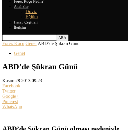
Forex Koçu Nedir?
Analizler
Doviz
Eğitim
Hesap Çeşitleri
İletişim
Forex Koçu
Genel
ABD’de Şükran Günü
Genel
ABD’de Şükran Günü
Kasım 28 2013 09:23
Facebook
Twitter
Google+
Pinterest
WhatsApp
ABD’de Şükran Günü olması nedeniyle