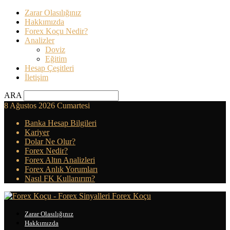
Zarar Olasılığınız
Hakkımızda
Forex Koçu Nedir?
Analizler
Doviz
Eğitim
Hesap Çeşitleri
İletişim
ARA
8 Ağustos 2026 Cumartesi
Banka Hesap Bilgileri
Kariyer
Dolar Ne Olur?
Forex Nedir?
Forex Altın Analizleri
Forex Anlık Yorumları
Nasıl FK Kullanırım?
Forex Koçu
Zarar Olasılığınız
Hakkımızda