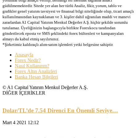
yorumlar bilgi amaçlı verilip, herhangi bir menfaat sağlama amacı
güdülmemektedir. Sitede yer alan her türlü Analiz, fikir, yorum, tablo ve
grafikler genel yatırım tavsiyesi ve finansal bilgi niteliğinde olup, ticari amaçlı
kullanılmasından kaynaklanan ve 3. kişiler dahil uğranılan maddi ve manevi
zararlardan A1 Capital Yatırım Menkul Değerler A.Ş. hiçbir şekilde sorumlu
tutulamaz. Üyeliğinizin başlangıcıyla birlikte Forexkocu tarafından
gönderilecek eposta ve SMS şeklindeki forex bültenleri ve kampanyaları
almayı da kabul etmiş sayılırsınız.
*Şirketimiz kaldıraçlı alım-satım işlemleri yetki belgesine sahiptir.
Anasayfa
Forex Nedir?
Nasıl Kullanırım?
Forex Altın Analizleri
Banka Hesap Bilgileri
© A1 Capital Yatırım Menkul Değerler A.Ş.
DİĞER İÇERİKLER
Dolar/TL’de 7.54 Direnci En Önemli Seviye…
Mart 4 2021 12:12