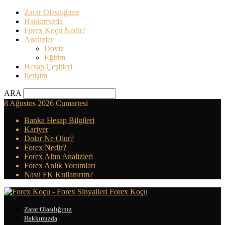
Zarar Olasılığınız
Hakkımızda
Forex Koçu Nedir?
Analizler
Doviz
Eğitim
Hesap Çeşitleri
İletişim
ARA
8 Ağustos 2026 Cumartesi
Banka Hesap Bilgileri
Kariyer
Dolar Ne Olur?
Forex Nedir?
Forex Altın Analizleri
Forex Anlık Yorumları
Nasıl FK Kullanırım?
Forex Koçu
Zarar Olasılığınız
Hakkımızda