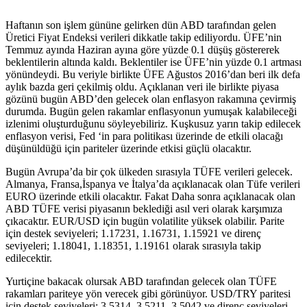
Haftanın son işlem gününe gelirken dün ABD tarafından gelen
Üretici Fiyat Endeksi verileri dikkatle takip ediliyordu. ÜFE’nin
Temmuz ayında Haziran ayına göre yüzde 0.1 düşüş göstererek
beklentilerin altında kaldı. Beklentiler ise ÜFE’nin yüzde 0.1 artması
yönündeydi. Bu veriyle birlikte ÜFE Ağustos 2016’dan beri ilk defa
aylık bazda geri çekilmiş oldu. Açıklanan veri ile birlikte piyasa
gözünü bugün ABD’den gelecek olan enflasyon rakamına çevirmiş
durumda. Bugün gelen rakamlar enflasyonun yumuşak kalabileceği
izlenimi oluşturduğunu söyleyebiliriz. Kuşkusuz yarın takip edilecek
enflasyon verisi, Fed ‘in para politikası üzerinde de etkili olacağı
düşünüldüğü için pariteler üzerinde etkisi güçlü olacaktır.
Bugün Avrupa’da bir çok ülkeden sırasıyla TÜFE verileri gelecek.
Almanya, Fransa,İspanya ve İtalya’da açıklanacak olan Tüfe verileri
EURO üzerinde etkili olacaktır. Fakat Daha sonra açıklanacak olan
ABD TÜFE verisi piyasanın beklediği asıl veri olarak karşımıza
çıkacaktır. EUR/USD için bugün volatilite yüksek olabilir. Parite
için destek seviyeleri; 1.17231, 1.16731, 1.15921 ve direnç
seviyeleri; 1.18041, 1.18351, 1.19161 olarak sırasıyla takip
edilecektir.
Yurtiçine bakacak olursak ABD tarafından gelecek olan TÜFE
rakamları pariteye yön verecek gibi görünüyor. USD/TRY paritesi
için destek seviyeleri; 3.5314, 3.5211, 3.5042 ve direnç seviyeleri