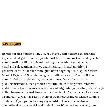
Yasal Uyarı
Burada yer alan yatırım bilgi, yorum ve tavsiyeleri yatırım danışmanlığı
kapsamında değildir. Forex piyasaları risklidir. Bu internet sitesinde yer alan
yorum, analiz ve fikirler güvenilir olduğuna inanılan kaynaklardan
yararlanılarak hazırlanmıştır ve analistlerimizin kişisel görüşlerini
yansıtmaktadır. Kullanılan tablo grafiklerin doğruluğu A1 Capital Yatırım
Menkul Değerler A.Ş. tarafından garanti edilmemektedir. Analiz, fikir ve
yorumlar bilgi amaçlı verilip, herhangi bir menfaat sağlama amacı
güdülmemektedir. Sitede yer alan her türlü Analiz, fikir, yorum, tablo ve
grafikler genel yatırım tavsiyesi ve finansal bilgi niteliğinde olup, ticari amaçlı
kullanılmasından kaynaklanan ve 3. kişiler dahil uğranılan maddi ve manevi
zararlardan A1 Capital Yatırım Menkul Değerler A.Ş. hiçbir şekilde sorumlu
tutulamaz. Üyeliğinizin başlangıcıyla birlikte Forexkocu tarafından
gönderilecek eposta ve SMS şeklindeki forex bültenleri ve kampanyaları