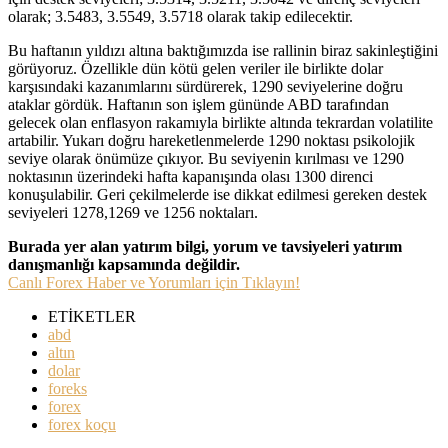
olarak; 3.5483, 3.5549, 3.5718 olarak takip edilecektir.
Bu haftanın yıldızı altına baktığımızda ise rallinin biraz sakinleştiğini
görüyoruz. Özellikle dün kötü gelen veriler ile birlikte dolar
karşısındaki kazanımlarını sürdürerek, 1290 seviyelerine doğru
ataklar gördük. Haftanın son işlem gününde ABD tarafından
gelecek olan enflasyon rakamıyla birlikte altında tekrardan volatilite
artabilir. Yukarı doğru hareketlenmelerde 1290 noktası psikolojik
seviye olarak önümüze çıkıyor. Bu seviyenin kırılması ve 1290
noktasının üzerindeki hafta kapanışında olası 1300 direnci
konuşulabilir. Geri çekilmelerde ise dikkat edilmesi gereken destek
seviyeleri 1278,1269 ve 1256 noktaları.
Burada yer alan yatırım bilgi, yorum ve tavsiyeleri yatırım
danışmanlığı kapsamında değildir.
Canlı Forex Haber ve Yorumları için Tıklayın!
ETİKETLER
abd
altın
dolar
foreks
forex
forex koçu