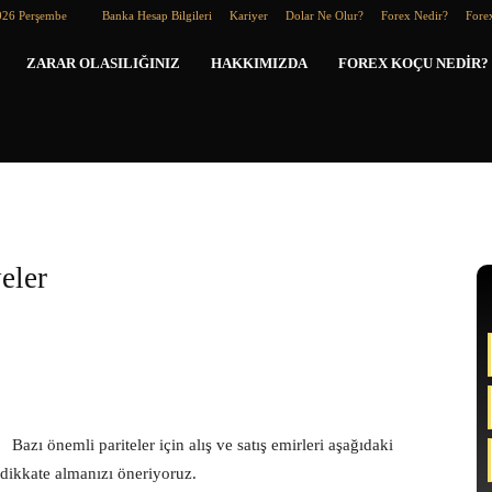
026 Perşembe
Banka Hesap Bilgileri
Kariyer
Dolar Ne Olur?
Forex Nedir?
Forex
Forex
ZARAR OLASILIĞINIZ
HAKKIMIZDA
FOREX KOÇU NEDIR?
Koçu
eler
Bazı önemli pariteler için alış ve satış emirleri aşağıdaki
 dikkate almanızı öneriyoruz.