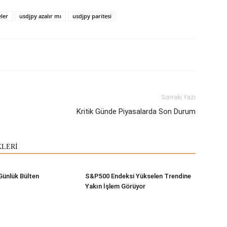
eler
usdjpy azalır mı
usdjpy paritesi
Sonraki Yazı
Kritik Günde Piyasalarda Son Durum
KLERİ
Günlük Bülten
S&P500 Endeksi Yükselen Trendine
Yakın İşlem Görüyor