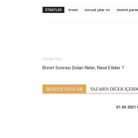
ETİKETLER
brexit
eurusd çıkar mı
önemli parit
Önceki Yazı
Brexit Sonrası Doları Neler, Nasıl Etkiler ?
BENZER YAZILAR
YAZARIN DİĞER İÇERİ
01.03.2021 