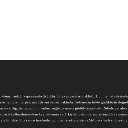
m danışmanlığı kapsamında değildir. Forex piyasaları risklidir. Bu internet sitesind
alistlerimizin kişisel görüşlerini yansıtmaktadır. Kullanılan tablo grafiklerin doğ
açlı verilip, herhangi bir menfaat sağlama amacı güdülmemektedir. Sitede yer alan he
ari amaçlı kullanılmasından kaynaklanan ve 3. kişiler dahil uğranılan maddi ve mane
ıyla birlikte Forexkocu tarafından gönderilecek eposta ve SMS şeklindeki forex bü