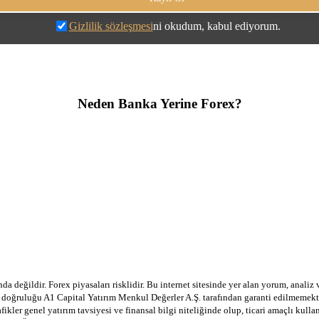
Gizlilik sözleşmesi
ni okudum, kabul ediyorum.
Neden Banka Yerine Forex?
a değildir. Forex piyasaları risklidir. Bu internet sitesinde yer alan yorum, analiz
in doğruluğu A1 Capital Yatırım Menkul Değerler A.Ş. tarafından garanti edilmemekte
afikler genel yatırım tavsiyesi ve finansal bilgi niteliğinde olup, ticari amaçlı ku