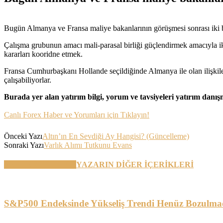
Bugün Almanya ve Fransa maliye bakanlarının görüşmesi sonrası iki ba
Çalışma grubunun amacı mali-parasal birliği güçlendirmek amacıyla ik
kararları kooridne etmek.
Fransa Cumhurbaşkanı Hollande seçildiğinde Almanya ile olan ilişkileri
çalışabiliyorlar.
Burada yer alan yatırım bilgi, yorum ve tavsiyeleri yatırım danı
Canlı Forex Haber ve Yorumları için Tıklayın!
Önceki Yazı
Altın’ın En Sevdiği Ay Hangisi? (Güncelleme)
Sonraki Yazı
Varlık Alımı Tutkunu Evans
BENZER YAZILAR
YAZARIN DİĞER İÇERİKLERİ
S&P500 Endeksinde Yükseliş Trendi Henüz Bozulma