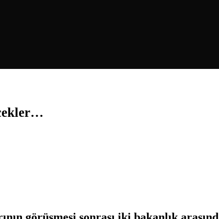
cekler…
ın görüşmesi sonrası iki bakanlık arasında