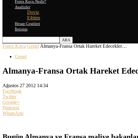
Forex Koçu Nedir?
Analizler
Doviz
Eğitim
Hesap Çeşitleri
İletişim
Forex Koçu
Genel
Almanya-Fransa Ortak Hareket Edecekler…
Genel
Almanya-Fransa Ortak Hareket Ede
Ağustos 27 2012 14:34
Facebook
Twitter
Google+
Pinterest
WhatsApp
Bugün Almanya ve Fransa maliye bakanların