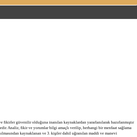
 ve fikirler güvenilir olduğuna inanılan kaynaklardan yararlanılarak hazırlanmıştır
dir. Analiz, fikir ve yorumlar bilgi amaçlı verilip, herhangi bir menfaat sağlama
llanılmasından kaynaklanan ve 3. kişiler dahil uğranılan maddi ve manevi