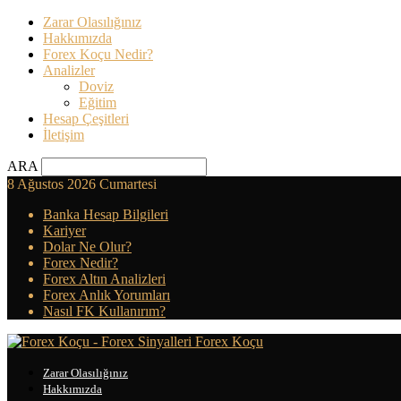
Zarar Olasılığınız
Hakkımızda
Forex Koçu Nedir?
Analizler
Doviz
Eğitim
Hesap Çeşitleri
İletişim
ARA
8 Ağustos 2026 Cumartesi
Banka Hesap Bilgileri
Kariyer
Dolar Ne Olur?
Forex Nedir?
Forex Altın Analizleri
Forex Anlık Yorumları
Nasıl FK Kullanırım?
Forex Koçu
Zarar Olasılığınız
Hakkımızda