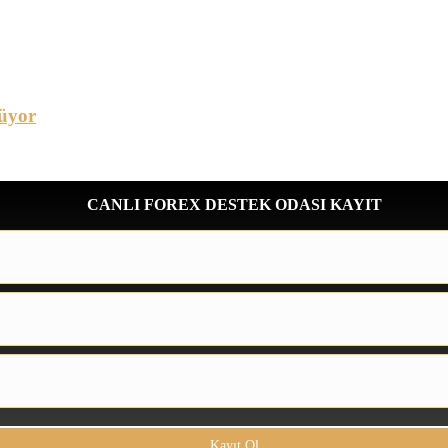
üyor
CANLI FOREX DESTEK ODASI KAYIT