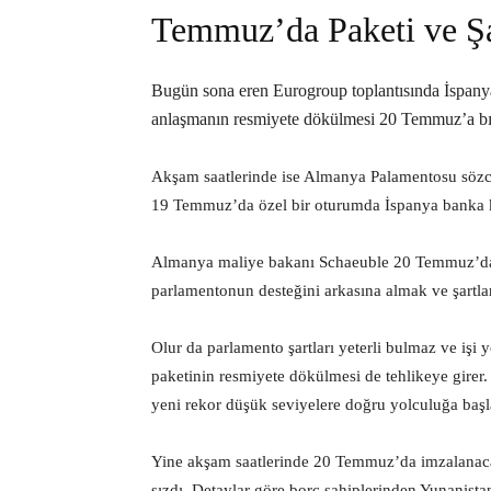
Temmuz’da Paketi ve Şa
Bugün sona eren Eurogroup toplantısında İspanya 
anlaşmanın resmiyete dökülmesi 20 Temmuz’a bır
Akşam saatlerinde ise Almanya Palamentosu sözc
19 Temmuz’da özel bir oturumda İspanya banka kur
Almanya maliye bakanı Schaeuble 20 Temmuz’da
parlamentonun desteğini arkasına almak ve şartlar
Olur da parlamento şartları yeterli bulmaz ve işi
paketinin resmiyete dökülmesi de tehlikeye gire
yeni rekor düşük seviyelere doğru yolculuğa başl
Yine akşam saatlerinde 20 Temmuz’da imzalana
sızdı. Detaylar göre borç sahiplerinden Yunanista