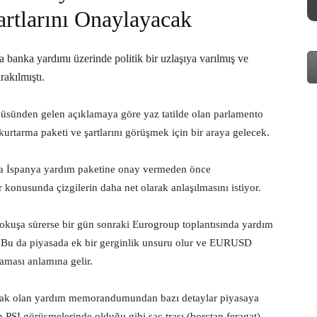
rtlarını Onaylayacak
banka yardımı üzerinde politik bir uzlaşıya varılmış ve
akılmıştı.
üsünden gelen açıklamaya göre yaz tatilde olan parlamento
tarma paketi ve şartlarını görüşmek için bir araya gelecek.
 İspanya yardım paketine onay vermeden önce
 konusunda çizgilerin daha net olarak anlaşılmasını istiyor.
 yokuşa sürerse bir gün sonraki Eurogroup toplantısında yardım
r. Bu da piyasada ek bir gerginlik unsuru olur ve EURUSD
aması anlamına gelir.
cak olan yardım memorandumundan bazı detaylar piyasaya
n PSI görüşmelerinde olduğu gibi saç traşı (borçtan feragat)