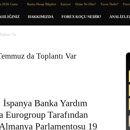
os 2026 Cuma
Banka Hesap Bilgileri
Kariyer
Dolar Ne Olur?
Forex Nedir?
Forex
SILIĞINIZ
HAKKIMIZDA
FOREX KOÇU NEDIR?
ANALIZLE
oplantı Var
Temmuz da Toplantı Var
İspanya Banka Yardım
a Eurogroup Tarafından
Almanya Parlamentosu 19