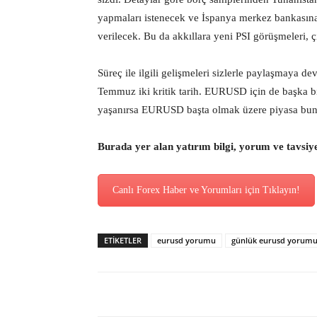
yapmaları istenecek ve İspanya merkez bankasına 
verilecek. Bu da akkıllara yeni PSI görüşmeleri, ç
Süreç ile ilgili gelişmeleri sizlerle paylaşmaya
Temmuz iki kritik tarih. EURUSD için de başka bir
yaşanırsa EURUSD başta olmak üzere piyasa bund
Burada yer alan yatırım bilgi, yorum ve tavsiy
Canlı Forex Haber ve Yorumları için Tıklayın!
ETİKETLER
eurusd yorumu
günlük eurusd yorum