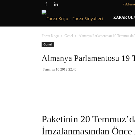
7 Ağust
Forex
ZARAR OLA
Koçu
Forex Koçu
Genel
Almanya Parlamentosu 19 Temmuz da T
Genel
Almanya Parlamentosu 19 
Temmuz 10 2012 22:46
Paketinin 20 Temmuz’d
İmzalanmasından Önce 