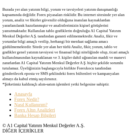
Burada yer alan yatırım bilgi, yorum ve tavsiyeleri yatırım danışmanlığı
kapsamında değildir. Forex piyasaları risklidir. Bu internet sitesinde yer alan
yorum, analiz ve fikirler güvenilir olduğuna inanılan kaynaklardan
yararlanılarak hazırlanmıştır ve analistlerimizin kişisel görüşlerini
yansıtmaktadır. Kullanılan tablo grafiklerin doğruluğu A1 Capital Yatırım
Menkul Değerler A.Ş. tarafından garanti edilmemektedir. Analiz, fikir ve
yorumlar bilgi amaçlı verilip, herhangi bir menfaat sağlama amacı
güdülmemektedir. Sitede yer alan her türlü Analiz, fikir, yorum, tablo ve
grafikler genel yatırım tavsiyesi ve finansal bilgi niteliğinde olup, ticari amaçlı
kullanılmasından kaynaklanan ve 3. kişiler dahil uğranılan maddi ve manevi
zararlardan A1 Capital Yatırım Menkul Değerler A.Ş. hiçbir şekilde sorumlu
tutulamaz. Üyeliğinizin başlangıcıyla birlikte Forexkocu tarafından
gönderilecek eposta ve SMS şeklindeki forex bültenleri ve kampanyaları
almayı da kabul etmiş sayılırsınız.
*Şirketimiz kaldıraçlı alım-satım işlemleri yetki belgesine sahiptir.
Anasayfa
Forex Nedir?
Nasıl Kullanırım?
Forex Altın Analizleri
Banka Hesap Bilgileri
© A1 Capital Yatırım Menkul Değerler A.Ş.
DİĞER İÇERİKLER