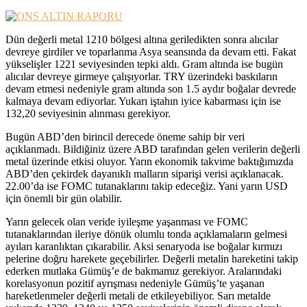
Dün değerli metal 1210 bölgesi altına geriledikten sonra alıcılar
devreye girdiler ve toparlanma Asya seansında da devam etti. Fakat
yükselişler 1221 seviyesinden tepki aldı. Gram altında ise bugün
alıcılar devreye girmeye çalışıyorlar. TRY üzerindeki baskıların
devam etmesi nedeniyle gram altında son 1.5 aydır boğalar devrede
kalmaya devam ediyorlar. Yukarı iştahın iyice kabarması için ise
132,20 seviyesinin alınması gerekiyor.
Bugün ABD’den birincil derecede öneme sahip bir veri
açıklanmadı. Bildiğiniz üzere ABD tarafından gelen verilerin değerli
metal üzerinde etkisi oluyor. Yarın ekonomik takvime baktığımızda
ABD’den çekirdek dayanıklı malların siparişi verisi açıklanacak.
22.00’da ise FOMC tutanaklarını takip edeceğiz. Yani yarın USD
için önemli bir gün olabilir.
Yarın gelecek olan veride iyileşme yaşanması ve FOMC
tutanaklarından ileriye dönük olumlu tonda açıklamaların gelmesi
ayıları karanlıktan çıkarabilir. Aksi senaryoda ise boğalar kırmızı
pelerine doğru harekete geçebilirler. Değerli metalin hareketini takip
ederken mutlaka Gümüş’e de bakmamız gerekiyor. Aralarındaki
korelasyonun pozitif ayrışması nedeniyle Gümüş’te yaşanan
hareketlenmeler değerli metali de etkileyebiliyor. Sarı metalde