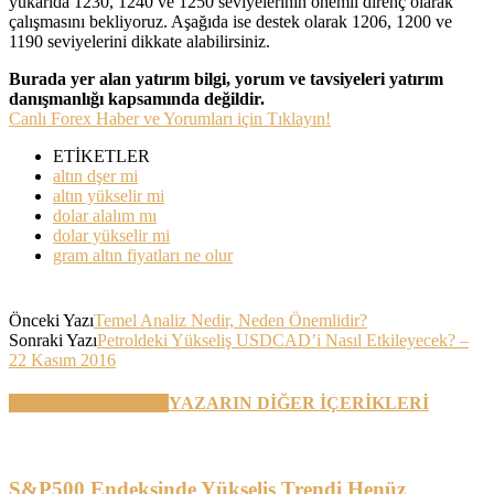
yukarıda 1230, 1240 ve 1250 seviyelerinin önemli direnç olarak
çalışmasını bekliyoruz. Aşağıda ise destek olarak 1206, 1200 ve
1190 seviyelerini dikkate alabilirsiniz.
Burada yer alan yatırım bilgi, yorum ve tavsiyeleri yatırım
danışmanlığı kapsamında değildir.
Canlı Forex Haber ve Yorumları için Tıklayın!
ETİKETLER
altın dşer mi
altın yükselir mi
dolar alalım mı
dolar yükselir mi
gram altın fiyatları ne olur
Önceki Yazı
Temel Analiz Nedir, Neden Önemlidir?
Sonraki Yazı
Petroldeki Yükseliş USDCAD’i Nasıl Etkileyecek? –
22 Kasım 2016
BENZER YAZILAR
YAZARIN DİĞER İÇERİKLERİ
S&P500 Endeksinde Yükseliş Trendi Henüz