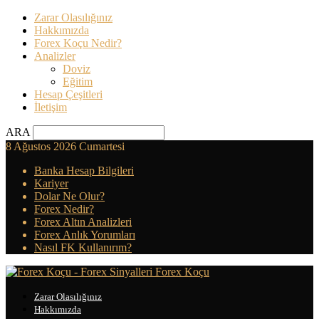
Zarar Olasılığınız
Hakkımızda
Forex Koçu Nedir?
Analizler
Doviz
Eğitim
Hesap Çeşitleri
İletişim
ARA
8 Ağustos 2026 Cumartesi
Banka Hesap Bilgileri
Kariyer
Dolar Ne Olur?
Forex Nedir?
Forex Altın Analizleri
Forex Anlık Yorumları
Nasıl FK Kullanırım?
Forex Koçu
Zarar Olasılığınız
Hakkımızda