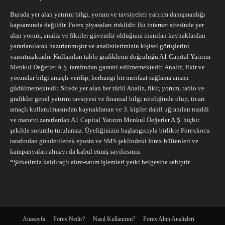
Burada yer alan yatırım bilgi, yorum ve tavsiyeleri yatırım danışmanlığı
kapsamında değildir. Forex piyasaları risklidir. Bu internet sitesinde yer
alan yorum, analiz ve fikirler güvenilir olduğuna inanılan kaynaklardan
yararlanılarak hazırlanmıştır ve analistlerimizin kişisel görüşlerini
yansıtmaktadır. Kullanılan tablo grafiklerin doğruluğu A1 Capital Yatırım
Menkul Değerler A.Ş. tarafından garanti edilmemektedir. Analiz, fikir ve
yorumlar bilgi amaçlı verilip, herhangi bir menfaat sağlama amacı
güdülmemektedir. Sitede yer alan her türlü Analiz, fikir, yorum, tablo ve
grafikler genel yatırım tavsiyesi ve finansal bilgi niteliğinde olup, ticari
amaçlı kullanılmasından kaynaklanan ve 3. kişiler dahil uğranılan maddi
ve manevi zararlardan A1 Capital Yatırım Menkul Değerler A.Ş. hiçbir
şekilde sorumlu tutulamaz. Üyeliğinizin başlangıcıyla birlikte Forexkocu
tarafından gönderilecek eposta ve SMS şeklindeki forex bültenleri ve
kampanyaları almayı da kabul etmiş sayılırsınız.
*Şirketimiz kaldıraçlı alım-satım işlemleri yetki belgesine sahiptir.
Anasayfa
Forex Nedir?
Nasıl Kullanırım?
Forex Altın Analizleri