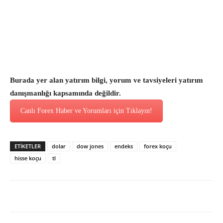
Burada yer alan yatırım bilgi, yorum ve tavsiyeleri yatırım
danışmanlığı kapsamında değildir.
Canlı Forex Haber ve Yorumları için Tıklayın!
ETİKETLER
dolar
dow jones
endeks
forex koçu
hisse koçu
tl