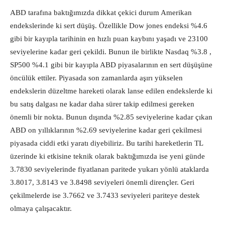
ABD tarafına baktığımızda dikkat çekici durum Amerikan
endekslerinde ki sert düşüş. Özellikle Dow jones endeksi %4.6
gibi bir kayıpla tarihinin en hızlı puan kaybını yaşadı ve 23100
seviyelerine kadar geri çekildi. Bunun ile birlikte Nasdaq %3.8 ,
SP500 %4.1 gibi bir kayıpla ABD piyasalarının en sert düşüşüne
öncülük ettiler. Piyasada son zamanlarda aşırı yükselen
endekslerin düzeltme hareketi olarak lanse edilen endekslerde ki
bu satış dalgası ne kadar daha sürer takip edilmesi gereken
önemli bir nokta. Bunun dışında %2.85 seviyelerine kadar çıkan
ABD on yıllıklarının %2.69 seviyelerine kadar geri çekilmesi
piyasada ciddi etki yaratı diyebiliriz. Bu tarihi hareketlerin TL
üzerinde ki etkisine teknik olarak baktığımızda ise yeni günde
3.7830 seviyelerinde fiyatlanan paritede yukarı yönlü ataklarda
3.8017, 3.8143 ve 3.8498 seviyeleri önemli dirençler. Geri
çekilmelerde ise 3.7662 ve 3.7433 seviyeleri pariteye destek
olmaya çalışacaktır.