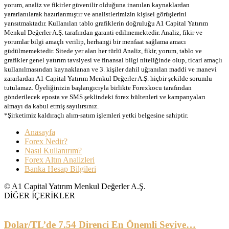
yorum, analiz ve fikirler güvenilir olduğuna inanılan kaynaklardan
yararlanılarak hazırlanmıştır ve analistlerimizin kişisel görüşlerini
yansıtmaktadır. Kullanılan tablo grafiklerin doğruluğu A1 Capital Yatırım
Menkul Değerler A.Ş. tarafından garanti edilmemektedir. Analiz, fikir ve
yorumlar bilgi amaçlı verilip, herhangi bir menfaat sağlama amacı
güdülmemektedir. Sitede yer alan her türlü Analiz, fikir, yorum, tablo ve
grafikler genel yatırım tavsiyesi ve finansal bilgi niteliğinde olup, ticari amaçlı
kullanılmasından kaynaklanan ve 3. kişiler dahil uğranılan maddi ve manevi
zararlardan A1 Capital Yatırım Menkul Değerler A.Ş. hiçbir şekilde sorumlu
tutulamaz. Üyeliğinizin başlangıcıyla birlikte Forexkocu tarafından
gönderilecek eposta ve SMS şeklindeki forex bültenleri ve kampanyaları
almayı da kabul etmiş sayılırsınız.
*Şirketimiz kaldıraçlı alım-satım işlemleri yetki belgesine sahiptir.
Anasayfa
Forex Nedir?
Nasıl Kullanırım?
Forex Altın Analizleri
Banka Hesap Bilgileri
© A1 Capital Yatırım Menkul Değerler A.Ş.
DİĞER İÇERİKLER
Dolar/TL’de 7.54 Direnci En Önemli Seviye…