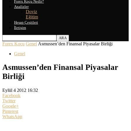
Forex Koçu Nedir?
Analizler
Doviz
Eğitim
Hesap Çeşitleri
İletişim
Forex Koçu
Genel
Asmussen’den Finansal Piyasalar Birliği
Genel
Asmussen’den Finansal Piyasalar
Birliği
Eylül 4 2012 16:32
Facebook
Twitter
Google+
Pinterest
WhatsApp