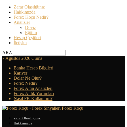
Zarar Olasılığınız
Hakkımızda
Forex Koçu Nedir?
Analizler
Doviz
Eğitim
Hesap Çeşitleri
İletişim
ARA
7 Ağustos 2026 Cuma
Banka Hesap Bilgileri
Kariyer
Dolar Ne Olur?
Forex Nedir?
Forex Altın Analizleri
Forex Anlık Yorumları
Nasıl FK Kullanırım?
Forex Koçu
Zarar Olasılığınız
Hakkımızda