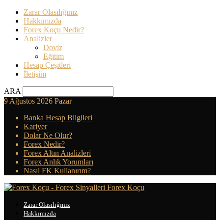
Zarar Olasılığınız
Hakkımızda
Forex Koçu Nedir?
Analizler
Doviz
Eğitim
Hesap Çeşitleri
İletişim
ARA
9 Ağustos 2026 Pazar
Banka Hesap Bilgileri
Kariyer
Dolar Ne Olur?
Forex Nedir?
Forex Altın Analizleri
Forex Anlık Yorumları
Nasıl FK Kullanırım?
Forex Koçu
Zarar Olasılığınız
Hakkımızda