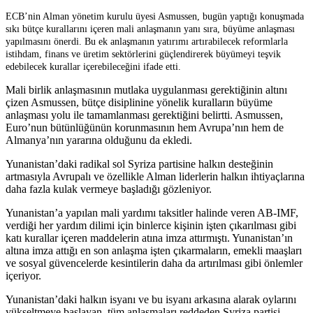
ECB’nin Alman yönetim kurulu üyesi Asmussen, bugün yaptığı konuşmada
sıkı bütçe kurallarını içeren mali anlaşmanın yanı sıra, büyüme anlaşması
yapılmasını önerdi. Bu ek anlaşmanın yatırımı artırabilecek reformlarla
istihdam, finans ve üretim sektörlerini güçlendirerek büyümeyi teşvik
edebilecek kurallar içerebileceğini ifade etti.
Mali birlik anlaşmasının mutlaka uygulanması gerektiğinin altını
çizen Asmussen, bütçe disiplinine yönelik kuralların büyüme
anlaşması yolu ile tamamlanması gerektiğini belirtti. Asmussen,
Euro’nun bütünlüğünün korunmasının hem Avrupa’nın hem de
Almanya’nın yararına olduğunu da ekledi.
Yunanistan’daki radikal sol Syriza partisine halkın desteğinin
artmasıyla Avrupalı ve özellikle Alman liderlerin halkın ihtiyaçlarına
daha fazla kulak vermeye başladığı gözleniyor.
Yunanistan’a yapılan mali yardımı taksitler halinde veren AB-IMF,
verdiği her yardım dilimi için binlerce kişinin işten çıkarılması gibi
katı kurallar içeren maddelerin atına imza attırmıştı. Yunanistan’ın
altına imza attığı en son anlaşma işten çıkarmaların, emekli maaşları
ve sosyal güvencelerde kesintilerin daha da artırılması gibi önlemler
içeriyor.
Yunanistan’daki halkın isyanı ve bu isyanı arkasına alarak oylarını
yükseltmeye başlayan, tüm anlaşmaları reddeden Syriza partisi,