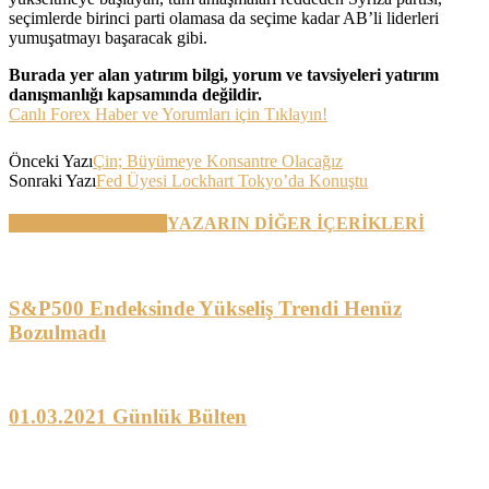
seçimlerde birinci parti olamasa da seçime kadar AB’li liderleri
yumuşatmayı başaracak gibi.
Burada yer alan yatırım bilgi, yorum ve tavsiyeleri yatırım
danışmanlığı kapsamında değildir.
Canlı Forex Haber ve Yorumları için Tıklayın!
Önceki Yazı
Çin; Büyümeye Konsantre Olacağız
Sonraki Yazı
Fed Üyesi Lockhart Tokyo’da Konuştu
BENZER YAZILAR
YAZARIN DİĞER İÇERİKLERİ
S&P500 Endeksinde Yükseliş Trendi Henüz
Bozulmadı
01.03.2021 Günlük Bülten