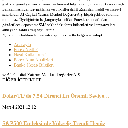
grafikler genel yatırım tavsiyesi ve finansal bilgi niteliğinde olup, ticari amaçlı
kullanılmasından kaynaklanan ve 3. kişiler dahil uğranılan maddi ve manevi
zararlardan A1 Capital Yatırım Menkul Değerler A.Ş. hiçbir şekilde sorumlu
tutulamaz. Üyeliğinizin başlangıcıyla birlikte Forexkocu tarafından
gönderilecek eposta ve SMS şeklindeki forex bültenleri ve kampanyaları
almayı da kabul etmiş sayılırsınız.
*Şirketimiz kaldıraçlı alım-satım işlemleri yetki belgesine sahiptir.
Anasayfa
Forex Nedir?
Nasıl Kullanırım?
Forex Altın Analizleri
Banka Hesap Bilgileri
© A1 Capital Yatırım Menkul Değerler A.Ş.
DİĞER İÇERİKLER
Dolar/TL’de 7.54 Direnci En Önemli Seviye…
Mart 4 2021 12:12
S&P500 Endeksinde Yükseliş Trendi Henüz