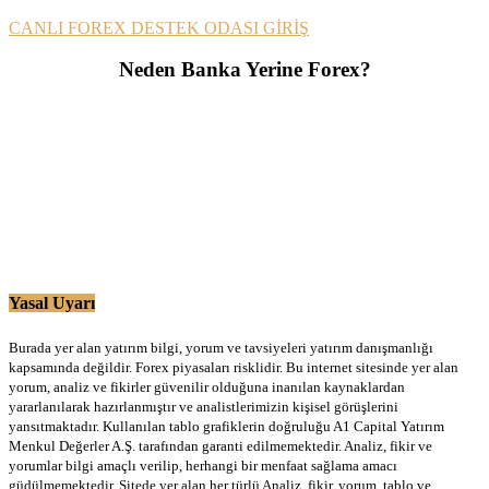
CANLI FOREX DESTEK ODASI GİRİŞ
Neden Banka Yerine Forex?
Yasal Uyarı
Burada yer alan yatırım bilgi, yorum ve tavsiyeleri yatırım danışmanlığı
kapsamında değildir. Forex piyasaları risklidir. Bu internet sitesinde yer alan
yorum, analiz ve fikirler güvenilir olduğuna inanılan kaynaklardan
yararlanılarak hazırlanmıştır ve analistlerimizin kişisel görüşlerini
yansıtmaktadır. Kullanılan tablo grafiklerin doğruluğu A1 Capital Yatırım
Menkul Değerler A.Ş. tarafından garanti edilmemektedir. Analiz, fikir ve
yorumlar bilgi amaçlı verilip, herhangi bir menfaat sağlama amacı
güdülmemektedir. Sitede yer alan her türlü Analiz, fikir, yorum, tablo ve