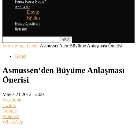
Forex Koçu Nedir?
Analizler
Doviz
Eğitim
Hesap Çeşitleri
İletişim
Forex Koçu
Genel
Asmussen’den Büyüme Anlaşması Önerisi
Genel
Asmussen’den Büyüme Anlaşması
Önerisi
Mayıs 21 2012 12:00
Facebook
Twitter
Google+
Pinterest
WhatsApp