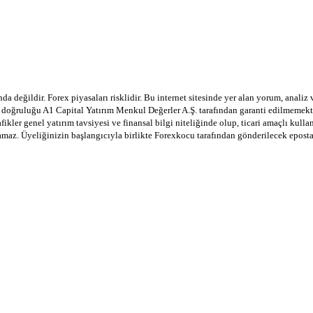
a değildir. Forex piyasaları risklidir. Bu internet sitesinde yer alan yorum, analiz
in doğruluğu A1 Capital Yatırım Menkul Değerler A.Ş. tarafından garanti edilmemekte
afikler genel yatırım tavsiyesi ve finansal bilgi niteliğinde olup, ticari amaçlı ku
lamaz. Üyeliğinizin başlangıcıyla birlikte Forexkocu tarafından gönderilecek epost