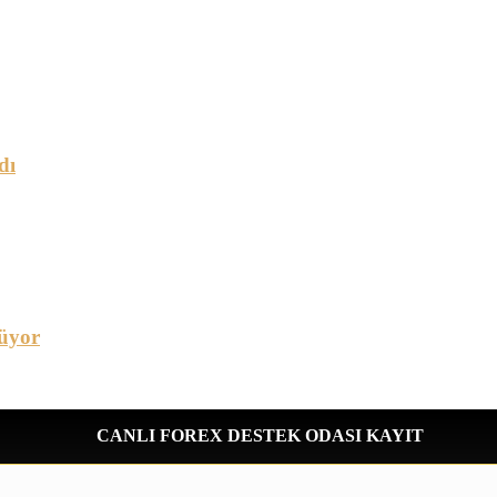
dı
üyor
CANLI FOREX DESTEK ODASI KAYIT