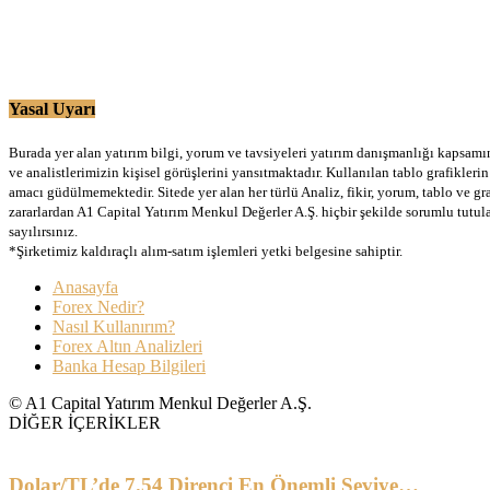
Yasal Uyarı
Burada yer alan yatırım bilgi, yorum ve tavsiyeleri yatırım danışmanlığı kapsamınd
ve analistlerimizin kişisel görüşlerini yansıtmaktadır. Kullanılan tablo grafikler
amacı güdülmemektedir. Sitede yer alan her türlü Analiz, fikir, yorum, tablo ve gr
zararlardan A1 Capital Yatırım Menkul Değerler A.Ş. hiçbir şekilde sorumlu tutu
sayılırsınız.
*Şirketimiz kaldıraçlı alım-satım işlemleri yetki belgesine sahiptir.
Anasayfa
Forex Nedir?
Nasıl Kullanırım?
Forex Altın Analizleri
Banka Hesap Bilgileri
© A1 Capital Yatırım Menkul Değerler A.Ş.
DİĞER İÇERİKLER
Dolar/TL’de 7.54 Direnci En Önemli Seviye…