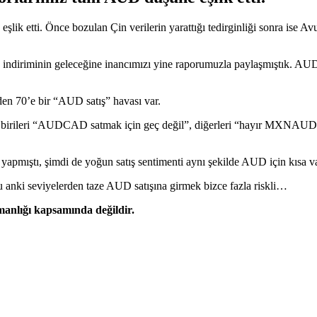
etti. Önce bozulan Çin verilerin yarattığı tedirginliği sonra ise Avustra
ğı faiz indiriminin geleceğine inancımızı yine raporumuzla paylaşmış
den 70’e bir “AUD satış” havası var.
 birileri “AUDCAD satmak için geç değil”, diğerleri “hayır MXNAUD 
ıştı, şimdi de yoğun satış sentimenti aynı şekilde AUD için kısa vade
Şu anki seviyelerden taze AUD satışına girmek bizce fazla riskli…
şmanlığı kapsamında değildir.