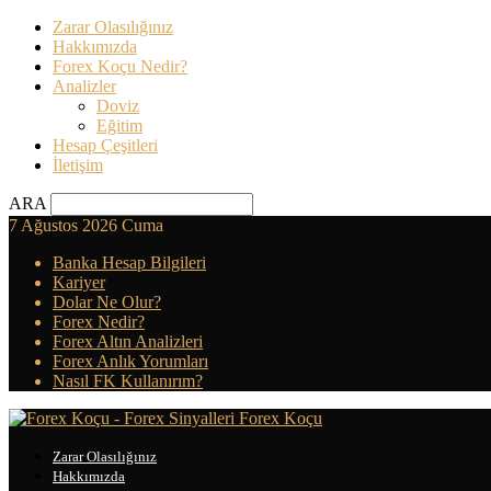
Zarar Olasılığınız
Hakkımızda
Forex Koçu Nedir?
Analizler
Doviz
Eğitim
Hesap Çeşitleri
İletişim
ARA
7 Ağustos 2026 Cuma
Banka Hesap Bilgileri
Kariyer
Dolar Ne Olur?
Forex Nedir?
Forex Altın Analizleri
Forex Anlık Yorumları
Nasıl FK Kullanırım?
Forex Koçu
Zarar Olasılığınız
Hakkımızda