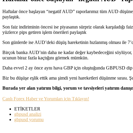
Haftalar önce başlayan “negatif AUD” raporlarımız tüm AUD düşüne eşlik 
paylaştık.
Son faiz indiriminin öncesi ise piyasanın sürpriz olarak karşıladı
yüzlerce pips getiren işlem önerileri paylaştık
Son günlerde ise AUD’deki düşüş hareketinin hızlanmış olması ile 7’
Birçok banka AUD’nin daha ne kadar değer kaybedeceğini söylüyor,
ucunun biraz fazla kaçtığını görmek mümkün.
Daha evvel 2 ay önce aynı hava GBP için oluştuğunda GBPUSD dip yapm
Biz bu düşüşe eşlik ettik ama şimdi yeni hareketleri düşünme sırası. 
Burada yer alan yatırım bilgi, yorum ve tavsiyeleri yatırım danı
Canlı Forex Haber ve Yorumları için Tıklayın!
ETİKETLER
gbpusd analizi
gbpusd yorumu