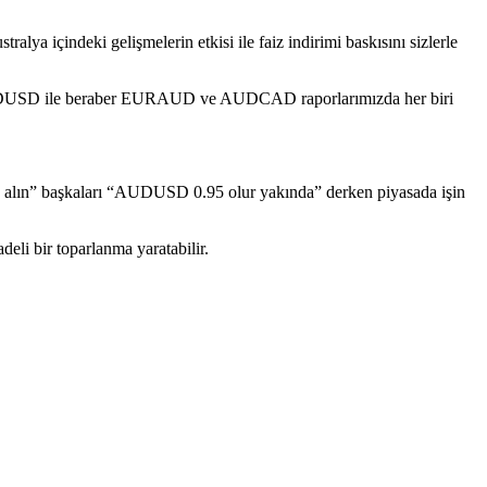
lya içindeki gelişmelerin etkisi ile faiz indirimi baskısını sizlerle
tık. AUDUSD ile beraber EURAUD ve AUDCAD raporlarımızda her biri
alın” başkaları “AUDUSD 0.95 olur yakında” derken piyasada işin
li bir toparlanma yaratabilir.