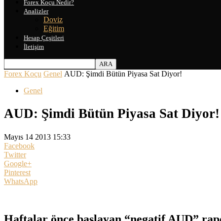
Forex Koçu Nedir?
Analizler
Doviz
Eğitim
Hesap Çeşitleri
İletişim
Forex Koçu
Genel
AUD: Şimdi Bütün Piyasa Sat Diyor!
Genel
AUD: Şimdi Bütün Piyasa Sat Diyor!
Mayıs 14 2013 15:33
Facebook
Twitter
Google+
Pinterest
WhatsApp
Haftalar önce başlayan “negatif AUD” rapo