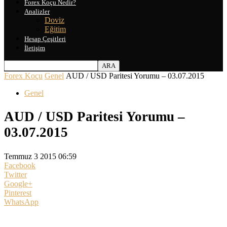
Forex Koçu Nedir?
Analizler
Doviz
Eğitim
Hesap Çeşitleri
İletişim
Forex Koçu
Genel
AUD / USD Paritesi Yorumu – 03.07.2015
Genel
AUD / USD Paritesi Yorumu –
03.07.2015
Temmuz 3 2015 06:59
Facebook
Twitter
Google+
Pinterest
WhatsApp