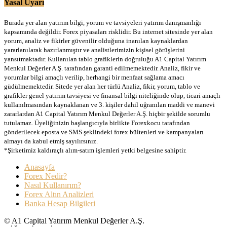
Yasal Uyarı
Burada yer alan yatırım bilgi, yorum ve tavsiyeleri yatırım danışmanlığı
kapsamında değildir. Forex piyasaları risklidir. Bu internet sitesinde yer alan
yorum, analiz ve fikirler güvenilir olduğuna inanılan kaynaklardan
yararlanılarak hazırlanmıştır ve analistlerimizin kişisel görüşlerini
yansıtmaktadır. Kullanılan tablo grafiklerin doğruluğu A1 Capital Yatırım
Menkul Değerler A.Ş. tarafından garanti edilmemektedir. Analiz, fikir ve
yorumlar bilgi amaçlı verilip, herhangi bir menfaat sağlama amacı
güdülmemektedir. Sitede yer alan her türlü Analiz, fikir, yorum, tablo ve
grafikler genel yatırım tavsiyesi ve finansal bilgi niteliğinde olup, ticari amaçlı
kullanılmasından kaynaklanan ve 3. kişiler dahil uğranılan maddi ve manevi
zararlardan A1 Capital Yatırım Menkul Değerler A.Ş. hiçbir şekilde sorumlu
tutulamaz. Üyeliğinizin başlangıcıyla birlikte Forexkocu tarafından
gönderilecek eposta ve SMS şeklindeki forex bültenleri ve kampanyaları
almayı da kabul etmiş sayılırsınız.
*Şirketimiz kaldıraçlı alım-satım işlemleri yetki belgesine sahiptir.
Anasayfa
Forex Nedir?
Nasıl Kullanırım?
Forex Altın Analizleri
Banka Hesap Bilgileri
© A1 Capital Yatırım Menkul Değerler A.Ş.