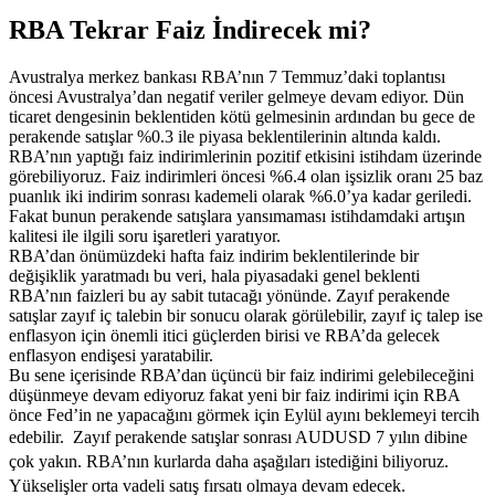
RBA Tekrar Faiz İndirecek mi?
Avustralya merkez bankası RBA’nın 7 Temmuz’daki toplantısı
öncesi Avustralya’dan negatif veriler gelmeye devam ediyor. Dün
ticaret dengesinin beklentiden kötü gelmesinin ardından bu gece de
perakende satışlar %0.3 ile piyasa beklentilerinin altında kaldı.
RBA’nın yaptığı faiz indirimlerinin pozitif etkisini istihdam üzerinde
görebiliyoruz. Faiz indirimleri öncesi %6.4 olan işsizlik oranı 25 baz
puanlık iki indirim sonrası kademeli olarak %6.0’ya kadar geriledi.
Fakat bunun perakende satışlara yansımaması istihdamdaki artışın
kalitesi ile ilgili soru işaretleri yaratıyor.
RBA’dan önümüzdeki hafta faiz indirim beklentilerinde bir
değişiklik yaratmadı bu veri, hala piyasadaki genel beklenti
RBA’nın faizleri bu ay sabit tutacağı yönünde. Zayıf perakende
satışlar zayıf iç talebin bir sonucu olarak görülebilir, zayıf iç talep ise
enflasyon için önemli itici güçlerden birisi ve RBA’da gelecek
enflasyon endişesi yaratabilir.
Bu sene içerisinde RBA’dan üçüncü bir faiz indirimi gelebileceğini
düşünmeye devam ediyoruz fakat yeni bir faiz indirimi için RBA
önce Fed’in ne yapacağını görmek için Eylül ayını beklemeyi tercih
edebilir.
Zayıf perakende satışlar sonrası AUDUSD 7 yılın dibine
çok yakın. RBA’nın kurlarda daha aşağıları istediğini biliyoruz.
Yükselişler orta vadeli satış fırsatı olmaya devam edecek.