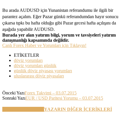
Bu arada AUDUSD için Yunanistan referandumu ile ilgili bir
parantez açalım. Eğer Pazar günkü referandumdan hayır sonucu
çıkarsa tıpkı bu hafta olduğu gibi Pazar gecesi hafta açılışını da
aşağıda yapabilir AUDUSD.
Burada yer alan yatırım bilgi, yorum ve tavsiyeleri yatırım
danışmanlığı kapsamında değildir.
Canlı Forex Haber ve Yorumları için Tıklayın!
ETİKETLER
döviz yorumları
döviz yorumları günlük
günlük döviz piyasası yorumları
uluslararası döviz piyasaları
Önceki Yazı
Forex Takvimi – 03.07.2015
Sonraki Yazı
EUR / USD Paritesi Yorumu – 03.07.2015
BENZER YAZILAR
YAZARIN DİĞER İÇERİKLERİ