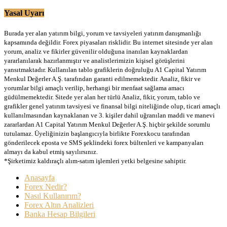
Yasal Uyarı
Burada yer alan yatırım bilgi, yorum ve tavsiyeleri yatırım danışmanlığı
kapsamında değildir. Forex piyasaları risklidir. Bu internet sitesinde yer alan
yorum, analiz ve fikirler güvenilir olduğuna inanılan kaynaklardan
yararlanılarak hazırlanmıştır ve analistlerimizin kişisel görüşlerini
yansıtmaktadır. Kullanılan tablo grafiklerin doğruluğu A1 Capital Yatırım
Menkul Değerler A.Ş. tarafından garanti edilmemektedir. Analiz, fikir ve
yorumlar bilgi amaçlı verilip, herhangi bir menfaat sağlama amacı
güdülmemektedir. Sitede yer alan her türlü Analiz, fikir, yorum, tablo ve
grafikler genel yatırım tavsiyesi ve finansal bilgi niteliğinde olup, ticari amaçlı
kullanılmasından kaynaklanan ve 3. kişiler dahil uğranılan maddi ve manevi
zararlardan A1 Capital Yatırım Menkul Değerler A.Ş. hiçbir şekilde sorumlu
tutulamaz. Üyeliğinizin başlangıcıyla birlikte Forexkocu tarafından
gönderilecek eposta ve SMS şeklindeki forex bültenleri ve kampanyaları
almayı da kabul etmiş sayılırsınız.
*Şirketimiz kaldıraçlı alım-satım işlemleri yetki belgesine sahiptir.
Anasayfa
Forex Nedir?
Nasıl Kullanırım?
Forex Altın Analizleri
Banka Hesap Bilgileri