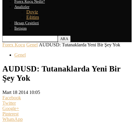
Forex Koçu Nedir?
Analizler
Doviz
Eğitim
Hesap Çeşitleri
İletişim
Forex Koçu
Genel
AUDUSD: Tutanaklarda Yeni Bir Şey Yok
Genel
AUDUSD: Tutanaklarda Yeni Bir
Şey Yok
Mart 18 2014 10:05
Facebook
Twitter
Google+
Pinterest
WhatsApp