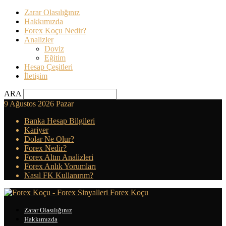
Zarar Olasılığınız
Hakkımızda
Forex Koçu Nedir?
Analizler
Doviz
Eğitim
Hesap Çeşitleri
İletişim
ARA
9 Ağustos 2026 Pazar
Banka Hesap Bilgileri
Kariyer
Dolar Ne Olur?
Forex Nedir?
Forex Altın Analizleri
Forex Anlık Yorumları
Nasıl FK Kullanırım?
Forex Koçu
Zarar Olasılığınız
Hakkımızda