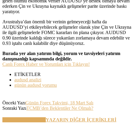
gelen olumlu ekonomik veriler AUDUSD’ye destek olmaya devam
ederken Çin ve Ukrayna kaynaklı gelişmeler parite üzerinde baskı
yaratıyor.
Avustralya’dan önemli bir verinin gelmeyeceği hafta da
AUDUSD’yi etkileyebilecek gelişmeler olarak yine Çin ve Ukrayna
ile ilgili gelişmelerle FOMC kararları ön plana çıkıyor. AUDUSD
0.90 üzerinde kaldığı sürece yukarıları zorlamaya devam edebilir ve
0.93 iştahı canlı kalabilir diye düşünüyoruz.
Burada yer alan yatırım bilgi, yorum ve tavsiyeleri yatırım
danışmanlığı kapsamında değildir.
Canlı Forex Haber ve Yorumları için Tıklayın!
ETİKETLER
audusd analizi
günün audusd yorumu
Önceki Yazı
Günün Forex Takvimi, 18 Mart Salı
Sonraki Yazı
TCMB’den Beklentiler Ne Olmalı?
BENZER YAZILAR
YAZARIN DİĞER İÇERİKLERİ