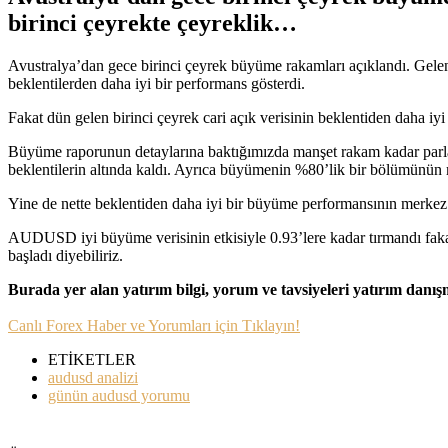
birinci çeyrekte çeyreklik…
Avustralya’dan gece birinci çeyrek büyüme rakamları açıklandı. Gele
beklentilerden daha iyi bir performans gösterdi.
Fakat dün gelen birinci çeyrek cari açık verisinin beklentiden daha i
Büyüme raporunun detaylarına baktığımızda manşet rakam kadar parlak 
beklentilerin altında kaldı. Ayrıca büyümenin %80’lik bir bölümünün ma
Yine de nette beklentiden daha iyi bir büyüme performansının merkez b
AUDUSD iyi büyüme verisinin etkisiyle 0.93’lere kadar tırmandı faka
başladı diyebiliriz.
Burada yer alan yatırım bilgi, yorum ve tavsiyeleri yatırım danı
Canlı Forex Haber ve Yorumları için Tıklayın!
ETİKETLER
audusd analizi
günün audusd yorumu