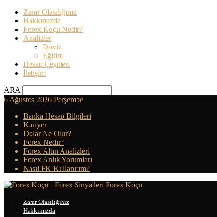
Zarar Olasılığınız
Hakkımızda
Forex Koçu Nedir?
Analizler
Doviz
Eğitim
Hesap Çeşitleri
İletişim
ARA
6 Ağustos 2026 Perşembe
Banka Hesap Bilgileri
Kariyer
Dolar Ne Olur?
Forex Nedir?
Forex Altın Analizleri
Forex Anlık Yorumları
Nasıl FK Kullanırım?
Forex Koçu
Zarar Olasılığınız
Hakkımızda