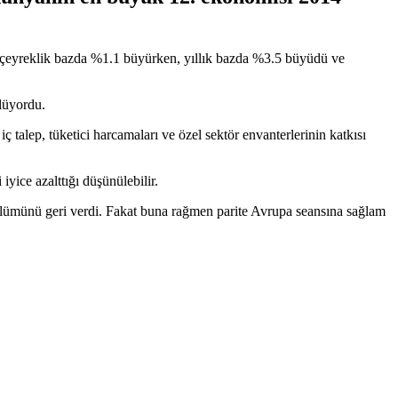
e çeyreklik bazda %1.1 büyürken, yıllık bazda %3.5 büyüdü ve
ülüyordu.
alep, tüketici harcamaları ve özel sektör envanterlerinin katkısı
yice azalttığı düşünülebilir.
ölümünü geri verdi. Fakat buna rağmen parite Avrupa seansına sağlam