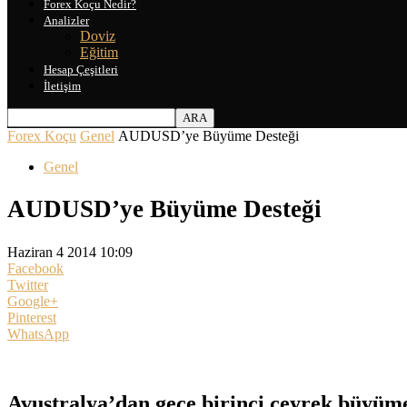
Forex Koçu Nedir?
Analizler
Doviz
Eğitim
Hesap Çeşitleri
İletişim
Forex Koçu
Genel
AUDUSD’ye Büyüme Desteği
Genel
AUDUSD’ye Büyüme Desteği
Haziran 4 2014 10:09
Facebook
Twitter
Google+
Pinterest
WhatsApp
Avustralya’dan gece birinci çeyrek büyüme