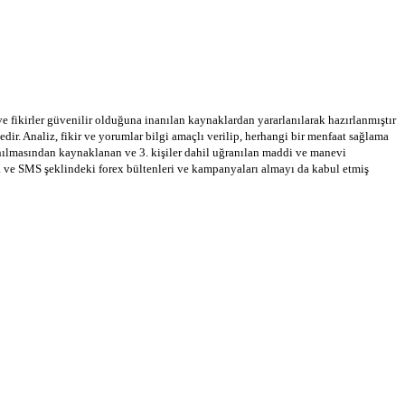
 ve fikirler güvenilir olduğuna inanılan kaynaklardan yararlanılarak hazırlanmıştır
dir. Analiz, fikir ve yorumlar bilgi amaçlı verilip, herhangi bir menfaat sağlama
llanılmasından kaynaklanan ve 3. kişiler dahil uğranılan maddi ve manevi
a ve SMS şeklindeki forex bültenleri ve kampanyaları almayı da kabul etmiş