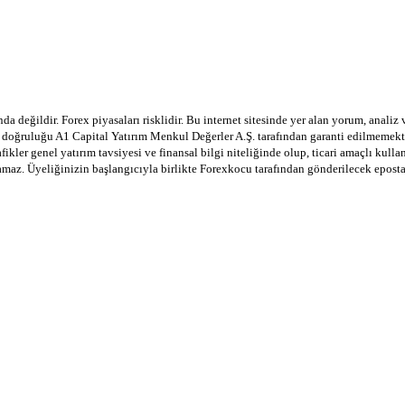
a değildir. Forex piyasaları risklidir. Bu internet sitesinde yer alan yorum, analiz
in doğruluğu A1 Capital Yatırım Menkul Değerler A.Ş. tarafından garanti edilmemekte
afikler genel yatırım tavsiyesi ve finansal bilgi niteliğinde olup, ticari amaçlı ku
lamaz. Üyeliğinizin başlangıcıyla birlikte Forexkocu tarafından gönderilecek epost