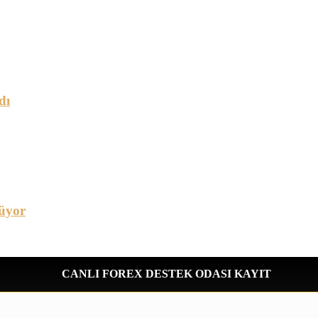
dı
üyor
CANLI FOREX DESTEK ODASI KAYIT