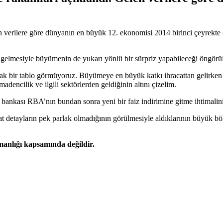
n verilere göre dünyanın en büyük 12. ekonomisi 2014 birinci çeyrekt
yi gelmesiyle büyümenin de yukarı yönlü bir sürpriz yapabileceği öngör
bir tablo görmüyoruz. Büyümeye en büyük katkı ihracattan gelirken iç t
dencilik ve ilgili sektörlerden geldiğinin altını çizelim.
ankası RBA’nın bundan sonra yeni bir faiz indirimine gitme ihtimalini i
t detayların pek parlak olmadığının görülmesiyle aldıklarının büyük b
şmanlığı kapsamında değildir.