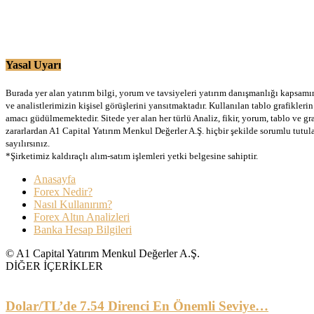
Yasal Uyarı
Burada yer alan yatırım bilgi, yorum ve tavsiyeleri yatırım danışmanlığı kapsamınd
ve analistlerimizin kişisel görüşlerini yansıtmaktadır. Kullanılan tablo grafikler
amacı güdülmemektedir. Sitede yer alan her türlü Analiz, fikir, yorum, tablo ve gr
zararlardan A1 Capital Yatırım Menkul Değerler A.Ş. hiçbir şekilde sorumlu tutu
sayılırsınız.
*Şirketimiz kaldıraçlı alım-satım işlemleri yetki belgesine sahiptir.
Anasayfa
Forex Nedir?
Nasıl Kullanırım?
Forex Altın Analizleri
Banka Hesap Bilgileri
© A1 Capital Yatırım Menkul Değerler A.Ş.
DİĞER İÇERİKLER
Dolar/TL’de 7.54 Direnci En Önemli Seviye…