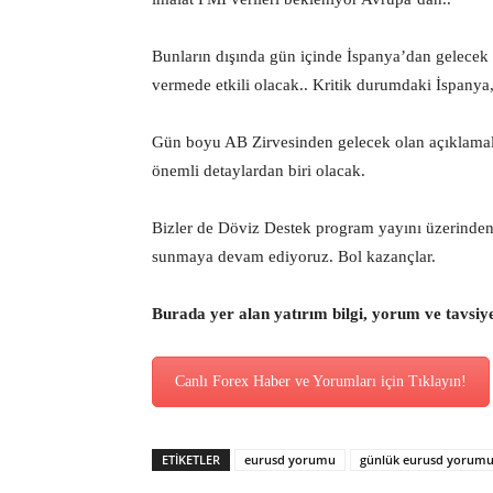
Bunların dışında gün içinde İspanya’dan gelecek o
vermede etkili olacak.. Kritik durumdaki İspanya,
Gün boyu AB Zirvesinden gelecek olan açıklamala
önemli detaylardan biri olacak.
Bizler de Döviz Destek program yayını üzerinden ü
sunmaya devam ediyoruz. Bol kazançlar.
Burada yer alan yatırım bilgi, yorum ve tavsiy
Canlı Forex Haber ve Yorumları için Tıklayın!
ETİKETLER
eurusd yorumu
günlük eurusd yorum