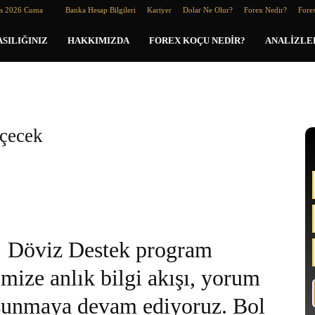
os 2026 Cuma
Banka Hesap Bilgileri
Kariyer
Dolar Ne Olur?
Forex Nedir?
Forex
SILIĞINIZ
HAKKIMIZDA
FOREX KOÇU NEDIR?
ANALIZLE
eçecek
Döviz Destek program
mize anlık bilgi akışı, yorum
i sunmaya devam ediyoruz. Bol