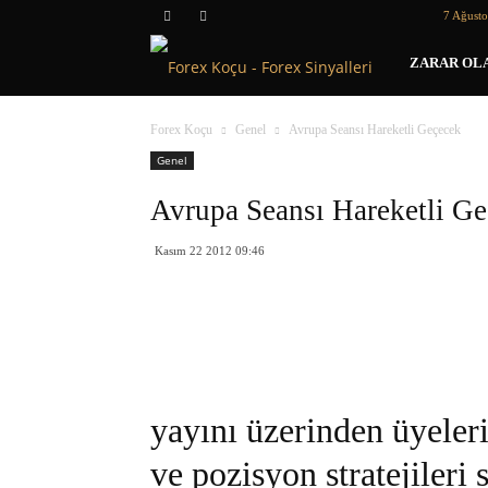
7 Ağust
Forex
ZARAR OLA
Koçu
Forex Koçu
Genel
Avrupa Seansı Hareketli Geçecek
Genel
Avrupa Seansı Hareketli G
Kasım 22 2012 09:46
yayını üzerinden üyeleri
ve pozisyon stratejiler