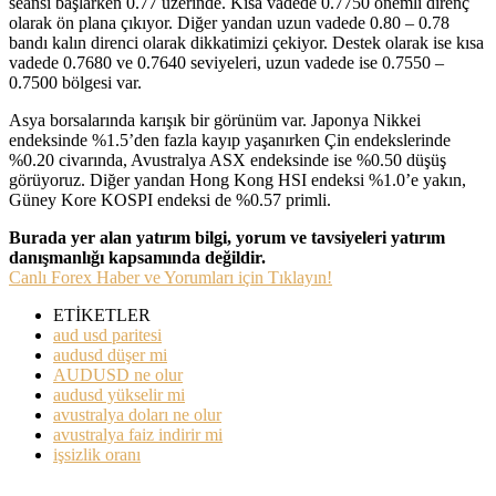
seansı başlarken 0.77 üzerinde. Kısa vadede 0.7750 önemli direnç
olarak ön plana çıkıyor. Diğer yandan uzun vadede 0.80 – 0.78
bandı kalın direnci olarak dikkatimizi çekiyor. Destek olarak ise kısa
vadede 0.7680 ve 0.7640 seviyeleri, uzun vadede ise 0.7550 –
0.7500 bölgesi var.
Asya borsalarında karışık bir görünüm var. Japonya Nikkei
endeksinde %1.5’den fazla kayıp yaşanırken Çin endekslerinde
%0.20 civarında, Avustralya ASX endeksinde ise %0.50 düşüş
görüyoruz. Diğer yandan Hong Kong HSI endeksi %1.0’e yakın,
Güney Kore KOSPI endeksi de %0.57 primli.
Burada yer alan yatırım bilgi, yorum ve tavsiyeleri yatırım
danışmanlığı kapsamında değildir.
Canlı Forex Haber ve Yorumları için Tıklayın!
ETİKETLER
aud usd paritesi
audusd düşer mi
AUDUSD ne olur
audusd yükselir mi
avustralya doları ne olur
avustralya faiz indirir mi
işsizlik oranı