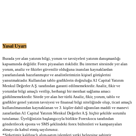
Yasal Uyarı
Burada yer alan yatırım bilgi, yorum ve tavsiyeleri yatırım danışmanlığı
kapsamında değildir. Forex piyasaları risklidir. Bu internet sitesinde yer alan
yorum, analiz ve fikirler güvenilir olduğuna inanılan kaynaklardan
yararlanılarak hazırlanmıştır ve analistlerimizin kişisel görüşlerini
yansıtmaktadır. Kullanılan tablo grafiklerin doğruluğu A1 Capital Yatırım
Menkul Değerler A.Ş. tarafından garanti edilmemektedir. Analiz, fikir ve
yorumlar bilgi amaçlı verilip, herhangi bir menfaat sağlama amacı
güdülmemektedir. Sitede yer alan her türlü Analiz, fikir, yorum, tablo ve
grafikler genel yatırım tavsiyesi ve finansal bilgi niteliğinde olup, ticari amaçlı
kullanılmasından kaynaklanan ve 3. kişiler dahil uğranılan maddi ve manevi
zararlardan A1 Capital Yatırım Menkul Değerler A.Ş. hiçbir şekilde sorumlu
tutulamaz. Üyeliğinizin başlangıcıyla birlikte Forexkocu tarafından
gönderilecek eposta ve SMS şeklindeki forex bültenleri ve kampanyaları
almayı da kabul etmiş sayılırsınız.
*Şirketimiz kaldıraçlı alım-satım işlemleri yetki belgesine sahiptir.