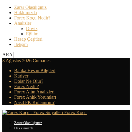
Zarar Olasılığınız
Hakkımızda
Forex Koçu Nedir?
Analizler
Doviz
Eğitim
Hesap Çeşitleri
İletişim
ARA
8 Ağustos 2026 Cumartesi
Banka Hesap Bilgileri
Kariyer
Dolar Ne Olur?
Forex Nedir?
Forex Altın Analizleri
Forex Anlık Yorumları
Nasıl FK Kullanırım?
Forex Koçu
Zarar Olasılığınız
Hakkımızda