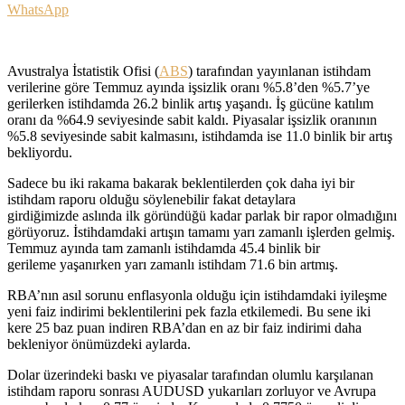
WhatsApp
Avustralya İstatistik Ofisi (
ABS
) tarafından yayınlanan istihdam
verilerine göre Temmuz ayında işsizlik oranı %5.8’den %5.7’ye
gerilerken istihdamda 26.2 binlik artış yaşandı. İş gücüne katılım
oranı da %64.9 seviyesinde sabit kaldı. Piyasalar işsizlik oranının
%5.8 seviyesinde sabit kalmasını, istihdamda ise 11.0 binlik bir artış
bekliyordu.
Sadece bu iki rakama bakarak beklentilerden çok daha iyi bir
istihdam raporu olduğu söylenebilir fakat detaylara
girdiğimizde aslında ilk göründüğü kadar parlak bir rapor olmadığını
görüyoruz. İstihdamdaki artışın tamamı yarı zamanlı işlerden gelmiş.
Temmuz ayında tam zamanlı istihdamda 45.4 binlik bir
gerileme yaşanırken yarı zamanlı istihdam 71.6 bin artmış.
RBA’nın asıl sorunu enflasyonla olduğu için istihdamdaki iyileşme
yeni faiz indirimi beklentilerini pek fazla etkilemedi. Bu sene iki
kere 25 baz puan indiren RBA’dan en az bir faiz indirimi daha
bekleniyor önümüzdeki aylarda.
Dolar üzerindeki baskı ve piyasalar tarafından olumlu karşılanan
istihdam raporu sonrası AUDUSD yukarıları zorluyor ve Avrupa