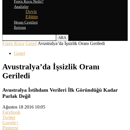
Forex Koçu Nedir?
Analizler
Doviz
Eğitim
Hesap Çeşitleri
İletişim
Forex Koçu
Genel
Avustralya’da İşsizlik Oranı Geriledi
Genel
Avustralya’da İşsizlik Oranı
Geriledi
Avustralya İstihdam Verileri İlk Göründüğü Kadar
Parlak Değil
Ağustos 18 2016 10:05
Facebook
Twitter
Google+
Pinterest