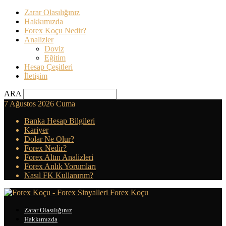
Zarar Olasılığınız
Hakkımızda
Forex Koçu Nedir?
Analizler
Doviz
Eğitim
Hesap Çeşitleri
İletişim
ARA
7 Ağustos 2026 Cuma
Banka Hesap Bilgileri
Kariyer
Dolar Ne Olur?
Forex Nedir?
Forex Altın Analizleri
Forex Anlık Yorumları
Nasıl FK Kullanırım?
Forex Koçu
Zarar Olasılığınız
Hakkımızda