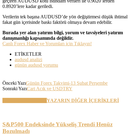
geçiren AUDUSD kötü istihdam verileri ile 0.9020’lerden
0.8920’lere kadar geriledi.
Verilerin tek başına AUDUSD’de yön değiştirmesi düşük ihtimal
fakat gün içerisinde baskı faktörü olmaya devam edebilir.
Burada yer alan yatırım bilgi, yorum ve tavsiyeleri yatırım
danışmanlığı kapsamında değildir.
Canlı Forex Haber ve Yorumları için Tıklayın!
ETİKETLER
audusd analizi
günün audusd yorumu
Önceki Yazı
Günün Forex Takvimi-13 Şubat Perşembe
Sonraki Yazı
Cari Açık ve USDTRY
BENZER YAZILAR
YAZARIN DİĞER İÇERİKLERİ
S&P500 Endeksinde Yükseliş Trendi Henüz
Bozulmadı