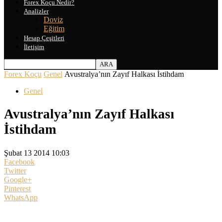
Forex Koçu Nedir?
Analizler
Doviz
Eğitim
Hesap Çeşitleri
İletişim
Forex Koçu
Genel
Avustralya’nın Zayıf Halkası İstihdam
Genel
Avustralya’nın Zayıf Halkası
İstihdam
Şubat 13 2014 10:03
Facebook
Twitter
Google+
Pinterest
WhatsApp