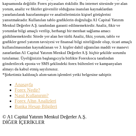
kapsamında değildir. Forex piyasaları risklidir. Bu internet sitesinde yer alan
yorum, analiz ve fikirler güvenilir olduğuna inanılan kaynaklardan
yararlanılarak hazırlanmıştır ve analistlerimizin kişisel görüşlerini
yansıtmaktadır. Kullanılan tablo grafiklerin doğruluğu A1 Capital Yatırım
Menkul Değerler A.Ş. tarafından garanti edilmemektedir. Analiz, fikir ve
yorumlar bilgi amaçlı verilip, herhangi bir menfaat sağlama amacı
güdülmemektedir. Sitede yer alan her türlü Analiz, fikir, yorum, tablo ve
grafikler genel yatırım tavsiyesi ve finansal bilgi niteliğinde olup, ticari amaçlı
kullanılmasından kaynaklanan ve 3. kişiler dahil uğranılan maddi ve manevi
zararlardan A1 Capital Yatırım Menkul Değerler A.Ş. hiçbir şekilde sorumlu
tutulamaz. Üyeliğinizin başlangıcıyla birlikte Forexkocu tarafından
gönderilecek eposta ve SMS şeklindeki forex bültenleri ve kampanyaları
almayı da kabul etmiş sayılırsınız.
*Şirketimiz kaldıraçlı alım-satım işlemleri yetki belgesine sahiptir.
Anasayfa
Forex Nedir?
Nasıl Kullanırım?
Forex Altın Analizleri
Banka Hesap Bilgileri
© A1 Capital Yatırım Menkul Değerler A.Ş.
DİĞER İÇERİKLER