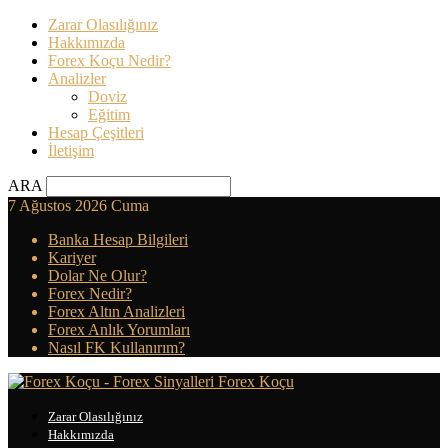
Zarar Olasılığınız
Hakkımızda
Forex Koçu Nedir?
Analizler
Doviz
Eğitim
Hesap Çeşitleri
İletişim
ARA
7 Ağustos 2026 Cuma
Banka Hesap Bilgileri
Kariyer
Dolar Ne Olur?
Forex Nedir?
Forex Altın Analizleri
Forex Anlık Yorumları
Nasıl FK Kullanırım?
Forex Koçu
Zarar Olasılığınız
Hakkımızda