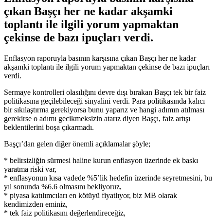
çıkan Başçı her ne kadar akşamki
toplantı ile ilgili yorum yapmaktan
çekinse de bazı ipuçları verdi.
Enflasyon raporuyla basının karşısına çıkan Başçı her ne kadar
akşamki toplantı ile ilgili yorum yapmaktan çekinse de bazı ipuçları
verdi.
Sermaye kontrolleri olasılığını devre dışı bırakan Başçı tek bir faiz
politikasına geçilebileceği sinyalini verdi. Para politikasında kalıcı
bir sıkılaştırma gerekiyorsa bunu yaparız ve hangi adımın atılması
gerekirse o adımı gecikmeksizin atarız diyen Başçı, faiz artışı
beklentilerini boşa çıkarmadı.
Başçı’dan gelen diğer önemli açıklamalar şöyle;
* belirsizliğin sürmesi haline kurun enflasyon üzerinde ek baskı
yaratma riski var,
* enflasyonun kısa vadede %5’lik hedefin üzerinde seyretmesini, bu
yıl sonunda %6.6 olmasını bekliyoruz,
* piyasa katılımcıları en kötüyü fiyatlıyor, biz MB olarak
kendimizden eminiz,
* tek faiz politikasını değerlendireceğiz,