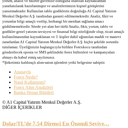
yorum, analiz ve fikirler güvenilir olduğuna inanılan kaynaklardan
yararlanılarak hazırlanmıştır ve analistlerimizin kişisel görüşlerini
yansıtmaktadır. Kullanılan tablo grafiklerin doğruluğu A1 Capital Yatırım
Menkul Değerler A.Ş. tarafından garanti edilmemektedir. Analiz, fikir ve
yorumlar bilgi amaçlı verilip, herhangi bir menfaat sağlama amacı
güdülmemektedir. Sitede yer alan her türlü Analiz, fikir, yorum, tablo ve
grafikler genel yatırım tavsiyesi ve finansal bilgi niteliğinde olup, ticari amaçlı
kullanılmasından kaynaklanan ve 3. kişiler dahil uğranılan maddi ve manevi
zararlardan A1 Capital Yatırım Menkul Değerler A.Ş. hiçbir şekilde sorumlu
tutulamaz. Üyeliğinizin başlangıcıyla birlikte Forexkocu tarafından
gönderilecek eposta ve SMS şeklindeki forex bültenleri ve kampanyaları
almayı da kabul etmiş sayılırsınız.
*Şirketimiz kaldıraçlı alım-satım işlemleri yetki belgesine sahiptir.
Anasayfa
Forex Nedir?
Nasıl Kullanırım?
Forex Altın Analizleri
Banka Hesap Bilgileri
© A1 Capital Yatırım Menkul Değerler A.Ş.
DİĞER İÇERİKLER
Dolar/TL’de 7.54 Direnci En Önemli Seviye…