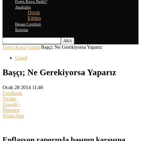
Forex Koçu Nedir?
Analizler
Doviz
Eğitim
Hesap Çeşitleri
İletişim
Forex Koçu
Genel
Başçı; Ne Gerekiyorsa Yaparız
Genel
Başçı; Ne Gerekiyorsa Yaparız
Ocak 28 2014 11:46
Facebook
Twitter
Google+
Pinterest
WhatsApp
Enflasyon raporuyla basının karşısına