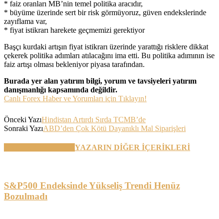
* faiz oranları MB’nin temel politika aracıdır,
* büyüme üzerinde sert bir risk görmüyoruz, güven endekslerinde
zayıflama var,
* fiyat istikrarı harekete geçmemizi gerektiyor
Başçı kurdaki artışın fiyat istikrarı üzerinde yarattığı risklere dikkat
çekerek politika adımları atılacağını ima etti. Bu politika adımının ise
faiz artışı olması bekleniyor piyasa tarafından.
Burada yer alan yatırım bilgi, yorum ve tavsiyeleri yatırım
danışmanlığı kapsamında değildir.
Canlı Forex Haber ve Yorumları için Tıklayın!
Önceki Yazı
Hindistan Artırdı Sırda TCMB’de
Sonraki Yazı
ABD’den Çok Kötü Dayanıklı Mal Siparişleri
BENZER YAZILAR
YAZARIN DİĞER İÇERİKLERİ
S&P500 Endeksinde Yükseliş Trendi Henüz
Bozulmadı