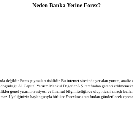
Neden Banka Yerine Forex?
a değildir. Forex piyasaları risklidir. Bu internet sitesinde yer alan yorum, analiz
in doğruluğu A1 Capital Yatırım Menkul Değerler A.Ş. tarafından garanti edilmemekte
afikler genel yatırım tavsiyesi ve finansal bilgi niteliğinde olup, ticari amaçlı ku
lamaz. Üyeliğinizin başlangıcıyla birlikte Forexkocu tarafından gönderilecek epost