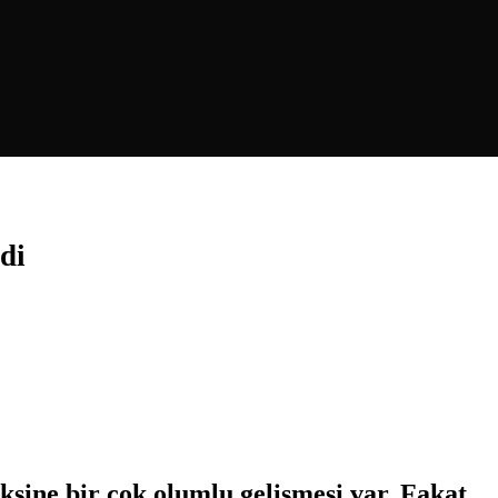
di
ksine bir çok olumlu gelişmesi var. Fakat…