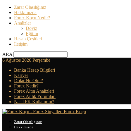
Zarar Olasılığınız
Hakkımızda
Forex Koçu Nedir?
Analizler
Doviz
Eğitim
Hesap Çeşitleri
İletişim
ARA
6 Ağustos 2026 Perşembe
Banka Hesap Bilgileri
Kariyer
Dolar Ne Olur?
Forex Nedir?
Forex Altın Analizleri
Forex Anlık Yorumları
Nasıl FK Kullanırım?
Forex Koçu
Zarar Olasılığınız
Hakkımızda