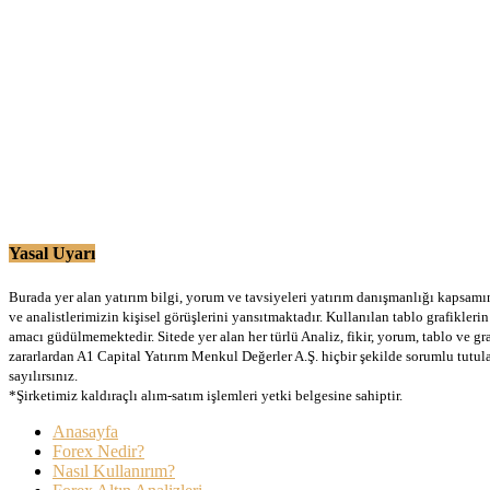
Yasal Uyarı
Burada yer alan yatırım bilgi, yorum ve tavsiyeleri yatırım danışmanlığı kapsamınd
ve analistlerimizin kişisel görüşlerini yansıtmaktadır. Kullanılan tablo grafikler
amacı güdülmemektedir. Sitede yer alan her türlü Analiz, fikir, yorum, tablo ve gr
zararlardan A1 Capital Yatırım Menkul Değerler A.Ş. hiçbir şekilde sorumlu tutu
sayılırsınız.
*Şirketimiz kaldıraçlı alım-satım işlemleri yetki belgesine sahiptir.
Anasayfa
Forex Nedir?
Nasıl Kullanırım?