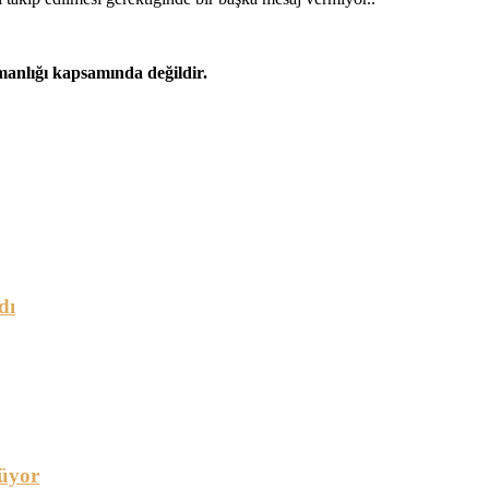
şmanlığı kapsamında değildir.
dı
üyor