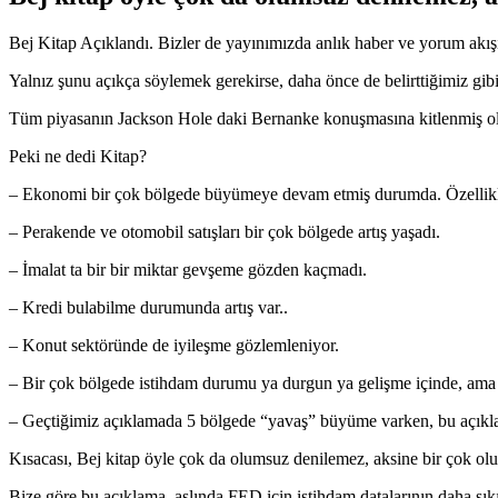
Bej Kitap Açıklandı. Bizler de yayınımızda anlık haber ve yorum akı
Yalnız şunu açıkça söylemek gerekirse, daha önce de belirttiğimiz gibi
Tüm piyasanın Jackson Hole daki Bernanke konuşmasına kitlenmiş old
Peki ne dedi Kitap?
– Ekonomi bir çok bölgede büyümeye devam etmiş durumda. Özellik
– Perakende ve otomobil satışları bir çok bölgede artış yaşadı.
– İmalat ta bir bir miktar gevşeme gözden kaçmadı.
– Kredi bulabilme durumunda artış var..
– Konut sektöründe de iyileşme gözlemleniyor.
– Bir çok bölgede istihdam durumu ya durgun ya gelişme içinde, ama
– Geçtiğimiz açıklamada 5 bölgede “yavaş” büyüme varken, bu açıkl
Kısacası, Bej kitap öyle çok da olumsuz denilemez, aksine bir çok ol
Bize göre bu açıklama, aslında FED için istihdam datalarının daha sıkı