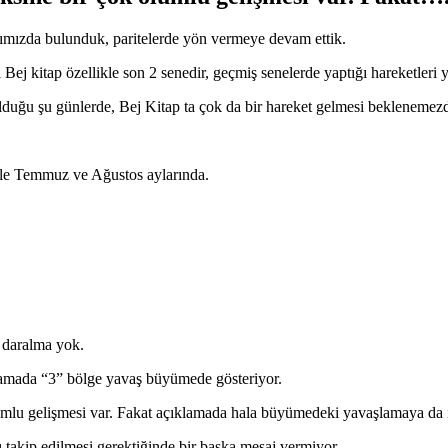
şımızda bulunduk, paritelerde yön vermeye devam ettik.
 Bej kitap özellikle son 2 senedir, geçmiş senelerde yaptığı hareketleri
uğu şu günlerde, Bej Kitap ta çok da bir hareket gelmesi beklenemezdi
le Temmuz ve Ağustos aylarında.
 daralma yok.
amada “3” bölge yavaş büyümede gösteriyor.
umlu gelişmesi var. Fakat açıklamada hala büyümedeki yavaşlamaya da i
 takip edilmesi gerektiğinde bir başka mesaj vermiyor..