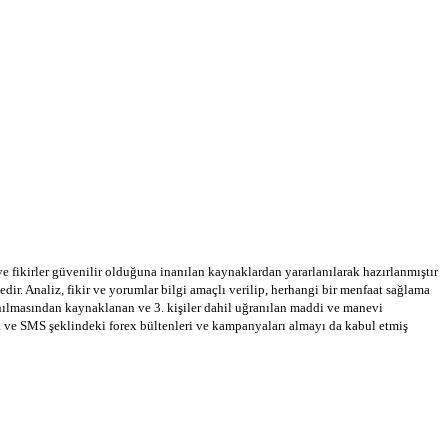
 ve fikirler güvenilir olduğuna inanılan kaynaklardan yararlanılarak hazırlanmıştır
dir. Analiz, fikir ve yorumlar bilgi amaçlı verilip, herhangi bir menfaat sağlama
llanılmasından kaynaklanan ve 3. kişiler dahil uğranılan maddi ve manevi
a ve SMS şeklindeki forex bültenleri ve kampanyaları almayı da kabul etmiş