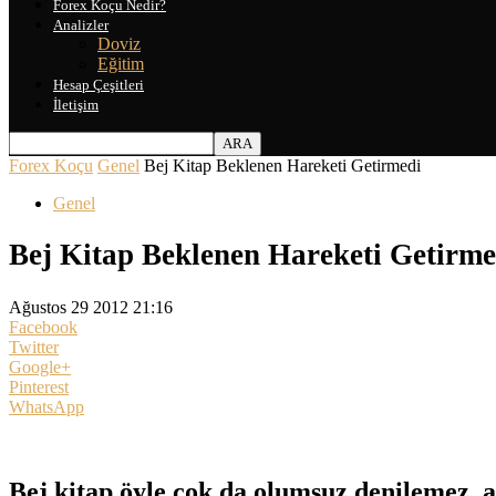
Forex Koçu Nedir?
Analizler
Doviz
Eğitim
Hesap Çeşitleri
İletişim
Forex Koçu
Genel
Bej Kitap Beklenen Hareketi Getirmedi
Genel
Bej Kitap Beklenen Hareketi Getirme
Ağustos 29 2012 21:16
Facebook
Twitter
Google+
Pinterest
WhatsApp
Bej kitap öyle çok da olumsuz denilemez, a