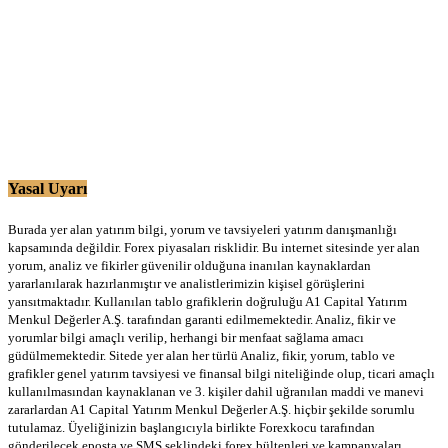
Yasal Uyarı
Burada yer alan yatırım bilgi, yorum ve tavsiyeleri yatırım danışmanlığı
kapsamında değildir. Forex piyasaları risklidir. Bu internet sitesinde yer alan
yorum, analiz ve fikirler güvenilir olduğuna inanılan kaynaklardan
yararlanılarak hazırlanmıştır ve analistlerimizin kişisel görüşlerini
yansıtmaktadır. Kullanılan tablo grafiklerin doğruluğu A1 Capital Yatırım
Menkul Değerler A.Ş. tarafından garanti edilmemektedir. Analiz, fikir ve
yorumlar bilgi amaçlı verilip, herhangi bir menfaat sağlama amacı
güdülmemektedir. Sitede yer alan her türlü Analiz, fikir, yorum, tablo ve
grafikler genel yatırım tavsiyesi ve finansal bilgi niteliğinde olup, ticari amaçlı
kullanılmasından kaynaklanan ve 3. kişiler dahil uğranılan maddi ve manevi
zararlardan A1 Capital Yatırım Menkul Değerler A.Ş. hiçbir şekilde sorumlu
tutulamaz. Üyeliğinizin başlangıcıyla birlikte Forexkocu tarafından
gönderilecek eposta ve SMS şeklindeki forex bültenleri ve kampanyaları