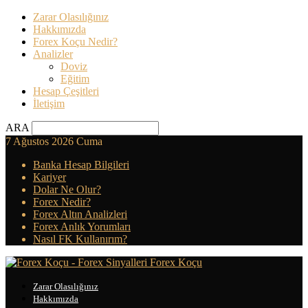
Zarar Olasılığınız
Hakkımızda
Forex Koçu Nedir?
Analizler
Doviz
Eğitim
Hesap Çeşitleri
İletişim
ARA
7 Ağustos 2026 Cuma
Banka Hesap Bilgileri
Kariyer
Dolar Ne Olur?
Forex Nedir?
Forex Altın Analizleri
Forex Anlık Yorumları
Nasıl FK Kullanırım?
Forex Koçu
Zarar Olasılığınız
Hakkımızda