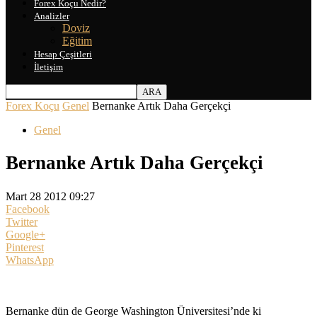
Forex Koçu Nedir?
Analizler
Doviz
Eğitim
Hesap Çeşitleri
İletişim
Forex Koçu
Genel
Bernanke Artık Daha Gerçekçi
Genel
Bernanke Artık Daha Gerçekçi
Mart 28 2012 09:27
Facebook
Twitter
Google+
Pinterest
WhatsApp
Bernanke dün de George Washington Üniversitesi’nde ki