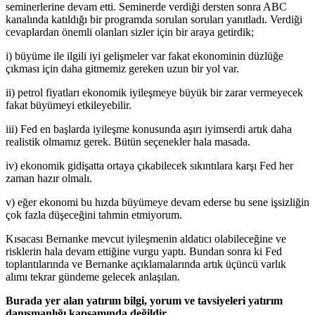
seminerlerine devam etti. Seminerde verdiği dersten sonra ABC
kanalında katıldığı bir programda sorulan soruları yanıtladı. Verdiği
cevaplardan önemli olanları sizler için bir araya getirdik;
i) büyüme ile ilgili iyi gelişmeler var fakat ekonominin düzlüğe
çıkması için daha gitmemiz gereken uzun bir yol var.
ii) petrol fiyatları ekonomik iyileşmeye büyük bir zarar vermeyecek
fakat büyümeyi etkileyebilir.
iii) Fed en başlarda iyileşme konusunda aşırı iyimserdi artık daha
realistik olmamız gerek. Bütün seçenekler hala masada.
iv) ekonomik gidişatta ortaya çıkabilecek sıkıntılara karşı Fed her
zaman hazır olmalı.
v) eğer ekonomi bu hızda büyümeye devam ederse bu sene işsizliğin
çok fazla düşeceğini tahmin etmiyorum.
Kısacası Bernanke mevcut iyileşmenin aldatıcı olabileceğine ve
risklerin hala devam ettiğine vurgu yaptı. Bundan sonra ki Fed
toplantılarında ve Bernanke açıklamalarında artık üçüncü varlık
alımı tekrar gündeme gelecek anlaşılan.
Burada yer alan yatırım bilgi, yorum ve tavsiyeleri yatırım
danışmanlığı kapsamında değildir.