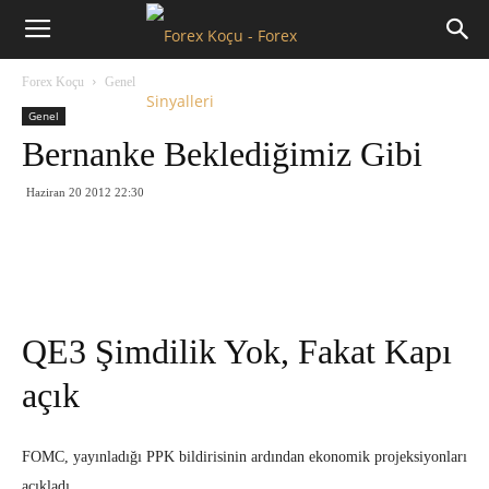
Forex
Forex Koçu
Genel
Koçu
Genel
Bernanke Beklediğimiz Gibi
Haziran 20 2012 22:30
QE3 Şimdilik Yok, Fakat Kapı
açık
FOMC, yayınladığı PPK bildirisinin ardından ekonomik projeksiyonları
açıkladı.