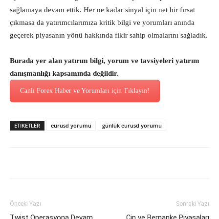
sağlamaya devam ettik. Her ne kadar sinyal için net bir fırsat
çıkmasa da yatırımcılarımıza kritik bilgi ve yorumları anında
geçerek piyasanın yönü hakkında fikir sahip olmalarını sağladık.
Burada yer alan yatırım bilgi, yorum ve tavsiyeleri yatırım
danışmanlığı kapsamında değildir.
Canlı Forex Haber ve Yorumları için Tıklayın!
ETİKETLER
eurusd yorumu
günlük eurusd yorumu
Önceki Yazı
Sonraki Yazı
Twist Operasyona Devam
Çin ve Bernanke Piyasaları