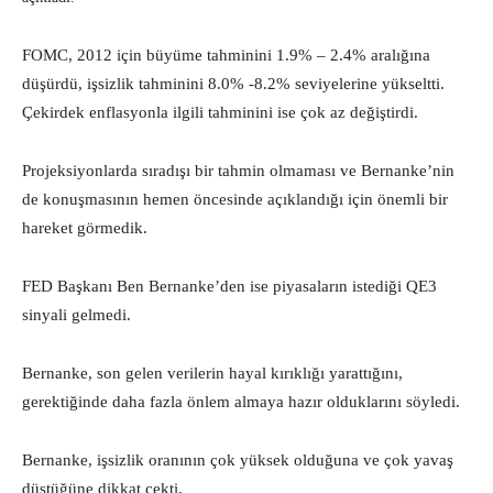
FOMC, 2012 için büyüme tahminini 1.9% – 2.4% aralığına
düşürdü, işsizlik tahminini 8.0% -8.2% seviyelerine yükseltti.
Çekirdek enflasyonla ilgili tahminini ise çok az değiştirdi.
Projeksiyonlarda sıradışı bir tahmin olmaması ve Bernanke’nin
de konuşmasının hemen öncesinde açıklandığı için önemli bir
hareket görmedik.
FED Başkanı Ben Bernanke’den ise piyasaların istediği QE3
sinyali gelmedi.
Bernanke, son gelen verilerin hayal kırıklığı yarattığını,
gerektiğinde daha fazla önlem almaya hazır olduklarını söyledi.
Bernanke, işsizlik oranının çok yüksek olduğuna ve çok yavaş
düştüğüne dikkat çekti.