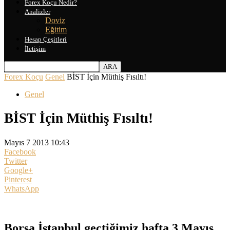
Forex Koçu Nedir?
Analizler
Doviz
Eğitim
Hesap Çeşitleri
İletişim
Forex Koçu
Genel
BİST İçin Müthiş Fısıltı!
Genel
BİST İçin Müthiş Fısıltı!
Mayıs 7 2013 10:43
Facebook
Twitter
Google+
Pinterest
WhatsApp
Borsa İstanbul geçtiğimiz hafta 3 Mayıs