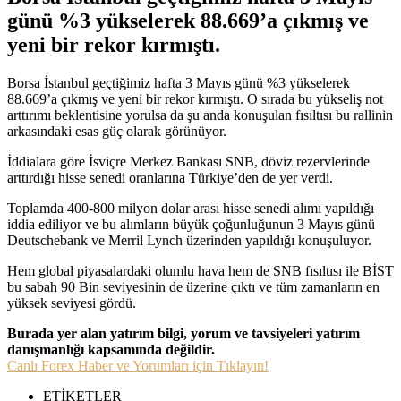
günü %3 yükselerek 88.669’a çıkmış ve
yeni bir rekor kırmıştı.
Borsa İstanbul geçtiğimiz hafta 3 Mayıs günü %3 yükselerek
88.669’a çıkmış ve yeni bir rekor kırmıştı. O sırada bu yükseliş not
arttırımı beklentisine yorulsa da şu anda konuşulan fısıltısı bu rallinin
arkasındaki esas güç olarak görünüyor.
İddialara göre İsviçre Merkez Bankası SNB, döviz rezervlerinde
arttırdığı hisse senedi oranlarına Türkiye’den de yer verdi.
Toplamda 400-800 milyon dolar arası hisse senedi alımı yapıldığı
iddia ediliyor ve bu alımların büyük çoğunluğunun 3 Mayıs günü
Deutschebank ve Merril Lynch üzerinden yapıldığı konuşuluyor.
Hem global piyasalardaki olumlu hava hem de SNB fısıltısı ile BİST
bu sabah 90 Bin seviyesinin de üzerine çıktı ve tüm zamanların en
yüksek seviyesi gördü.
Burada yer alan yatırım bilgi, yorum ve tavsiyeleri yatırım
danışmanlığı kapsamında değildir.
Canlı Forex Haber ve Yorumları için Tıklayın!
ETİKETLER