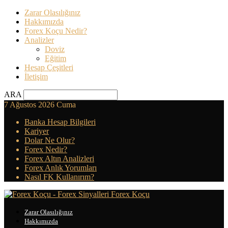
Zarar Olasılığınız
Hakkımızda
Forex Koçu Nedir?
Analizler
Doviz
Eğitim
Hesap Çeşitleri
İletişim
ARA
7 Ağustos 2026 Cuma
Banka Hesap Bilgileri
Kariyer
Dolar Ne Olur?
Forex Nedir?
Forex Altın Analizleri
Forex Anlık Yorumları
Nasıl FK Kullanırım?
Forex Koçu
Zarar Olasılığınız
Hakkımızda