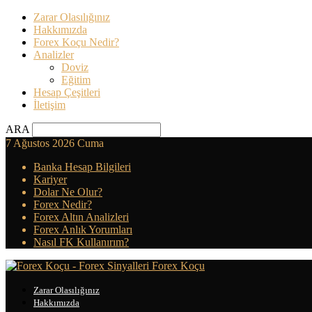
Zarar Olasılığınız
Hakkımızda
Forex Koçu Nedir?
Analizler
Doviz
Eğitim
Hesap Çeşitleri
İletişim
ARA
7 Ağustos 2026 Cuma
Banka Hesap Bilgileri
Kariyer
Dolar Ne Olur?
Forex Nedir?
Forex Altın Analizleri
Forex Anlık Yorumları
Nasıl FK Kullanırım?
Forex Koçu
Zarar Olasılığınız
Hakkımızda