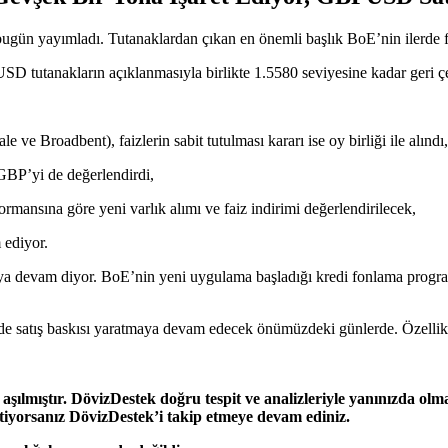
 bugün yayımladı. Tutanaklardan çıkan en önemli başlık BoE’nin ilerde f
SD tutanakların açıklanmasıyla birlikte 1.5580 seviyesine kadar geri çe
le ve Broadbent), faizlerin sabit tutulması kararı ise oy birliği ile alındı,
 GBP’yi de değerlendirdi,
ansına göre yeni varlık alımı ve faiz indirimi değerlendirilecek,
 ediyor.
maya devam diyor. BoE’nin yeni uygulama başladığı kredi fonlama prog
satış baskısı yaratmaya devam edecek önümüzdeki günlerde. Özellikle 
e aşılmıştır. DövizDestek doğru tespit ve analizleriyle yanınızda
iyorsanız DövizDestek’i takip etmeye devam ediniz.