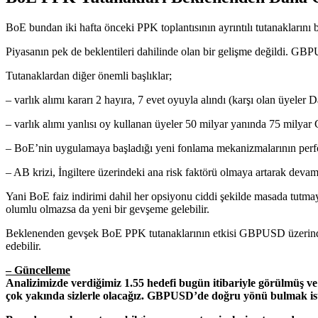
BoE bundan iki hafta önceki PPK toplantısının ayrıntılı tutanaklarını
Piyasanın pek de beklentileri dahilinde olan bir gelişme değildi. GBPU
Tutanaklardan diğer önemli başlıklar;
– varlık alımı kararı 2 hayıra, 7 evet oyuyla alındı (karşı olan üyeler Da
– varlık alımı yanlısı oy kullanan üyeler 50 milyar yanında 75 milyar
– BoE’nin uygulamaya başladığı yeni fonlama mekanizmalarının perform
– AB krizi, İngiltere üzerindeki ana risk faktörü olmaya artarak devam
Yani BoE faiz indirimi dahil her opsiyonu ciddi şekilde masada tut
olumlu olmazsa da yeni bir gevşeme gelebilir.
Beklenenden gevşek BoE PPK tutanaklarının etkisi GBPUSD üzerinde 
edebilir.
– Güncelleme
Analizimizde verdiğimiz 1.55 hedefi bugün itibariyle görülmüş v
çok yakında sizlerle olacağız. GBPUSD’de doğru yönü bulmak ist