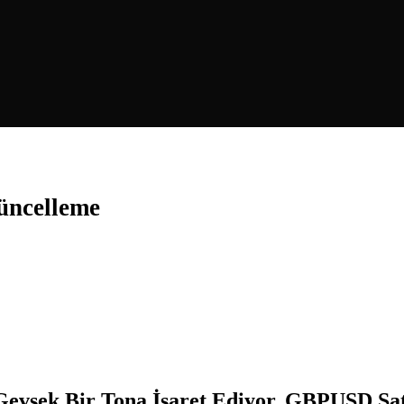
üncelleme
vşek Bir Tona İşaret Ediyor, GBPUSD Satı