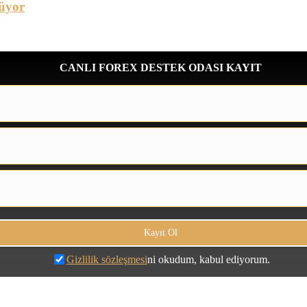
üyor
CANLI FOREX DESTEK ODASI KAYIT
Gizlilik sözleşmesi
ni okudum, kabul ediyorum.