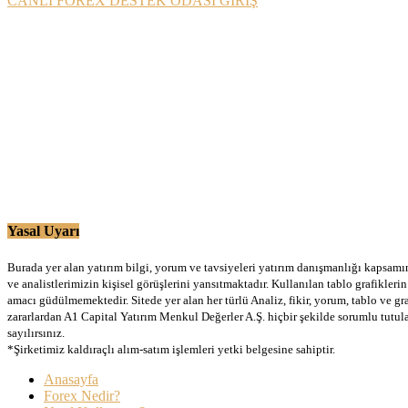
CANLI FOREX DESTEK ODASI GİRİŞ
Yasal Uyarı
Burada yer alan yatırım bilgi, yorum ve tavsiyeleri yatırım danışmanlığı kapsamınd
ve analistlerimizin kişisel görüşlerini yansıtmaktadır. Kullanılan tablo grafikler
amacı güdülmemektedir. Sitede yer alan her türlü Analiz, fikir, yorum, tablo ve gr
zararlardan A1 Capital Yatırım Menkul Değerler A.Ş. hiçbir şekilde sorumlu tutu
sayılırsınız.
*Şirketimiz kaldıraçlı alım-satım işlemleri yetki belgesine sahiptir.
Anasayfa
Forex Nedir?