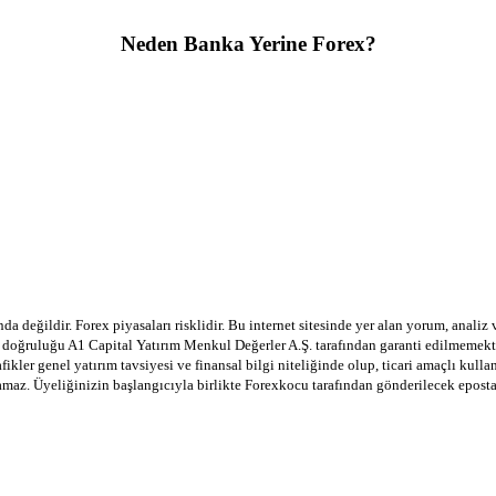
Neden Banka Yerine Forex?
a değildir. Forex piyasaları risklidir. Bu internet sitesinde yer alan yorum, analiz
in doğruluğu A1 Capital Yatırım Menkul Değerler A.Ş. tarafından garanti edilmemekte
afikler genel yatırım tavsiyesi ve finansal bilgi niteliğinde olup, ticari amaçlı ku
lamaz. Üyeliğinizin başlangıcıyla birlikte Forexkocu tarafından gönderilecek epost