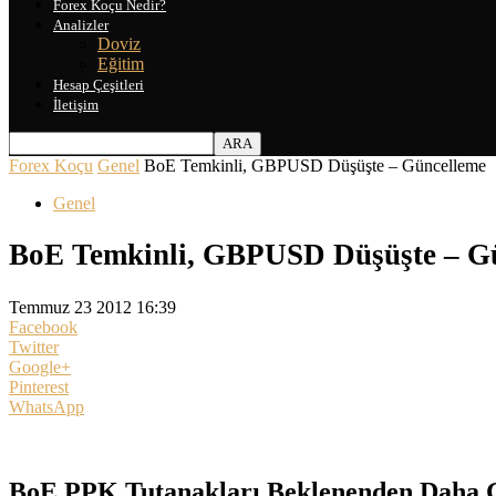
Forex Koçu Nedir?
Analizler
Doviz
Eğitim
Hesap Çeşitleri
İletişim
Forex Koçu
Genel
BoE Temkinli, GBPUSD Düşüşte – Güncelleme
Genel
BoE Temkinli, GBPUSD Düşüşte – G
Temmuz 23 2012 16:39
Facebook
Twitter
Google+
Pinterest
WhatsApp
BoE PPK Tutanakları Beklenenden Daha Ge