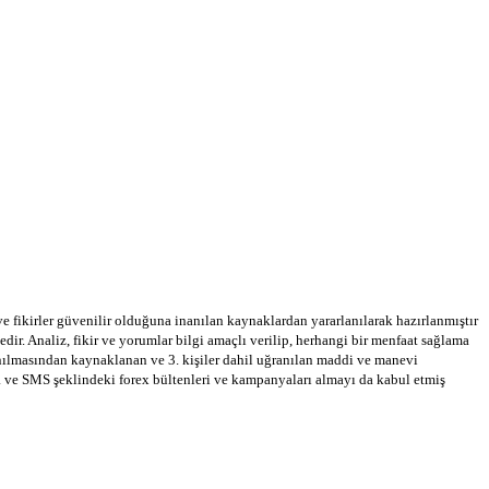
 ve fikirler güvenilir olduğuna inanılan kaynaklardan yararlanılarak hazırlanmıştır
dir. Analiz, fikir ve yorumlar bilgi amaçlı verilip, herhangi bir menfaat sağlama
llanılmasından kaynaklanan ve 3. kişiler dahil uğranılan maddi ve manevi
a ve SMS şeklindeki forex bültenleri ve kampanyaları almayı da kabul etmiş