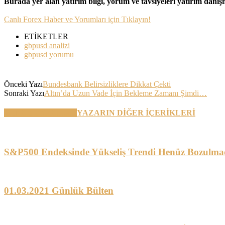
Burada yer alan yatırım bilgi, yorum ve tavsiyeleri yatırım danı
Canlı Forex Haber ve Yorumları için Tıklayın!
ETİKETLER
gbpusd analizi
gbpusd yorumu
Önceki Yazı
Bundesbank Belirsizliklere Dikkat Çekti
Sonraki Yazı
Altın’da Uzun Vade İçin Bekleme Zamanı Şimdi…
BENZER YAZILAR
YAZARIN DİĞER İÇERİKLERİ
S&P500 Endeksinde Yükseliş Trendi Henüz Bozulma
01.03.2021 Günlük Bülten