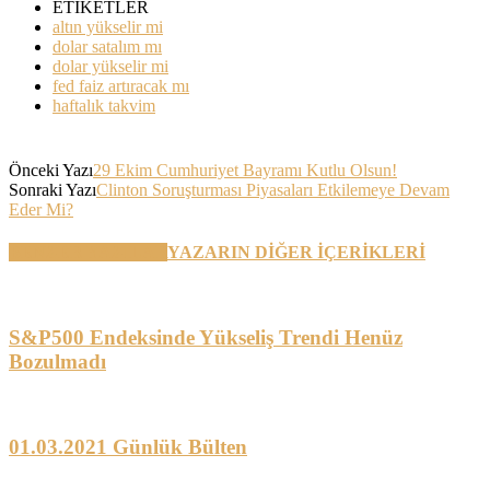
ETİKETLER
altın yükselir mi
dolar satalım mı
dolar yükselir mi
fed faiz artıracak mı
haftalık takvim
Önceki Yazı
29 Ekim Cumhuriyet Bayramı Kutlu Olsun!
Sonraki Yazı
Clinton Soruşturması Piyasaları Etkilemeye Devam
Eder Mi?
BENZER YAZILAR
YAZARIN DİĞER İÇERİKLERİ
S&P500 Endeksinde Yükseliş Trendi Henüz
Bozulmadı
01.03.2021 Günlük Bülten