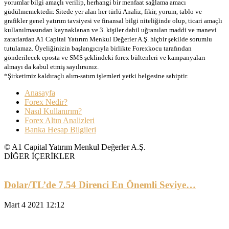
yorumlar bilgi amaçlı verilip, herhangi bir menfaat sağlama amacı
güdülmemektedir. Sitede yer alan her türlü Analiz, fikir, yorum, tablo ve
grafikler genel yatırım tavsiyesi ve finansal bilgi niteliğinde olup, ticari amaçlı
kullanılmasından kaynaklanan ve 3. kişiler dahil uğranılan maddi ve manevi
zararlardan A1 Capital Yatırım Menkul Değerler A.Ş. hiçbir şekilde sorumlu
tutulamaz. Üyeliğinizin başlangıcıyla birlikte Forexkocu tarafından
gönderilecek eposta ve SMS şeklindeki forex bültenleri ve kampanyaları
almayı da kabul etmiş sayılırsınız.
*Şirketimiz kaldıraçlı alım-satım işlemleri yetki belgesine sahiptir.
Anasayfa
Forex Nedir?
Nasıl Kullanırım?
Forex Altın Analizleri
Banka Hesap Bilgileri
© A1 Capital Yatırım Menkul Değerler A.Ş.
DİĞER İÇERİKLER
Dolar/TL’de 7.54 Direnci En Önemli Seviye…
Mart 4 2021 12:12