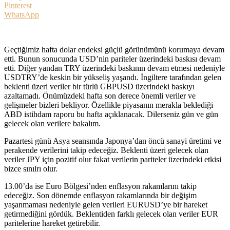
Pinterest
WhatsApp
Geçtiğimiz hafta dolar endeksi güçlü görünümünü korumaya devam
etti. Bunun sonucunda USD’nin pariteler üzerindeki baskısı devam
etti. Diğer yandan TRY üzerindeki baskının devam etmesi nedeniyle
USDTRY’de keskin bir yükseliş yaşandı. İngiltere tarafından gelen
beklenti üzeri veriler bir türlü GBPUSD üzerindeki baskıyı
azaltamadı. Önümüzdeki hafta son derece önemli veriler ve
gelişmeler bizleri bekliyor. Özellikle piyasanın merakla beklediği
ABD istihdam raporu bu hafta açıklanacak. Dilerseniz gün ve gün
gelecek olan verilere bakalım.
Pazartesi günü Asya seansında Japonya’dan öncü sanayi üretimi ve
perakende verilerini takip edeceğiz. Beklenti üzeri gelecek olan
veriler JPY için pozitif olur fakat verilerin pariteler üzerindeki etkisi
bizce sınılrı olur.
13.00’da ise Euro Bölgesi’nden enflasyon rakamlarını takip
edeceğiz. Son dönemde enflasyon rakamlarında bir değişim
yaşanmaması nedeniyle gelen verileri EURUSD’ye bir hareket
getirmediğini gördük. Beklentiden farklı gelecek olan veriler EUR
paritelerine hareket getirebilir.