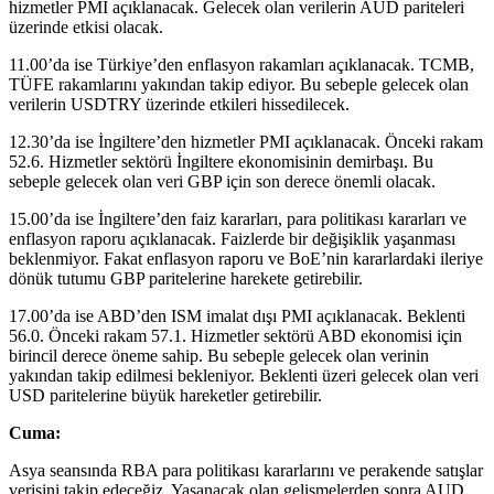
hizmetler PMI açıklanacak. Gelecek olan verilerin AUD pariteleri
üzerinde etkisi olacak.
11.00’da ise Türkiye’den enflasyon rakamları açıklanacak. TCMB,
TÜFE rakamlarını yakından takip ediyor. Bu sebeple gelecek olan
verilerin USDTRY üzerinde etkileri hissedilecek.
12.30’da ise İngiltere’den hizmetler PMI açıklanacak. Önceki rakam
52.6. Hizmetler sektörü İngiltere ekonomisinin demirbaşı. Bu
sebeple gelecek olan veri GBP için son derece önemli olacak.
15.00’da ise İngiltere’den faiz kararları, para politikası kararları ve
enflasyon raporu açıklanacak. Faizlerde bir değişiklik yaşanması
beklenmiyor. Fakat enflasyon raporu ve BoE’nin kararlardaki ileriye
dönük tutumu GBP paritelerine harekete getirebilir.
17.00’da ise ABD’den ISM imalat dışı PMI açıklanacak. Beklenti
56.0. Önceki rakam 57.1. Hizmetler sektörü ABD ekonomisi için
birincil derece öneme sahip. Bu sebeple gelecek olan verinin
yakından takip edilmesi bekleniyor. Beklenti üzeri gelecek olan veri
USD paritelerine büyük hareketler getirebilir.
Cuma:
Asya seansında RBA para politikası kararlarını ve perakende satışlar
verisini takip edeceğiz. Yaşanacak olan gelişmelerden sonra AUD