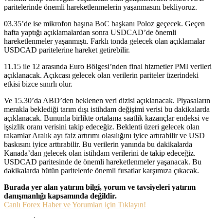
paritelerinde önemli hareketlenmelerin yaşanmasını bekliyoruz.
03.35’de ise mikrofon başına BoC başkanı Poloz geçecek. Geçen
hafta yaptığı açıklamalardan sonra USDCAD’de önemli
hareketlenmeler yaşanmıştı. Farklı tonda gelecek olan açıklamalar
USDCAD paritelerine hareket getirebilir.
11.15 ile 12 arasında Euro Bölgesi’nden final hizmetler PMI verileri
açıklanacak. Açıkcası gelecek olan verilerin pariteler üzerindeki
etkisi bizce sınırlı olur.
Ve 15.30’da ABD’den beklenen veri dizisi açıklanacak. Piyasaların
merakla beklediği tarım dışı istihdam değişimi verisi bu dakikalarda
açıklanacak. Bununla birlikte ortalama saatlik kazançlar endeksi ve
işsizlik oranı verisini takip edeceğiz. Beklenti üzeri gelecek olan
rakamlar Aralık ayı faiz artırımı olasılığını iyice artırabilir ve USD
baskısını iyice arttırabilir. Bu verilerin yanında bu dakikalarda
Kanada’dan gelecek olan istihdam verilerini de takip edeceğiz.
USDCAD paritesinde de önemli hareketlenmeler yaşanacak. Bu
dakikalarda bütün paritelerde önemli fırsatlar karşımıza çıkacak.
Burada yer alan yatırım bilgi, yorum ve tavsiyeleri yatırım
danışmanlığı kapsamında değildir.
Canlı Forex Haber ve Yorumları için Tıklayın!