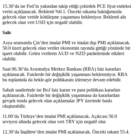
15.30’da ise Fed’in yakından takip ettiği çekirdek PCE fiyat endeksi
verisi açıklanacak. Beklenti %0.1. Önceki rakama baktığımızda
gelecek olan veride kötüleşme yaşanması bekleniyor. Beklenti altı
gelecek olan veri USD için negatif olabilir.
Salı:
Asya seansında Çin’den imalat PMI ve imalat dışı PMI açıklanacak.
50.0 üzeri gelecek olan veriler ekonomin rayında gittiği yönünde bir
işaret olabilir. Gelen verilerin AUD ve NZD paritelerinde etkileri
olabilir.
Saat 06.30’da Avustralya Merkez Bankası (RBA) faiz kararları
açıklanacak. Faizlerde bir değişiklik yaşanması beklenmiyor. RBA
bu toplantıda da bekle-gör politikasını izlemeye devam edebilir.
Sabah saatlerinde ise BoJ faiz kararı ve para politikası kararları
açıklanacak. Faizlerde bir değişiklik yaşanmasa da kararlardan
gevşek tonda gelecek olan açıklamalar JPY üzerinde baskı
oluşturabilir.
11.00’da Türkiye’den imalat PMI açıklanacak. Açıkcası 50.0
seviyesi altında gelecek olan veri TRY için negatif olur.
12.30’da İngiltere’den imalat PMI açıklanacak. Önceki rakam 55.4.