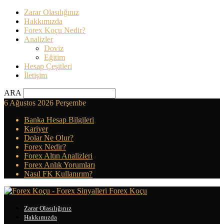
Zarar Olasılığınız
Hakkımızda
Forex Koçu Nedir?
Analizler
Doviz
Eğitim
Hesap Çeşitleri
İletişim
ARA
6 Ağustos 2026 Perşembe
Banka Hesap Bilgileri
Kariyer
Dolar Ne Olur?
Forex Nedir?
Forex Altın Analizleri
Forex Anlık Yorumları
Nasıl FK Kullanırım?
Forex Koçu
Zarar Olasılığınız
Hakkımızda