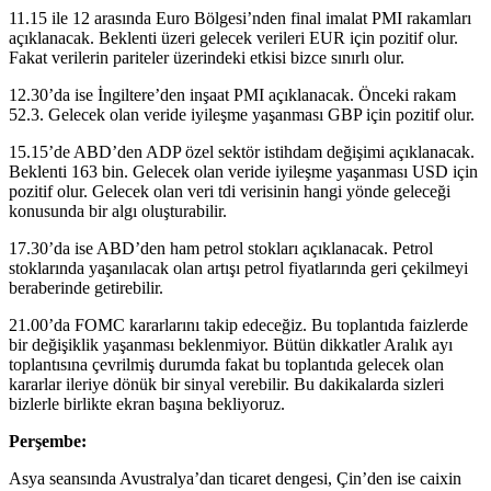
11.15 ile 12 arasında Euro Bölgesi’nden final imalat PMI rakamları
açıklanacak. Beklenti üzeri gelecek verileri EUR için pozitif olur.
Fakat verilerin pariteler üzerindeki etkisi bizce sınırlı olur.
12.30’da ise İngiltere’den inşaat PMI açıklanacak. Önceki rakam
52.3. Gelecek olan veride iyileşme yaşanması GBP için pozitif olur.
15.15’de ABD’den ADP özel sektör istihdam değişimi açıklanacak.
Beklenti 163 bin. Gelecek olan veride iyileşme yaşanması USD için
pozitif olur. Gelecek olan veri tdi verisinin hangi yönde geleceği
konusunda bir algı oluşturabilir.
17.30’da ise ABD’den ham petrol stokları açıklanacak. Petrol
stoklarında yaşanılacak olan artışı petrol fiyatlarında geri çekilmeyi
beraberinde getirebilir.
21.00’da FOMC kararlarını takip edeceğiz. Bu toplantıda faizlerde
bir değişiklik yaşanması beklenmiyor. Bütün dikkatler Aralık ayı
toplantısına çevrilmiş durumda fakat bu toplantıda gelecek olan
kararlar ileriye dönük bir sinyal verebilir. Bu dakikalarda sizleri
bizlerle birlikte ekran başına bekliyoruz.
Perşembe:
Asya seansında Avustralya’dan ticaret dengesi, Çin’den ise caixin