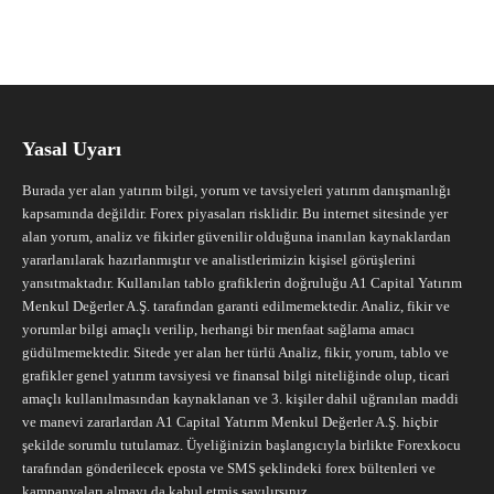
Yasal Uyarı
Burada yer alan yatırım bilgi, yorum ve tavsiyeleri yatırım danışmanlığı
kapsamında değildir. Forex piyasaları risklidir. Bu internet sitesinde yer
alan yorum, analiz ve fikirler güvenilir olduğuna inanılan kaynaklardan
yararlanılarak hazırlanmıştır ve analistlerimizin kişisel görüşlerini
yansıtmaktadır. Kullanılan tablo grafiklerin doğruluğu A1 Capital Yatırım
Menkul Değerler A.Ş. tarafından garanti edilmemektedir. Analiz, fikir ve
yorumlar bilgi amaçlı verilip, herhangi bir menfaat sağlama amacı
güdülmemektedir. Sitede yer alan her türlü Analiz, fikir, yorum, tablo ve
grafikler genel yatırım tavsiyesi ve finansal bilgi niteliğinde olup, ticari
amaçlı kullanılmasından kaynaklanan ve 3. kişiler dahil uğranılan maddi
ve manevi zararlardan A1 Capital Yatırım Menkul Değerler A.Ş. hiçbir
şekilde sorumlu tutulamaz. Üyeliğinizin başlangıcıyla birlikte Forexkocu
tarafından gönderilecek eposta ve SMS şeklindeki forex bültenleri ve
kampanyaları almayı da kabul etmiş sayılırsınız.