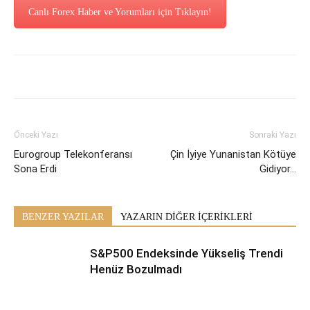
Canlı Forex Haber ve Yorumları için Tıklayın!
Önceki Yazı
Sonraki Yazı
Eurogroup Telekonferansı
Çin İyiye Yunanistan Kötüye
Sona Erdi
Gidiyor…
BENZER YAZILAR
YAZARIN DİĞER İÇERİKLERİ
S&P500 Endeksinde Yükseliş Trendi
Henüz Bozulmadı