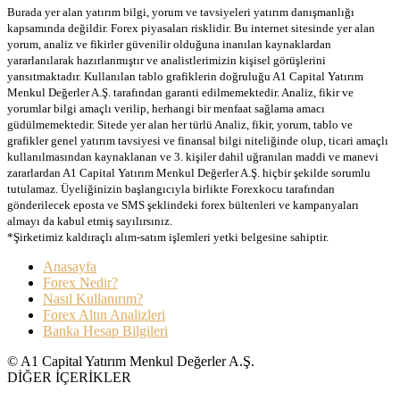
Burada yer alan yatırım bilgi, yorum ve tavsiyeleri yatırım danışmanlığı
kapsamında değildir. Forex piyasaları risklidir. Bu internet sitesinde yer alan
yorum, analiz ve fikirler güvenilir olduğuna inanılan kaynaklardan
yararlanılarak hazırlanmıştır ve analistlerimizin kişisel görüşlerini
yansıtmaktadır. Kullanılan tablo grafiklerin doğruluğu A1 Capital Yatırım
Menkul Değerler A.Ş. tarafından garanti edilmemektedir. Analiz, fikir ve
yorumlar bilgi amaçlı verilip, herhangi bir menfaat sağlama amacı
güdülmemektedir. Sitede yer alan her türlü Analiz, fikir, yorum, tablo ve
grafikler genel yatırım tavsiyesi ve finansal bilgi niteliğinde olup, ticari amaçlı
kullanılmasından kaynaklanan ve 3. kişiler dahil uğranılan maddi ve manevi
zararlardan A1 Capital Yatırım Menkul Değerler A.Ş. hiçbir şekilde sorumlu
tutulamaz. Üyeliğinizin başlangıcıyla birlikte Forexkocu tarafından
gönderilecek eposta ve SMS şeklindeki forex bültenleri ve kampanyaları
almayı da kabul etmiş sayılırsınız.
*Şirketimiz kaldıraçlı alım-satım işlemleri yetki belgesine sahiptir.
Anasayfa
Forex Nedir?
Nasıl Kullanırım?
Forex Altın Analizleri
Banka Hesap Bilgileri
© A1 Capital Yatırım Menkul Değerler A.Ş.
DİĞER İÇERİKLER