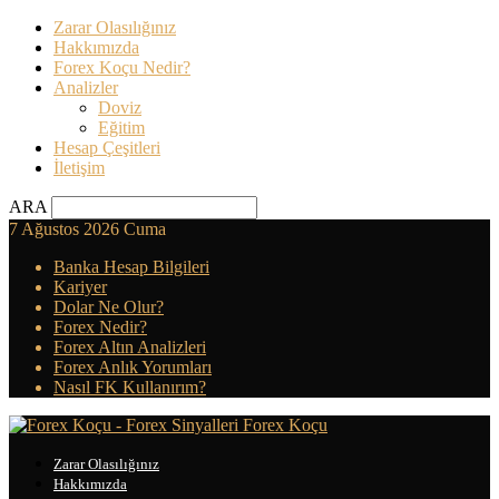
Zarar Olasılığınız
Hakkımızda
Forex Koçu Nedir?
Analizler
Doviz
Eğitim
Hesap Çeşitleri
İletişim
ARA
7 Ağustos 2026 Cuma
Banka Hesap Bilgileri
Kariyer
Dolar Ne Olur?
Forex Nedir?
Forex Altın Analizleri
Forex Anlık Yorumları
Nasıl FK Kullanırım?
Forex Koçu
Zarar Olasılığınız
Hakkımızda