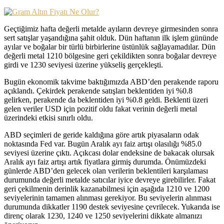
Geçtiğimiz hafta değerli metalde ayıların devreye girmesinden sonra
sert satışlar yaşandığına şahit olduk. Dün haftanın ilk işlem gününde
ayılar ve boğalar bir türlü birbirlerine üstünlük sağlayamadılar. Dün
değerli metal 1210 bölgesine geri çekildikten sonra boğalar devreye
girdi ve 1230 seviyesi üzerine yükseliş gerçekleşti.
Bugün ekonomik takvime baktığımızda ABD’den perakende raporu
açıklandı. Çekirdek perakende satışları beklentiden iyi %0.8
gelirken, perakende da beklentiden iyi %0.8 geldi. Beklenti üzeri
gelen veriler USD için pozitif oldu fakat verinin değerli metal
üzerindeki etkisi sınırlı oldu.
ABD seçimleri de geride kaldığına göre artık piyasaların odak
noktasında Fed var. Bugün Aralık ayı faiz artışı olasılığı %85.0
seviyesi üzerine çıktı. Açıkcası dolar endeksine de bakacak olursak
Aralık ayı faiz artışı artık fiyatlara girmiş durumda. Önümüzdeki
günlerde ABD’den gelecek olan verilerin beklentileri karşılaması
durumunda değerli metalde satıcılar iyice devreye girebilirler. Fakat
geri çekilmenin derinlik kazanabilmesi için aşağıda 1210 ve 1200
seviyelerinin tamamen alınması gerekiyor. Bu seviyelerin alınması
durumunda dikkatler 1190 destek seviyesine çevrilecek. Yukarıda ise
direnç olarak 1230, 1240 ve 1250 seviyelerini dikkate almanızı