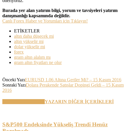
öneriyoruz.
Burada yer alan yatırım bilgi, yorum ve tavsiyeleri yatırım
danışmanlığı kapsamında değildir.
Canlı Forex Haber ve Yorumları için Tıklayın!
ETİKETLER
altın daha düşecek mi
altın yükselir mi
dolar yükselir mi
forex
gram altın alalım mı
gram altın fiyatları ne olur
Önceki Yazı
EURUSD 1.06 Altına Geriler Mi? – 15 Kasım 2016
Sonraki Yazı
Dolara Perakende Satışlar Dopingi Geldi – 15 Kasım
2016
BENZER YAZILAR
YAZARIN DİĞER İÇERİKLERİ
S&P500 Endeksinde Yükseliş Trendi Henüz
Bozulmadı