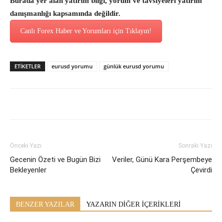
Burada yer alan yatırım bilgi, yorum ve tavsiyeleri yatırım
danışmanlığı kapsamında değildir.
Canlı Forex Haber ve Yorumları için Tıklayın!
ETİKETLER
eurusd yorumu
günlük eurusd yorumu
Önceki Yazı
Sonraki Yazı
Gecenin Özeti ve Bugün Bizi
Veriler, Günü Kara Perşembeye
Bekleyenler
Çevirdi
BENZER YAZILAR
YAZARIN DİĞER İÇERİKLERİ