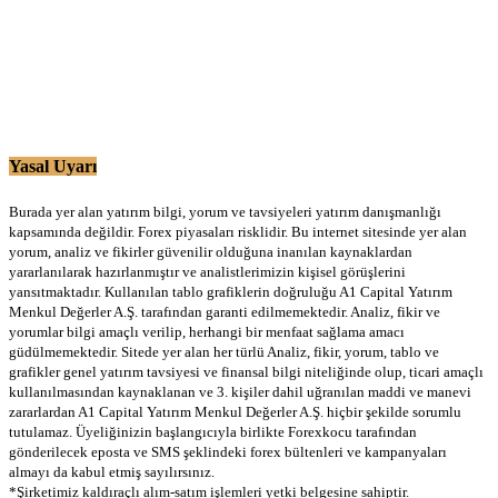
Yasal Uyarı
Burada yer alan yatırım bilgi, yorum ve tavsiyeleri yatırım danışmanlığı
kapsamında değildir. Forex piyasaları risklidir. Bu internet sitesinde yer alan
yorum, analiz ve fikirler güvenilir olduğuna inanılan kaynaklardan
yararlanılarak hazırlanmıştır ve analistlerimizin kişisel görüşlerini
yansıtmaktadır. Kullanılan tablo grafiklerin doğruluğu A1 Capital Yatırım
Menkul Değerler A.Ş. tarafından garanti edilmemektedir. Analiz, fikir ve
yorumlar bilgi amaçlı verilip, herhangi bir menfaat sağlama amacı
güdülmemektedir. Sitede yer alan her türlü Analiz, fikir, yorum, tablo ve
grafikler genel yatırım tavsiyesi ve finansal bilgi niteliğinde olup, ticari amaçlı
kullanılmasından kaynaklanan ve 3. kişiler dahil uğranılan maddi ve manevi
zararlardan A1 Capital Yatırım Menkul Değerler A.Ş. hiçbir şekilde sorumlu
tutulamaz. Üyeliğinizin başlangıcıyla birlikte Forexkocu tarafından
gönderilecek eposta ve SMS şeklindeki forex bültenleri ve kampanyaları
almayı da kabul etmiş sayılırsınız.
*Şirketimiz kaldıraçlı alım-satım işlemleri yetki belgesine sahiptir.