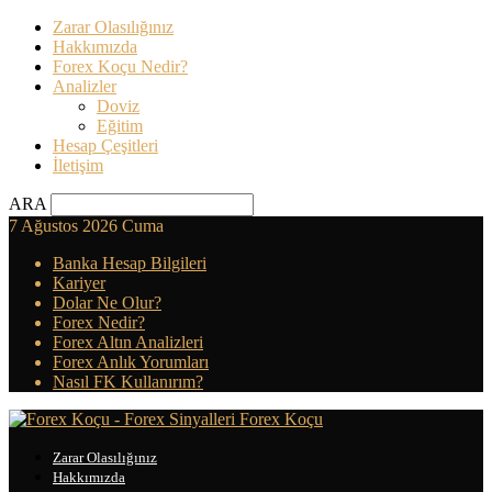
Zarar Olasılığınız
Hakkımızda
Forex Koçu Nedir?
Analizler
Doviz
Eğitim
Hesap Çeşitleri
İletişim
ARA
7 Ağustos 2026 Cuma
Banka Hesap Bilgileri
Kariyer
Dolar Ne Olur?
Forex Nedir?
Forex Altın Analizleri
Forex Anlık Yorumları
Nasıl FK Kullanırım?
Forex Koçu
Zarar Olasılığınız
Hakkımızda