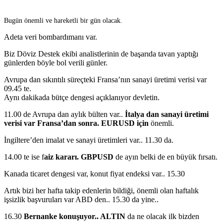
Bugün önemli ve hareketli bir gün olacak.
Adeta veri bombardımanı var.
Biz Döviz Destek ekibi analistlerinin de başarıda tavan yaptığı
günlerden böyle bol verili günler.
Avrupa dan sıkıntılı süreçteki Fransa’nın sanayi üretimi verisi var
09.45 te.
Aynı dakikada bütçe dengesi açıklanıyor devletin.
11.00 de Avrupa dan aylık bülten var..
İtalya dan sanayi üretimi
verisi var Fransa’dan sonra. EURUSD için
önemli.
İngiltere’den imalat ve sanayi üretimleri var.. 11.30 da.
14.00 te ise f
aiz kararı. GBPUSD
de ayın belki de en büyük fırsatı.
Kanada ticaret dengesi var, konut fiyat endeksi var.. 15.30
Artık bizi her hafta takip edenlerin bildiği, önemli olan haftalık
işsizlik başvuruları var ABD den.. 15.30 da yine..
16.30
Bernanke konuşuyor.. ALTIN
da ne olacak ilk bizden