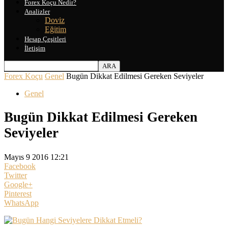
Forex Koçu Nedir?
Analizler
Doviz
Eğitim
Hesap Çeşitleri
İletişim
Forex Koçu
Genel
Bugün Dikkat Edilmesi Gereken Seviyeler
Genel
Bugün Dikkat Edilmesi Gereken
Seviyeler
Mayıs 9 2016 12:21
Facebook
Twitter
Google+
Pinterest
WhatsApp