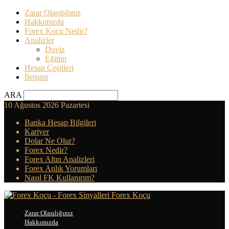
Zarar Olasılığınız
Hakkımızda
Forex Koçu Nedir?
Analizler
Doviz
Eğitim
Hesap Çeşitleri
İletişim
ARA
10 Ağustos 2026 Pazartesi
Banka Hesap Bilgileri
Kariyer
Dolar Ne Olur?
Forex Nedir?
Forex Altın Analizleri
Forex Anlık Yorumları
Nasıl FK Kullanırım?
Forex Koçu
Zarar Olasılığınız
Hakkımızda