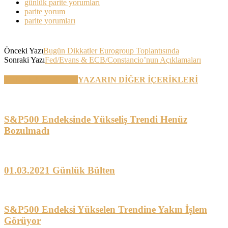
günlük parite yorumları
parite yorum
parite yorumları
Önceki Yazı
Bugün Dikkatler Eurogroup Toplantısında
Sonraki Yazı
Fed/Evans & ECB/Constancio’nun Açıklamaları
BENZER YAZILAR
YAZARIN DİĞER İÇERİKLERİ
S&P500 Endeksinde Yükseliş Trendi Henüz
Bozulmadı
01.03.2021 Günlük Bülten
S&P500 Endeksi Yükselen Trendine Yakın İşlem
Görüyor