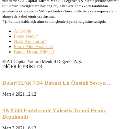
zararlardan A1 Capital Yatırım Menkul Değerler A.Ş. hiçbir şekilde sorumlu
tutulamaz. Üyeliğinizin başlangıcıyla birlikte Forexkocu tarafından
gönderilecek eposta ve SMS şeklindeki forex bültenleri ve kampanyaları
almayı da kabul etmiş sayılırsınız.
*Şirketimiz kaldıraçlı alım-satım işlemleri yetki belgesine sahiptir.
Anasayfa
Forex Nedir?
Nasıl Kullanırım?
Forex Altın Analizleri
Banka Hesap Bilgileri
© A1 Capital Yatırım Menkul Değerler A.Ş.
DİĞER İÇERİKLER
Dolar/TL’de 7.54 Direnci En Önemli Seviye…
Mart 4 2021 12:12
S&P500 Endeksinde Yükseliş Trendi Henüz
Bozulmadı
Mart 3 2021 16:13