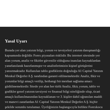
Yasal Uyarı
Burada yer alan yatırım bilgi, yorum ve tavsiyeleri yatırım danışmanlığı
kapsamında değildir. Forex piyasaları risklidir. Bu internet sitesinde yer
alan yorum, analiz ve fikirler güvenilir olduğuna inanılan kaynaklardan
yararlanılarak hazırlanmıştır ve analistlerimizin kişisel görüşlerini
yansıtmaktadır. Kullanılan tablo grafiklerin doğruluğu A1 Capital Yatırım
Menkul Değerler A.Ş. tarafından garanti edilmemektedir. Analiz, fikir ve
yorumlar bilgi amaçlı verilip, herhangi bir menfaat sağlama amacı
güdülmemektedir. Sitede yer alan her türlü Analiz, fikir, yorum, tablo ve
grafikler genel yatırım tavsiyesi ve finansal bilgi niteliğinde olup, ticari
amaçlı kullanılmasından kaynaklanan ve 3. kişiler dahil uğranılan maddi
ve manevi zararlardan A1 Capital Yatırım Menkul Değerler A.Ş. hiçbir
şekilde sorumlu tutulamaz. Üyeliğinizin başlangıcıyla birlikte Forexkocu