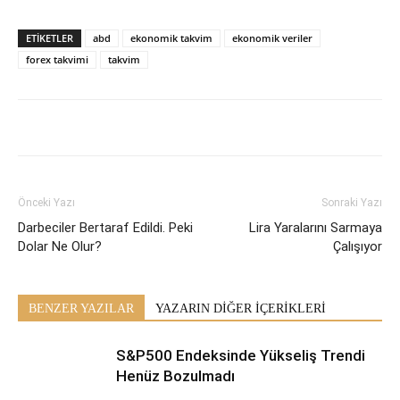
ETİKETLER
abd
ekonomik takvim
ekonomik veriler
forex takvimi
takvim
Önceki Yazı
Sonraki Yazı
Darbeciler Bertaraf Edildi. Peki
Lira Yaralarını Sarmaya
Dolar Ne Olur?
Çalışıyor
BENZER YAZILAR
YAZARIN DİĞER İÇERİKLERİ
S&P500 Endeksinde Yükseliş Trendi
Henüz Bozulmadı