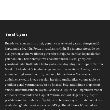
Yasal Uyarı
Burada yer alan yatırım bilgi, yorum ve tavsiyeleri yatırım danışmanlığı
kapsamında değildir. Forex piyasaları risklidir. Bu internet sitesinde yer
alan yorum, analiz ve fikirler güvenilir olduğuna inanılan kaynaklardan
yararlanılarak hazırlanmıştır ve analistlerimizin kişisel görüşlerini
yansıtmaktadır. Kullanılan tablo grafiklerin doğruluğu A1 Capital Yatırım
Menkul Değerler A.Ş. tarafından garanti edilmemektedir. Analiz, fikir ve
yorumlar bilgi amaçlı verilip, herhangi bir menfaat sağlama amacı
güdülmemektedir. Sitede yer alan her türlü Analiz, fikir, yorum, tablo ve
grafikler genel yatırım tavsiyesi ve finansal bilgi niteliğinde olup, ticari
amaçlı kullanılmasından kaynaklanan ve 3. kişiler dahil uğranılan maddi
ve manevi zararlardan A1 Capital Yatırım Menkul Değerler A.Ş. hiçbir
şekilde sorumlu tutulamaz. Üyeliğinizin başlangıcıyla birlikte Forexkocu
tarafından gönderilecek eposta ve SMS şeklindeki forex bültenleri ve