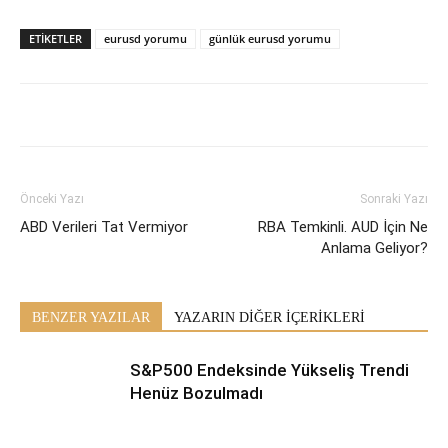
ETİKETLER
eurusd yorumu
günlük eurusd yorumu
Önceki Yazı
Sonraki Yazı
ABD Verileri Tat Vermiyor
RBA Temkinli. AUD İçin Ne
Anlama Geliyor?
BENZER YAZILAR
YAZARIN DİĞER İÇERİKLERİ
S&P500 Endeksinde Yükseliş Trendi
Henüz Bozulmadı