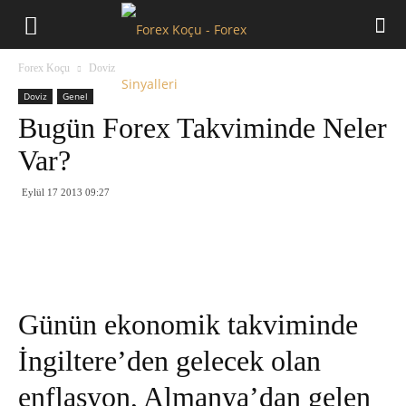
Forex
Forex Koçu
Doviz
Koçu
Doviz
Genel
Bugün Forex Takviminde Neler
Var?
Eylül 17 2013 09:27
Günün ekonomik takviminde
İngiltere’den gelecek olan
enflasyon, Almanya’dan gelen