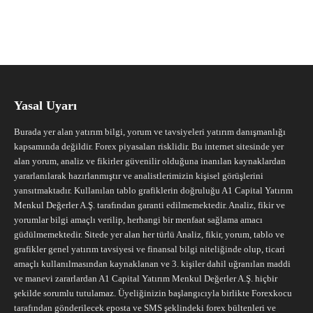
Yasal Uyarı
Burada yer alan yatırım bilgi, yorum ve tavsiyeleri yatırım danışmanlığı
kapsamında değildir. Forex piyasaları risklidir. Bu internet sitesinde yer
alan yorum, analiz ve fikirler güvenilir olduğuna inanılan kaynaklardan
yararlanılarak hazırlanmıştır ve analistlerimizin kişisel görüşlerini
yansıtmaktadır. Kullanılan tablo grafiklerin doğruluğu A1 Capital Yatırım
Menkul Değerler A.Ş. tarafından garanti edilmemektedir. Analiz, fikir ve
yorumlar bilgi amaçlı verilip, herhangi bir menfaat sağlama amacı
güdülmemektedir. Sitede yer alan her türlü Analiz, fikir, yorum, tablo ve
grafikler genel yatırım tavsiyesi ve finansal bilgi niteliğinde olup, ticari
amaçlı kullanılmasından kaynaklanan ve 3. kişiler dahil uğranılan maddi
ve manevi zararlardan A1 Capital Yatırım Menkul Değerler A.Ş. hiçbir
şekilde sorumlu tutulamaz. Üyeliğinizin başlangıcıyla birlikte Forexkocu
tarafından gönderilecek eposta ve SMS şeklindeki forex bültenleri ve