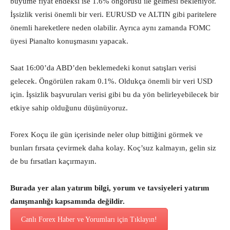
büyüme fiyat endeksi ise 1.6% öngörüsü ile gelmesi bekleniyor.
İşsizlik verisi önemli bir veri. EURUSD ve ALTIN gibi paritelere
önemli hareketlere neden olabilir. Ayrıca aynı zamanda FOMC
üyesi Pianalto konuşmasını yapacak.
Saat 16:00’da ABD’den beklemedeki konut satışları verisi
gelecek. Öngörülen rakam 0.1%. Oldukça önemli bir veri USD
için. İşsizlik başvuruları verisi gibi bu da yön belirleyebilecek bir
etkiye sahip olduğunu düşünüyoruz.
Forex Koçu ile gün içerisinde neler olup bittiğini görmek ve
bunları fırsata çevirmek daha kolay. Koç’suz kalmayın, gelin siz
de bu fırsatları kaçırmayın.
Burada yer alan yatırım bilgi, yorum ve tavsiyeleri yatırım
danışmanlığı kapsamında değildir.
Canlı Forex Haber ve Yorumları için Tıklayın!