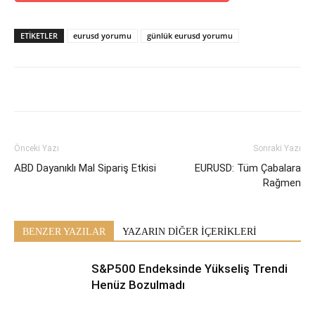
ETİKETLER
eurusd yorumu
günlük eurusd yorumu
Önceki Yazı
Sonraki Yazı
ABD Dayanıklı Mal Sipariş Etkisi
EURUSD: Tüm Çabalara
Rağmen
BENZER YAZILAR
YAZARIN DİĞER İÇERİKLERİ
S&P500 Endeksinde Yükseliş Trendi
Henüz Bozulmadı