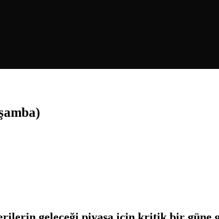
şamba)
lerin geleceği piyasa için kritik bir güne 