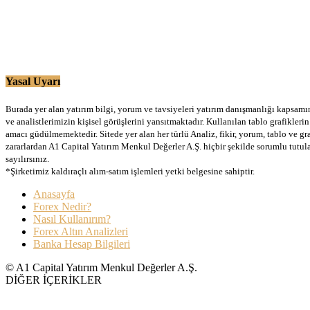
Yasal Uyarı
Burada yer alan yatırım bilgi, yorum ve tavsiyeleri yatırım danışmanlığı kapsamınd
ve analistlerimizin kişisel görüşlerini yansıtmaktadır. Kullanılan tablo grafikler
amacı güdülmemektedir. Sitede yer alan her türlü Analiz, fikir, yorum, tablo ve gr
zararlardan A1 Capital Yatırım Menkul Değerler A.Ş. hiçbir şekilde sorumlu tutu
sayılırsınız.
*Şirketimiz kaldıraçlı alım-satım işlemleri yetki belgesine sahiptir.
Anasayfa
Forex Nedir?
Nasıl Kullanırım?
Forex Altın Analizleri
Banka Hesap Bilgileri
© A1 Capital Yatırım Menkul Değerler A.Ş.
DİĞER İÇERİKLER