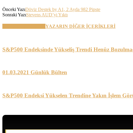
Önceki Yazı
Döviz Destek by A1, 2 Ayda 982 Pipste
Sonraki Yazı
Stevens AUD’yi Yıktı
BENZER YAZILAR
YAZARIN DİĞER İÇERİKLERİ
S&P500 Endeksinde Yükseliş Trendi Henüz Bozulma
01.03.2021 Günlük Bülten
S&P500 Endeksi Yükselen Trendine Yakın İşlem Gör