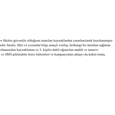
 ve fikirler güvenilir olduğuna inanılan kaynaklardan yararlanılarak hazırlanmıştır
dir. Analiz, fikir ve yorumlar bilgi amaçlı verilip, herhangi bir menfaat sağlama
llanılmasından kaynaklanan ve 3. kişiler dahil uğranılan maddi ve manevi
a ve SMS şeklindeki forex bültenleri ve kampanyaları almayı da kabul etmiş