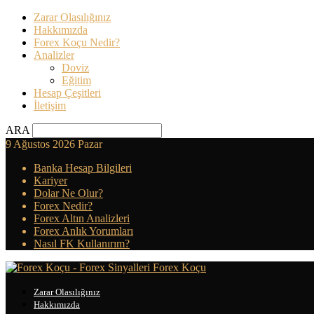
Zarar Olasılığınız
Hakkımızda
Forex Koçu Nedir?
Analizler
Doviz
Eğitim
Hesap Çeşitleri
İletişim
ARA
9 Ağustos 2026 Pazar
Banka Hesap Bilgileri
Kariyer
Dolar Ne Olur?
Forex Nedir?
Forex Altın Analizleri
Forex Anlık Yorumları
Nasıl FK Kullanırım?
Forex Koçu
Zarar Olasılığınız
Hakkımızda