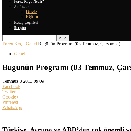
Forex Koçu Nedir?
Analizler
Doviz
Eğitim
Hesap Çeşitleri
İletişim
Forex Koçu
Genel
Bugünün Programı (03 Temmuz, Çarşamba)
Genel
Bugünün Programı (03 Temmuz, Çar
Temmuz 3 2013 09:09
Facebook
Twitter
Google+
Pinterest
WhatsApp
Türkiye, Avrupa ve ABD’den çok önemli veri