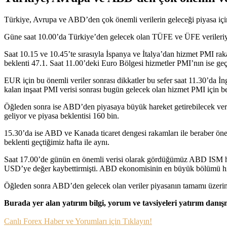
Türkiye, Avrupa ve ABD’den çok önemli verilerin geleceği piyasa için 
Güne saat 10.00’da Türkiye’den gelecek olan TÜFE ve ÜFE verileriy
Saat 10.15 ve 10.45’te sırasıyla İspanya ve İtalya’dan hizmet PMI rakam
beklenti 47.1. Saat 11.00’deki Euro Bölgesi hizmetler PMI’nın ise geç
EUR için bu önemli veriler sonrası dikkatler bu sefer saat 11.30’da İn
kalan inşaat PMI verisi sonrası bugün gelecek olan hizmet PMI için be
Öğleden sonra ise ABD’den piyasaya büyük hareket getirebilecek veril
geliyor ve piyasa beklentisi 160 bin.
15.30’da ise ABD ve Kanada ticaret dengesi rakamları ile beraber önem
beklenti geçtiğimiz hafta ile aynı.
Saat 17.00’de günün en önemli verisi olarak gördüğümüz ABD ISM hizme
USD’ye değer kaybettirmişti. ABD ekonomisinin en büyük bölümü hizm
Öğleden sonra ABD’den gelecek olan veriler piyasanın tamamı üzerinde
Burada yer alan yatırım bilgi, yorum ve tavsiyeleri yatırım danı
Canlı Forex Haber ve Yorumları için Tıklayın!