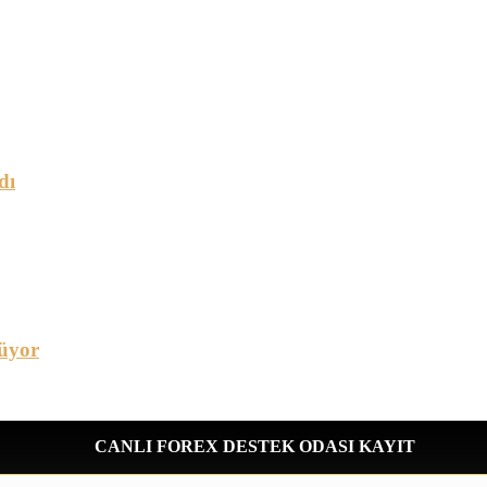
dı
üyor
CANLI FOREX DESTEK ODASI KAYIT