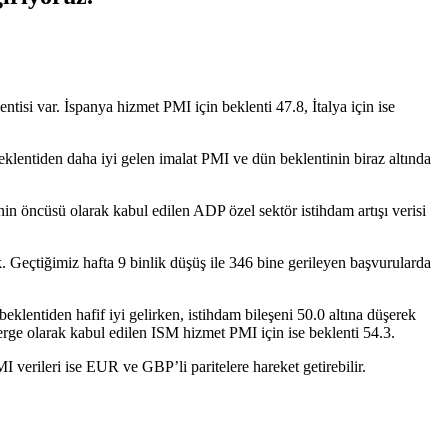
ntisi var. İspanya hizmet PMI için beklenti 47.8, İtalya için ise
eklentiden daha iyi gelen imalat PMI ve dün beklentinin biraz altında
n öncüsü olarak kabul edilen ADP özel sektör istihdam artışı verisi
. Geçtiğimiz hafta 9 binlik düşüş ile 346 bine gerileyen başvurularda
entiden hafif iyi gelirken, istihdam bileşeni 50.0 altına düşerek
e olarak kabul edilen ISM hizmet PMI için ise beklenti 54.3.
verileri ise EUR ve GBP’li paritelere hareket getirebilir.