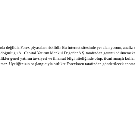
a değildir. Forex piyasaları risklidir. Bu internet sitesinde yer alan yorum, analiz
in doğruluğu A1 Capital Yatırım Menkul Değerler A.Ş. tarafından garanti edilmemekte
afikler genel yatırım tavsiyesi ve finansal bilgi niteliğinde olup, ticari amaçlı ku
lamaz. Üyeliğinizin başlangıcıyla birlikte Forexkocu tarafından gönderilecek epost