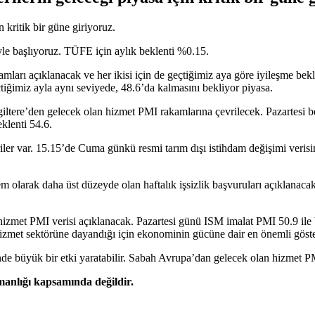
kritik bir güne giriyoruz.
le başlıyoruz. TÜFE için aylık beklenti %0.15.
ları açıklanacak ve her ikisi için de geçtiğimiz aya göre iyileşme bekle
tiğimiz ayla aynı seviyede, 48.6’da kalmasını bekliyor piyasa.
giltere’den gelecek olan hizmet PMI rakamlarına çevrilecek. Pazartesi b
klenti 54.6.
er var. 15.15’de Cuma günkü resmi tarım dışı istihdam değişimi verisini
 olarak daha üst düzeyde olan haftalık işsizlik başvuruları açıklanacak
t PMI verisi açıklanacak. Pazartesi günü ISM imalat PMI 50.9 ile bekl
et sektörüne dayandığı için ekonominin gücüne dair en önemli gösterg
 büyük bir etki yaratabilir. Sabah Avrupa’dan gelecek olan hizmet PMI 
şmanlığı kapsamında değildir.