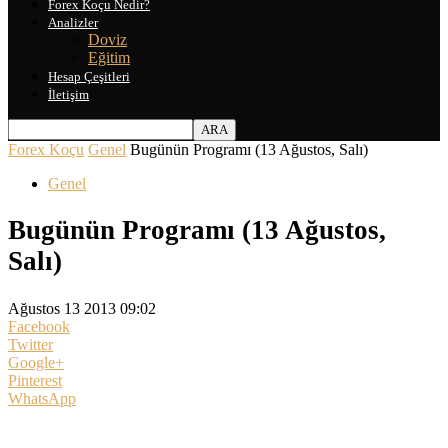
Forex Koçu Nedir?
Analizler
Doviz
Eğitim
Hesap Çeşitleri
İletişim
Forex Koçu
Genel
Bugünün Programı (13 Ağustos, Salı)
Genel
Bugünün Programı (13 Ağustos,
Salı)
Ağustos 13 2013 09:02
Facebook
Twitter
Google+
Pinterest
WhatsApp