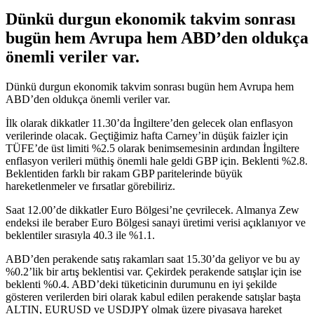
Dünkü durgun ekonomik takvim sonrası
bugün hem Avrupa hem ABD’den oldukça
önemli veriler var.
Dünkü durgun ekonomik takvim sonrası bugün hem Avrupa hem
ABD’den oldukça önemli veriler var.
İlk olarak dikkatler 11.30’da İngiltere’den gelecek olan enflasyon
verilerinde olacak. Geçtiğimiz hafta Carney’in düşük faizler için
TÜFE’de üst limiti %2.5 olarak benimsemesinin ardından İngiltere
enflasyon verileri müthiş önemli hale geldi GBP için. Beklenti %2.8.
Beklentiden farklı bir rakam GBP paritelerinde büyük
hareketlenmeler ve fırsatlar görebiliriz.
Saat 12.00’de dikkatler Euro Bölgesi’ne çevrilecek. Almanya Zew
endeksi ile beraber Euro Bölgesi sanayi üretimi verisi açıklanıyor ve
beklentiler sırasıyla 40.3 ile %1.1.
ABD’den perakende satış rakamları saat 15.30’da geliyor ve bu ay
%0.2’lik bir artış beklentisi var. Çekirdek perakende satışlar için ise
beklenti %0.4. ABD’deki tüketicinin durumunu en iyi şekilde
gösteren verilerden biri olarak kabul edilen perakende satışlar başta
ALTIN, EURUSD ve USDJPY olmak üzere piyasaya hareket