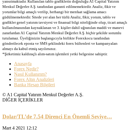
yansıtmaktadır. Kullanılan tablo grafiklerin doğruluğu A1 Capital Yatırım
Menkul Değerler A.Ş. tarafından garanti edilmemektedir. Analiz, fikir ve
yorumlar bilgi amaçlı verilip, herhangi bir menfaat sağlama amacı
güdülmemektedir. Sitede yer alan her türlü Analiz, fikir, yorum, tablo ve
grafikler genel yatırım tavsiyesi ve finansal bilgi niteliğinde olup, ticari amaçlı
kullanılmasından kaynaklanan ve 3. kişiler dahil uğranılan maddi ve manevi
zararlardan A1 Capital Yatırım Menkul Değerler A.Ş. hiçbir şekilde sorumlu
tutulamaz. Üyeliğinizin başlangıcıyla birlikte Forexkocu tarafından
gönderilecek eposta ve SMS şeklindeki forex bültenleri ve kampanyaları
almayı da kabul etmiş sayılırsınız.
*Şirketimiz kaldıraçlı alım-satım işlemleri yetki belgesine sahiptir.
Anasayfa
Forex Nedir?
Nasıl Kullanırım?
Forex Altın Analizleri
Banka Hesap Bilgileri
© A1 Capital Yatırım Menkul Değerler A.Ş.
DİĞER İÇERİKLER
Dolar/TL’de 7.54 Direnci En Önemli Seviye…
Mart 4 2021 12:12