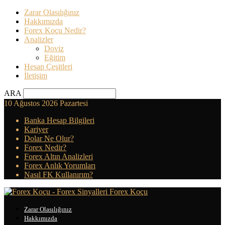
Zarar Olasılığınız
Hakkımızda
Forex Koçu Nedir?
Analizler
Doviz
Eğitim
Hesap Çeşitleri
İletişim
ARA
10 Ağustos 2026 Pazartesi
Banka Hesap Bilgileri
Kariyer
Dolar Ne Olur?
Forex Nedir?
Forex Altın Analizleri
Forex Anlık Yorumları
Nasıl FK Kullanırım?
Forex Koçu
Zarar Olasılığınız
Hakkımızda