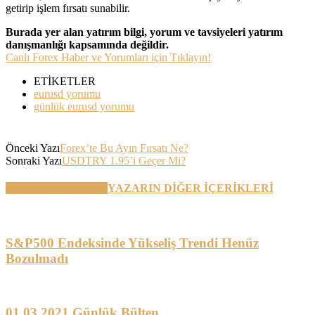
getirip işlem fırsatı sunabilir.
Burada yer alan yatırım bilgi, yorum ve tavsiyeleri yatırım
danışmanlığı kapsamında değildir.
Canlı Forex Haber ve Yorumları için Tıklayın!
ETİKETLER
eurusd yorumu
günlük eurusd yorumu
Önceki Yazı
Forex’te Bu Ayın Fırsatı Ne?
Sonraki Yazı
USDTRY 1.95’i Geçer Mi?
BENZER YAZILAR
YAZARIN DİĞER İÇERİKLERİ
S&P500 Endeksinde Yükseliş Trendi Henüz
Bozulmadı
01.03.2021 Günlük Bülten