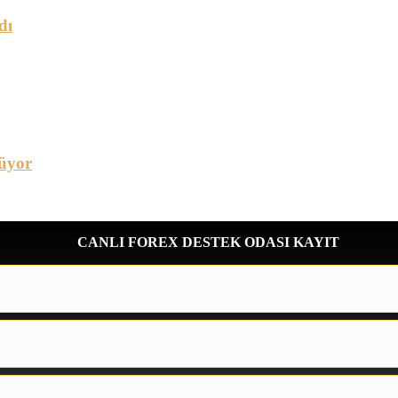
dı
üyor
CANLI FOREX DESTEK ODASI KAYIT