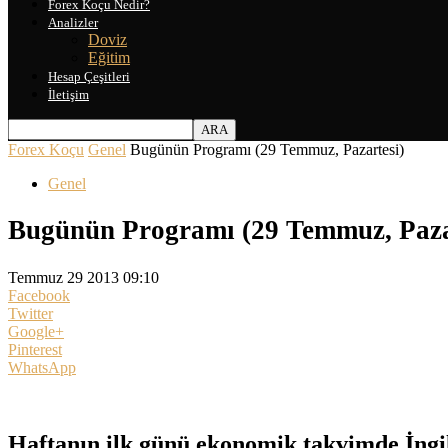
Forex Koçu Nedir?
Analizler
Doviz
Eğitim
Hesap Çeşitleri
İletişim
Forex Koçu
Genel
Bugünün Programı (29 Temmuz, Pazartesi)
Genel
Bugünün Programı (29 Temmuz, Paza
Temmuz 29 2013 09:10
Facebook
Twitter
Google+
Pinterest
WhatsApp
Haftanın ilk günü ekonomik takvimde İngil