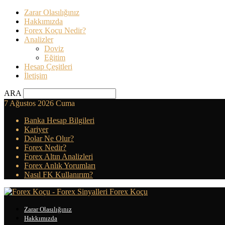
Zarar Olasılığınız
Hakkımızda
Forex Koçu Nedir?
Analizler
Doviz
Eğitim
Hesap Çeşitleri
İletişim
ARA
7 Ağustos 2026 Cuma
Banka Hesap Bilgileri
Kariyer
Dolar Ne Olur?
Forex Nedir?
Forex Altın Analizleri
Forex Anlık Yorumları
Nasıl FK Kullanırım?
Forex Koçu
Zarar Olasılığınız
Hakkımızda