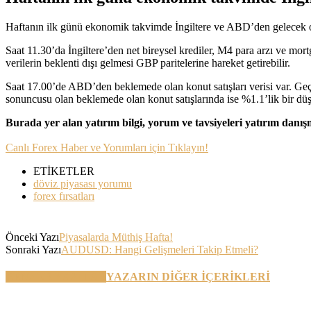
Haftanın ilk günü ekonomik takvimde İngiltere ve ABD’den gelecek ol
Saat 11.30’da İngiltere’den net bireysel krediler, M4 para arzı ve mort
verilerin beklenti dışı gelmesi GBP paritelerine hareket getirebilir.
Saat 17.00’de ABD’den beklemede olan konut satışları verisi var. Geçtiğim
sonuncusu olan beklemede olan konut satışlarında ise %1.1’lik bir düşü
Burada yer alan yatırım bilgi, yorum ve tavsiyeleri yatırım danı
Canlı Forex Haber ve Yorumları için Tıklayın!
ETİKETLER
döviz piyasası yorumu
forex fırsatları
Önceki Yazı
Piyasalarda Müthiş Hafta!
Sonraki Yazı
AUDUSD: Hangi Gelişmeleri Takip Etmeli?
BENZER YAZILAR
YAZARIN DİĞER İÇERİKLERİ