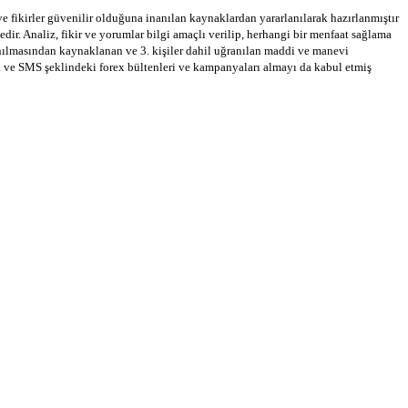
 ve fikirler güvenilir olduğuna inanılan kaynaklardan yararlanılarak hazırlanmıştır
dir. Analiz, fikir ve yorumlar bilgi amaçlı verilip, herhangi bir menfaat sağlama
llanılmasından kaynaklanan ve 3. kişiler dahil uğranılan maddi ve manevi
a ve SMS şeklindeki forex bültenleri ve kampanyaları almayı da kabul etmiş