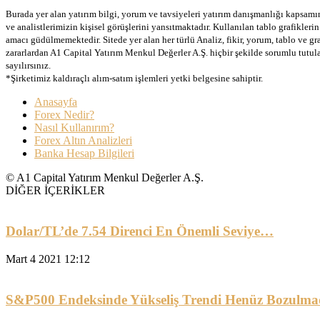
Burada yer alan yatırım bilgi, yorum ve tavsiyeleri yatırım danışmanlığı kapsamınd
ve analistlerimizin kişisel görüşlerini yansıtmaktadır. Kullanılan tablo grafikler
amacı güdülmemektedir. Sitede yer alan her türlü Analiz, fikir, yorum, tablo ve gr
zararlardan A1 Capital Yatırım Menkul Değerler A.Ş. hiçbir şekilde sorumlu tutu
sayılırsınız.
*Şirketimiz kaldıraçlı alım-satım işlemleri yetki belgesine sahiptir.
Anasayfa
Forex Nedir?
Nasıl Kullanırım?
Forex Altın Analizleri
Banka Hesap Bilgileri
© A1 Capital Yatırım Menkul Değerler A.Ş.
DİĞER İÇERİKLER
Dolar/TL’de 7.54 Direnci En Önemli Seviye…
Mart 4 2021 12:12
S&P500 Endeksinde Yükseliş Trendi Henüz Bozulma