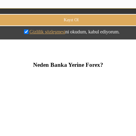
Gizlilik sözleşmesi
ni okudum, kabul ediyorum.
Neden Banka Yerine Forex?