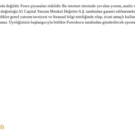
a değildir. Forex piyasaları risklidir. Bu internet sitesinde yer alan yorum, analiz
in doğruluğu A1 Capital Yatırım Menkul Değerler A.Ş. tarafından garanti edilmemekte
afikler genel yatırım tavsiyesi ve finansal bilgi niteliğinde olup, ticari amaçlı ku
lamaz. Üyeliğinizin başlangıcıyla birlikte Forexkocu tarafından gönderilecek epost
dı