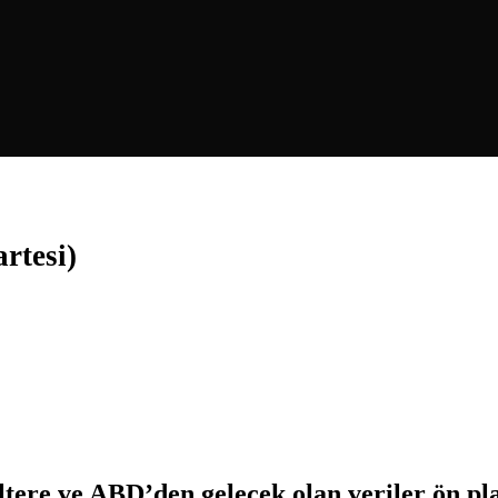
rtesi)
tere ve ABD’den gelecek olan veriler ön pla