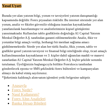
Yasal Uyarı
Burada yer alan yatırım bilgi, yorum ve tavsiyeleri yatırım danışmanlığı
kapsamında değildir. Forex piyasaları risklidir. Bu internet sitesinde yer alan
yorum, analiz ve fikirler güvenilir olduğuna inanılan kaynaklardan
yararlanılarak hazırlanmıştır ve analistlerimizin kişisel görüşlerini
yansıtmaktadır. Kullanılan tablo grafiklerin doğruluğu A1 Capital Yatırım
Menkul Değerler A.Ş. tarafından garanti edilmemektedir. Analiz, fikir ve
yorumlar bilgi amaçlı verilip, herhangi bir menfaat sağlama amacı
güdülmemektedir. Sitede yer alan her türlü Analiz, fikir, yorum, tablo ve
grafikler genel yatırım tavsiyesi ve finansal bilgi niteliğinde olup, ticari amaçlı
kullanılmasından kaynaklanan ve 3. kişiler dahil uğranılan maddi ve manevi
zararlardan A1 Capital Yatırım Menkul Değerler A.Ş. hiçbir şekilde sorumlu
tutulamaz. Üyeliğinizin başlangıcıyla birlikte Forexkocu tarafından
gönderilecek eposta ve SMS şeklindeki forex bültenleri ve kampanyaları
almayı da kabul etmiş sayılırsınız.
*Şirketimiz kaldıraçlı alım-satım işlemleri yetki belgesine sahiptir.
Anasayfa
Forex Nedir?
Nasıl Kullanırım?
Forex Altın Analizleri
Banka Hesap Bilgileri