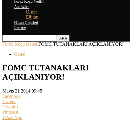
Forex Koçu Nedir?
Analizler
Doviz
Eğitim
Hesap Çeşitleri
İletişim
Forex Koçu
Genel
FOMC TUTANAKLARI AÇIKLANIYOR!
Genel
FOMC TUTANAKLARI
AÇIKLANIYOR!
Mayıs 21 2014 09:45
Facebook
Twitter
Google+
Pinterest
WhatsApp