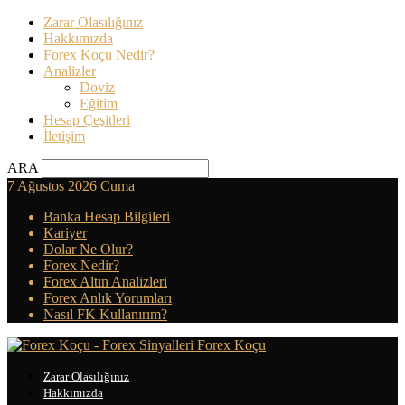
Zarar Olasılığınız
Hakkımızda
Forex Koçu Nedir?
Analizler
Doviz
Eğitim
Hesap Çeşitleri
İletişim
ARA
7 Ağustos 2026 Cuma
Banka Hesap Bilgileri
Kariyer
Dolar Ne Olur?
Forex Nedir?
Forex Altın Analizleri
Forex Anlık Yorumları
Nasıl FK Kullanırım?
Forex Koçu
Zarar Olasılığınız
Hakkımızda