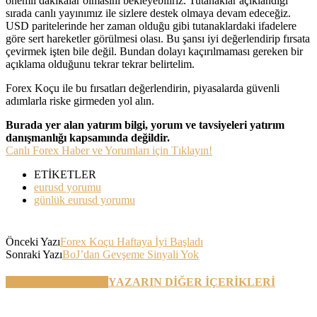
önemli dakikalar olmasını bekleyebiliriz. Tutanaklar açıklandığı
sırada canlı yayınımız ile sizlere destek olmaya devam edeceğiz.
USD paritelerinde her zaman olduğu gibi tutanaklardaki ifadelere
göre sert hareketler görülmesi olası. Bu şansı iyi değerlendirip fırsata
çevirmek işten bile değil. Bundan dolayı kaçırılmaması gereken bir
açıklama olduğunu tekrar tekrar belirtelim.
Forex Koçu ile bu fırsatları değerlendirin, piyasalarda güvenli
adımlarla riske girmeden yol alın.
Burada yer alan yatırım bilgi, yorum ve tavsiyeleri yatırım
danışmanlığı kapsamında değildir.
Canlı Forex Haber ve Yorumları için Tıklayın!
ETİKETLER
eurusd yorumu
günlük eurusd yorumu
Önceki Yazı
Forex Koçu Haftaya İyi Başladı
Sonraki Yazı
BoJ’dan Gevşeme Sinyali Yok
BENZER YAZILAR
YAZARIN DİĞER İÇERİKLERİ