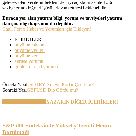
gelecek olan verilerin beklentiden iyi açıklanması ile 1.36
seviyelerine doğru düşüşün devam etmesi beklenebilir.
Burada yer alan yatırım bilgi, yorum ve tavsiyeleri yatırım
danışmanlığı kapsamında değildir.
Canlı Forex Haber ve Yorumları için Tıklayın!
ETİKETLER
büyüme rakamı
büyüme verileri
büyüme verisi
eurusd yorumu
günlük eurusd yorumu
Önceki Yazı
USDTRY Nereye Kadar Çıkabilir?
Sonraki Yazı
GBPUSD Dip Gördü mü?
BENZER YAZILAR
YAZARIN DİĞER İÇERİKLERİ
S&P500 Endeksinde Yükseliş Trendi Henüz
Bozulmadı