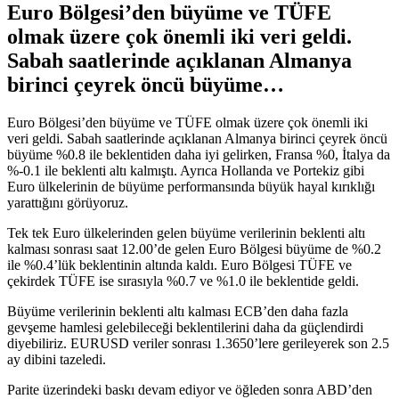
Euro Bölgesi’den büyüme ve TÜFE
olmak üzere çok önemli iki veri geldi.
Sabah saatlerinde açıklanan Almanya
birinci çeyrek öncü büyüme…
Euro Bölgesi’den büyüme ve TÜFE olmak üzere çok önemli iki
veri geldi. Sabah saatlerinde açıklanan Almanya birinci çeyrek öncü
büyüme %0.8 ile beklentiden daha iyi gelirken, Fransa %0, İtalya da
%-0.1 ile beklenti altı kalmıştı. Ayrıca Hollanda ve Portekiz gibi
Euro ülkelerinin de büyüme performansında büyük hayal kırıklığı
yarattığını görüyoruz.
Tek tek Euro ülkelerinden gelen büyüme verilerinin beklenti altı
kalması sonrası saat 12.00’de gelen Euro Bölgesi büyüme de %0.2
ile %0.4’lük beklentinin altında kaldı. Euro Bölgesi TÜFE ve
çekirdek TÜFE ise sırasıyla %0.7 ve %1.0 ile beklentide geldi.
Büyüme verilerinin beklenti altı kalması ECB’den daha fazla
gevşeme hamlesi gelebileceği beklentilerini daha da güçlendirdi
diyebiliriz. EURUSD veriler sonrası 1.3650’lere gerileyerek son 2.5
ay dibini tazeledi.
Parite üzerindeki baskı devam ediyor ve öğleden sonra ABD’den