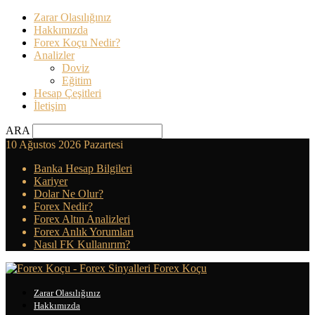
Zarar Olasılığınız
Hakkımızda
Forex Koçu Nedir?
Analizler
Doviz
Eğitim
Hesap Çeşitleri
İletişim
ARA
10 Ağustos 2026 Pazartesi
Banka Hesap Bilgileri
Kariyer
Dolar Ne Olur?
Forex Nedir?
Forex Altın Analizleri
Forex Anlık Yorumları
Nasıl FK Kullanırım?
Forex Koçu
Zarar Olasılığınız
Hakkımızda