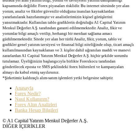
Burada yer alan yatırım bilgi, yorum ve tavsiyeleri yatırım danışmanlığı
kapsamında değildir. Forex piyasaları risklidir. Bu internet sitesinde yer alan
yorum, analiz ve fikirler güvenilir olduğuna inanılan kaynaklardan
yararlanılarak hazırlanmıştır ve analistlerimizin kişisel görüşlerini
yansıtmaktadır. Kullanılan tablo grafiklerin doğruluğu A1 Capital Yatırım
Menkul Değerler A.Ş. tarafından garanti edilmemektedir. Analiz, fikir ve
yorumlar bilgi amaçlı verilip, herhangi bir menfaat sağlama amacı
güdülmemektedir. Sitede yer alan her türlü Analiz, fikir, yorum, tablo ve
grafikler genel yatırım tavsiyesi ve finansal bilgi niteliğinde olup, ticari amaçlı
kullanılmasından kaynaklanan ve 3. kişiler dahil uğranılan maddi ve manevi
zararlardan A1 Capital Yatırım Menkul Değerler A.Ş. hiçbir şekilde sorumlu
tutulamaz. Üyeliğinizin başlangıcıyla birlikte Forexkocu tarafından
gönderilecek eposta ve SMS şeklindeki forex bültenleri ve kampanyaları
almayı da kabul etmiş sayılırsınız.
*Şirketimiz kaldıraçlı alım-satım işlemleri yetki belgesine sahiptir.
Anasayfa
Forex Nedir?
Nasıl Kullanırım?
Forex Altın Analizleri
Banka Hesap Bilgileri
© A1 Capital Yatırım Menkul Değerler A.Ş.
DİĞER İÇERİKLER