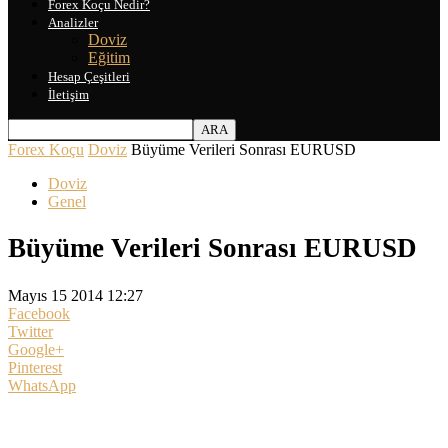
Forex Koçu Nedir?
Analizler
Doviz
Eğitim
Hesap Çeşitleri
İletişim
Forex Koçu
Doviz
Büyüme Verileri Sonrası EURUSD
Doviz
Genel
Büyüme Verileri Sonrası EURUSD
Mayıs 15 2014 12:27
Facebook
Twitter
Google+
Pinterest
WhatsApp