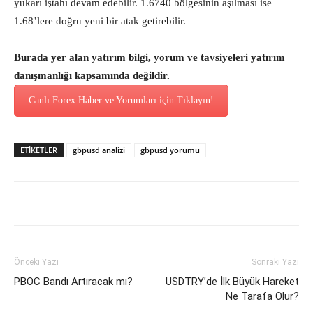
yukarı iştahı devam edebilir. 1.6740 bölgesinin aşılması ise
1.68’lere doğru yeni bir atak getirebilir.
Burada yer alan yatırım bilgi, yorum ve tavsiyeleri yatırım
danışmanlığı kapsamında değildir.
Canlı Forex Haber ve Yorumları için Tıklayın!
ETİKETLER
gbpusd analizi
gbpusd yorumu
Önceki Yazı
Sonraki Yazı
PBOC Bandı Artıracak mı?
USDTRY’de İlk Büyük Hareket
Ne Tarafa Olur?