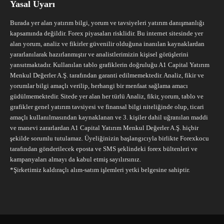
Yasal Uyarı
Burada yer alan yatırım bilgi, yorum ve tavsiyeleri yatırım danışmanlığı
kapsamında değildir. Forex piyasaları risklidir. Bu internet sitesinde yer
alan yorum, analiz ve fikirler güvenilir olduğuna inanılan kaynaklardan
yararlanılarak hazırlanmıştır ve analistlerimizin kişisel görüşlerini
yansıtmaktadır. Kullanılan tablo grafiklerin doğruluğu A1 Capital Yatırım
Menkul Değerler A.Ş. tarafından garanti edilmemektedir. Analiz, fikir ve
yorumlar bilgi amaçlı verilip, herhangi bir menfaat sağlama amacı
güdülmemektedir. Sitede yer alan her türlü Analiz, fikir, yorum, tablo ve
grafikler genel yatırım tavsiyesi ve finansal bilgi niteliğinde olup, ticari
amaçlı kullanılmasından kaynaklanan ve 3. kişiler dahil uğranılan maddi
ve manevi zararlardan A1 Capital Yatırım Menkul Değerler A.Ş. hiçbir
şekilde sorumlu tutulamaz. Üyeliğinizin başlangıcıyla birlikte Forexkocu
tarafından gönderilecek eposta ve SMS şeklindeki forex bültenleri ve
kampanyaları almayı da kabul etmiş sayılırsınız.
*Şirketimiz kaldıraçlı alım-satım işlemleri yetki belgesine sahiptir.