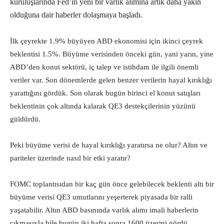
kuruluşlarında Fed’in yeni bir varlık alımına artık daha yakın
olduğuna dair haberler dolaşmaya başladı.
İlk çeyrekte 1.9% büyüyen ABD ekonomisi için ikinci çeyrek
beklentisi 1.5%. Büyüme verisinden önceki gün, yani yarın, yine
ABD’den konut sektörü, iç talep ve istihdam ile ilgili önemli
veriler var. Son dönemlerde gelen benzer verilerin hayal kırıklığı
yarattığını gördük. Son olarak bugün birinci el konut satışları
beklentinin çok altında kalarak QE3 destekçilerinin yüzünü
güldürdü.
Peki büyüme verisi de hayal kırıklığı yaratırsa ne olur? Altın ve
pariteler üzerinde nasıl bir etki yaratır?
FOMC toplantısıdan bir kaç gün önce gelebilecek beklenti altı bir
büyüme verisi QE3 umutlarını yeşerterek piyasada bir ralli
yaşatabilir. Altın ABD basınında varlık alımı imali haberlerin
çıkmasıyla bile bugün iki hafta sonra 1600 üzerini gördü.