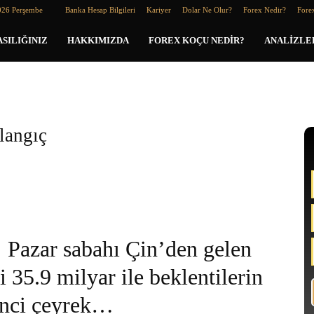
026 Perşembe
Banka Hesap Bilgileri
Kariyer
Dolar Ne Olur?
Forex Nedir?
Forex
SILIĞINIZ
HAKKIMIZDA
FOREX KOÇU NEDIR?
ANALIZLE
langıç
Pazar sabahı Çin’den gelen
i 35.9 milyar ile beklentilerin
kinci çeyrek…