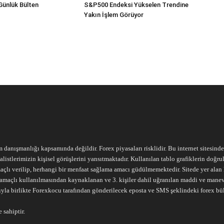
Günlük Bülten
S&P500 Endeksi Yükselen Trendine
Yakın İşlem Görüyor
m danışmanlığı kapsamında değildir. Forex piyasaları risklidir. Bu internet sitesind
alistlerimizin kişisel görüşlerini yansıtmaktadır. Kullanılan tablo grafiklerin doğ
açlı verilip, herhangi bir menfaat sağlama amacı güdülmemektedir. Sitede yer alan he
ari amaçlı kullanılmasından kaynaklanan ve 3. kişiler dahil uğranılan maddi ve mane
ıyla birlikte Forexkocu tarafından gönderilecek eposta ve SMS şeklindeki forex bü
 sahiptir.