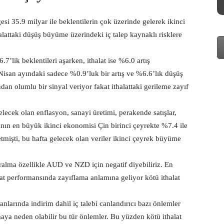
si 35.9 milyar ile beklentilerin çok üzerinde gelerek ikinci
attaki düşüş büyüme üzerindeki iç talep kaynaklı risklere
7’lik beklentileri aşarken, ithalat ise %6.0 artış
 Nisan ayındaki sadece %0.9’luk bir artış ve %6.6’lık düşüş
dan olumlu bir sinyal veriyor fakat ithalattaki gerileme zayıf
gelecek olan enflasyon, sanayi üretimi, perakende satışlar,
yanın en büyük ikinci ekonomisi Çin birinci çeyrekte %7.4 ile
mişti, bu hafta gelecek olan veriler ikinci çeyrek büyüme
aralma özellikle AUD ve NZD için negatif diyebiliriz. En
cat performansında zayıflama anlamına geliyor kötü ithalat
larında indirim dahil iç talebi canlandırıcı bazı önlemler
nmaya neden olabilir bu tür önlemler. Bu yüzden kötü ithalat