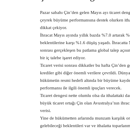
Pazar sabahı Çin’den gelen Mayıs ayı ticaret denge
çeyrek büyüme performansına destek olurken ithal
dikkat çekiyor.
İhracat Mayıs ayında yıllık bazda %7.0 artarak %6.
beklentilerine karşı %1.6 düşüş yaşadı. İhracatta
sonrası gerçekleşen bu patlama global talep açısın
bir iç talebe işaret ediyor.
Ticaret verisi sonrası dikkatler bu hafta Çin’den 
krediler gibi diğer önemli verilere çevrildi. Dün
hükümetin resmi hedefi altında bir büyüme kaydet
performansı ile ilgili önemli ipuçları verecek.
Ticaret dengesi nette olumlu olsa da ithalattaki d
büyük ticaret ortağı Çin olan Avustralya’nın ihra
verisi.
Yine de hükümetten arlarında munzam karşılık oran
gelebileceği beklentileri var ve ithalatta toparla