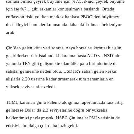
sonrası birinci çeyrek büyüme için %7.5, ikinci çeyrek büyüme
için ise %7.1 gibi rakamlar konuşulmaya başlandı. Ortada
enflasyon riski yokken merkez bankası PBOC’den büyümeyi
destekleyici hamleler konusunda daha aktif olması bekleniyor
artık.
Çin’den gelen kötü veri sonrası Asya borsaları kırmızı bir gün
geçirirlerken risk iştahındaki daralma başta AUD ve NZD’nin
yanında TRY gibi gelişmekte olan ülke para birimlerinde de
satışlar gelmesine neden oldu. USDTRY sabah gelen keskin
alışlarla 2.29 üzerine kadar tırmanarak tüm zamanların en
yüksek seviyesini tazeledi.
TCMB kararları günü kaleme aldığımız raporumuzda faiz artışı
gelmezse Dolar’da 2.3 seviyelerine doğru bir yükseliş
beklentimizi paylaşmıştık. HSBC Çin imalat PMI verisinin de
etkisiyle bu dalga çok daha hızlı geldi.