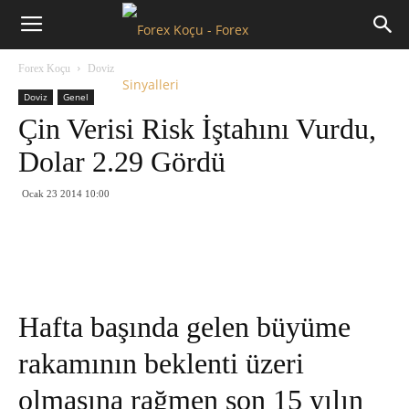
Forex
Forex Koçu
Doviz
Koçu
Doviz
Genel
Çin Verisi Risk İştahını Vurdu,
Dolar 2.29 Gördü
Ocak 23 2014 10:00
Hafta başında gelen büyüme
rakamının beklenti üzeri
olmasına rağmen son 15 yılın