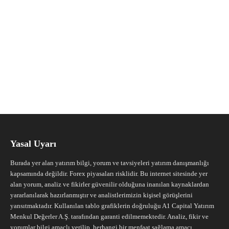
Yasal Uyarı
Burada yer alan yatırım bilgi, yorum ve tavsiyeleri yatırım danışmanlığı
kapsamında değildir. Forex piyasaları risklidir. Bu internet sitesinde yer
alan yorum, analiz ve fikirler güvenilir olduğuna inanılan kaynaklardan
yararlanılarak hazırlanmıştır ve analistlerimizin kişisel görüşlerini
yansıtmaktadır. Kullanılan tablo grafiklerin doğruluğu A1 Capital Yatırım
Menkul Değerler A.Ş. tarafından garanti edilmemektedir. Analiz, fikir ve
yorumlar bilgi amaçlı verilip, herhangi bir menfaat sağlama amacı