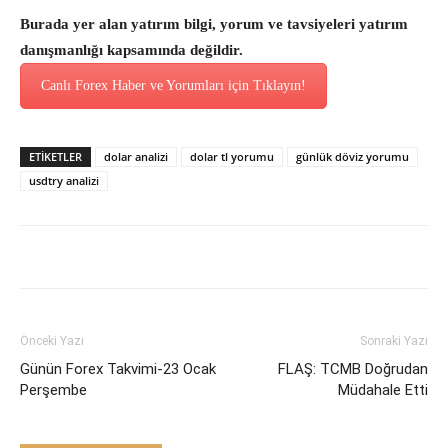
Burada yer alan yatırım bilgi, yorum ve tavsiyeleri yatırım
danışmanlığı kapsamında değildir.
Canlı Forex Haber ve Yorumları için Tıklayın!
ETİKETLER
dolar analizi
dolar tl yorumu
günlük döviz yorumu
usdtry analizi
Önceki Yazı
Sonraki Yazı
Günün Forex Takvimi-23 Ocak
FLAŞ: TCMB Doğrudan
Perşembe
Müdahale Etti