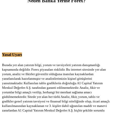
Neden Banka Yerine Forex?
Yasal Uyarı
Burada yer alan yatırım bilgi, yorum ve tavsiyeleri yatırım danışmanlığı
kapsamında değildir. Forex piyasaları risklidir. Bu internet sitesinde yer alan
yorum, analiz ve fikirler güvenilir olduğuna inanılan kaynaklardan
yararlanılarak hazırlanmıştır ve analistlerimizin kişisel görüşlerini
yansıtmaktadır. Kullanılan tablo grafiklerin doğruluğu A1 Capital Yatırım
Menkul Değerler A.Ş. tarafından garanti edilmemektedir. Analiz, fikir ve
yorumlar bilgi amaçlı verilip, herhangi bir menfaat sağlama amacı
güdülmemektedir. Sitede yer alan her türlü Analiz, fikir, yorum, tablo ve
grafikler genel yatırım tavsiyesi ve finansal bilgi niteliğinde olup, ticari amaçlı
kullanılmasından kaynaklanan ve 3. kişiler dahil uğranılan maddi ve manevi
zararlardan A1 Capital Yatırım Menkul Değerler A.Ş. hiçbir şekilde sorumlu