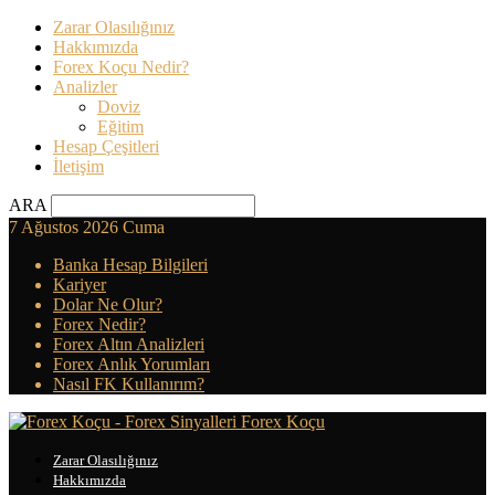
Zarar Olasılığınız
Hakkımızda
Forex Koçu Nedir?
Analizler
Doviz
Eğitim
Hesap Çeşitleri
İletişim
ARA
7 Ağustos 2026 Cuma
Banka Hesap Bilgileri
Kariyer
Dolar Ne Olur?
Forex Nedir?
Forex Altın Analizleri
Forex Anlık Yorumları
Nasıl FK Kullanırım?
Forex Koçu
Zarar Olasılığınız
Hakkımızda