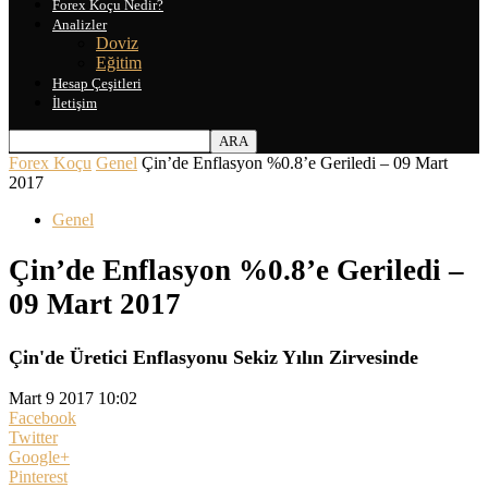
Forex Koçu Nedir?
Analizler
Doviz
Eğitim
Hesap Çeşitleri
İletişim
Forex Koçu
Genel
Çin’de Enflasyon %0.8’e Geriledi – 09 Mart
2017
Genel
Çin’de Enflasyon %0.8’e Geriledi –
09 Mart 2017
Çin'de Üretici Enflasyonu Sekiz Yılın Zirvesinde
Mart 9 2017 10:02
Facebook
Twitter
Google+
Pinterest