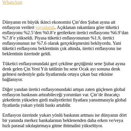
WhatsApp
Dünyanın en büyük ikinci ekonomisi Çin’den Şubat ayına ait
enflasyon verileri
yayınlandı
. Açıklanan rakamlara göre tüketici
enflasyonu %2.5’den %0.8’e gerilerken üretici enflasyonu %6.9’dan
%7.8’e yükseldi. Piyasa tüketici enflasyonunun %1.9, üretici
enflasyonunun ise %7.6 olarak gerçekleşmesini bekliyordu. Yani
tüketici enflasyonu beklentinin çok altında, üretici enflasyonu ise
beklentinin üzerinde geldi.
Tüketici enflasyonundaki geri çekilme geçtiğimiz sene Şubat ayına
denk gelen Çin Yeni Yılı tatilinin bu sene Ocak ayı sonuna denk
gelmesi nedeniyle gıda fiyatlarında ortaya çıkan baz etkisine
bağlanıyor.
Diğer yandan üretici enflasyonundaki artışın zaten güçlenen global
enflasyon baskısını artırabileceği yorumları var. Çin’de ihracatçı
şirketlerin yükselen girdi maliyetlerini fiyatlara yansıtmasıyla global
fiyatlarda yukarı yönlü baskı artabilir.
Enflasyon üzerinde yukarı yönlü baskının artması ise dünyanın dört
bir yanında merkez bankalarının beklenenden daha erken ve/veya
hızlı parasal sıkılaştırmaya gitme ihtimalini yükseltiyor.