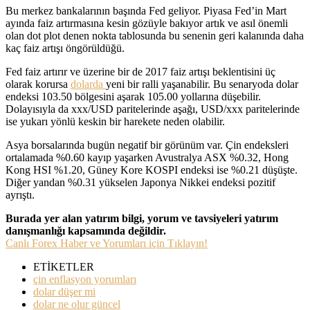
Bu merkez bankalarının başında Fed geliyor. Piyasa Fed’in Mart
ayında faiz artırmasına kesin gözüyle bakıyor artık ve asıl önemli
olan dot plot denen nokta tablosunda bu senenin geri kalanında daha
kaç faiz artışı öngörüldüğü.
Fed faiz artırır ve üzerine bir de 2017 faiz artışı beklentisini üç
olarak korursa
dolarda
yeni bir ralli yaşanabilir. Bu senaryoda dolar
endeksi 103.50 bölgesini aşarak 105.00 yollarına düşebilir.
Dolayısıyla da xxx/USD paritelerinde aşağı, USD/xxx paritelerinde
ise yukarı yönlü keskin bir harekete neden olabilir.
Asya borsalarında bugün negatif bir görünüm var. Çin endeksleri
ortalamada %0.60 kayıp yaşarken Avustralya ASX %0.32, Hong
Kong HSI %1.20, Güney Kore KOSPI endeksi ise %0.21 düşüşte.
Diğer yandan %0.31 yükselen Japonya Nikkei endeksi pozitif
ayrıştı.
Burada yer alan yatırım bilgi, yorum ve tavsiyeleri yatırım
danışmanlığı kapsamında değildir.
Canlı Forex Haber ve Yorumları için Tıklayın!
ETİKETLER
çin enflasyon yorumları
dolar düşer mi
dolar ne olur güncel