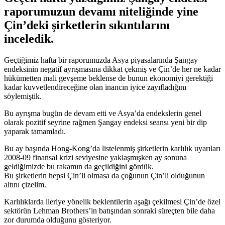
raporumuzun devamı niteliğinde yine
Çin’deki şirketlerin sıkıntılarını
inceledik.
Geçtiğimiz hafta bir raporumuzda Asya piyasalarında Şangay
endeksinin negatif ayrışmasına dikkat çekmiş ve Çin’de her ne kadar
hükümetten mali gevşeme beklense de bunun ekonomiyi gerektiği
kadar kuvvetlendireceğine olan inancın iyice zayıfladığını
söylemiştik.
Bu ayrışma bugün de devam etti ve Asya’da endekslerin genel
olarak pozitif seyrine rağmen Şangay endeksi seansı yeni bir dip
yaparak tamamladı.
Bu ay başında Hong-Kong’da listelenmiş şirketlerin karlılık uyarıları
2008-09 finansal krizi seviyesine yaklaşmışken ay sonuna
geldiğimizde bu rakamın da geçildiğini gördük.
Bu şirketlerin hepsi Çin’li olmasa da çoğunun Çin’li olduğunun
altını çizelim.
Karlılıklarda ileriye yönelik beklentilerin aşağı çekilmesi Çin’de özel
sektörün Lehman Brothers’in batışından sonraki süreçten bile daha
zor durumda olduğunu gösteriyor.