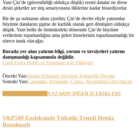
Yani Çin’de (güvenilirliği oldukça düşük) resmi datalar ne derse
desin şirketler ser iniş senaryosunu iliklerine kadar hissediyorlar.
Bir de şu noktanın altını çizelim; Çin’de devlet eliyle yatırımlar
büyüme datalarını şişirse de karlılık olarak geri dönüşleri oldukça
düşük. Yani belki de önümüzdeki dönemde Çin’de büyüme
verilerinin toparlandığını ama şirket hisselerinin toparlanamadığı bir
sürece tanık olacağız.
Burada yer alan yatırım bilgi, yorum ve tavsiyeleri yatırım
danışmanlığı kapsamında değildir.
Canlı Forex Haber ve Yorumları için Tıklayın!
Önceki Yazı
Alman Hükümet Sözcüsü; İyimserlik Devam
Sonraki Yazı
Çarşamba, Perşembe, Cuma.. Resimdeki Gibi Olacak
BENZER YAZILAR
YAZARIN DİĞER İÇERİKLERİ
S&P500 Endeksinde Yükseliş Trendi Henüz
Bozulmadı