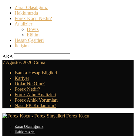
Zarar Olasılığınız
Hakkımızda
Forex Koçu Nedir?
Analizler
Doviz
Eğitim
Hesap Çeşitleri
İletişim
ARA
7 Ağustos 2026 Cuma
Banka Hesap Bilgileri
Kariyer
Dolar Ne Olur?
Forex Nedir?
Forex Altın Analizleri
Forex Anlık Yorumları
Nasıl FK Kullanırım?
Forex Koçu
Zarar Olasılığınız
Hakkımızda