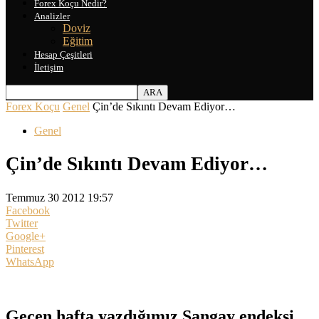
Forex Koçu Nedir?
Analizler
Doviz
Eğitim
Hesap Çeşitleri
İletişim
Forex Koçu
Genel
Çin’de Sıkıntı Devam Ediyor…
Genel
Çin’de Sıkıntı Devam Ediyor…
Temmuz 30 2012 19:57
Facebook
Twitter
Google+
Pinterest
WhatsApp
Geçen hafta yazdığımız Şangay endeksi