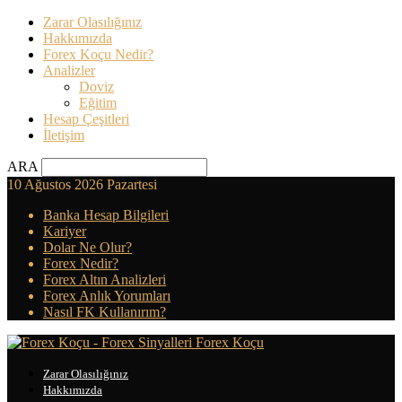
Zarar Olasılığınız
Hakkımızda
Forex Koçu Nedir?
Analizler
Doviz
Eğitim
Hesap Çeşitleri
İletişim
ARA
10 Ağustos 2026 Pazartesi
Banka Hesap Bilgileri
Kariyer
Dolar Ne Olur?
Forex Nedir?
Forex Altın Analizleri
Forex Anlık Yorumları
Nasıl FK Kullanırım?
Forex Koçu
Zarar Olasılığınız
Hakkımızda