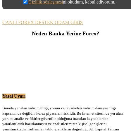
Gizlilik sözleşmesi
ni okudum, kabul ediyorum.
CANLI FOREX DESTEK ODASI GİRİŞ
Neden Banka Yerine Forex?
Yasal Uyarı
Burada yer alan yatırım bilgi, yorum ve tavsiyeleri yatırım danışmanlığı
kapsamında değildir. Forex piyasaları risklidir. Bu internet sitesinde yer alan
yorum, analiz ve fikirler güvenilir olduğuna inanılan kaynaklardan
yararlanılarak hazırlanmıştır ve analistlerimizin kişisel görüşlerini
yansıtmaktadır. Kullanılan tablo grafiklerin doğruluğu A1 Capital Yatırım