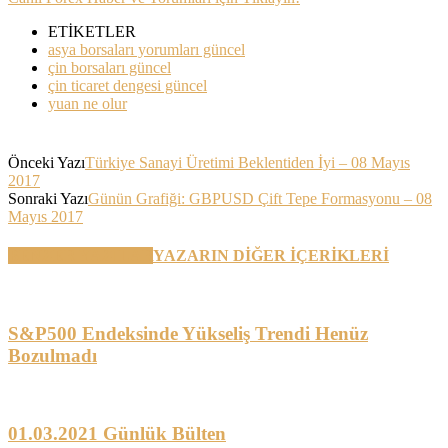
ETİKETLER
asya borsaları yorumları güncel
çin borsaları güncel
çin ticaret dengesi güncel
yuan ne olur
Önceki Yazı
Türkiye Sanayi Üretimi Beklentiden İyi – 08 Mayıs
2017
Sonraki Yazı
Günün Grafiği: GBPUSD Çift Tepe Formasyonu – 08
Mayıs 2017
BENZER YAZILAR
YAZARIN DİĞER İÇERİKLERİ
S&P500 Endeksinde Yükseliş Trendi Henüz
Bozulmadı
01.03.2021 Günlük Bülten