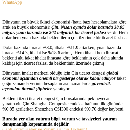
WhatsApp
Dünyanın en büyük ikinci ekonomisi (hatta bazı hesaplamalara göre
artık en büyük ekonomisi)
Çin, Nisan ayında dolar bazında 38.05
milyar, yuan bazında ise 262 milyarlık bir ticaret fazlası
verdi. Hem
dolar hem yuan bazında beklentilerin çok üzerinde bir ticaret fazlası.
Dolar bazında ihracat %8.0, ithalat %11.9 artarken, yuan bazında
ihracat %14.3, ithalat ise %18.6 artmış. Hem ithalat hem ihracat
beklenti altı fakat ithalat ihracata göre beklentinin çok daha altında
kaldığı için ticaret fazlası da beklentinin üzerinde çıkmış.
Dünyanın imalat merkezi olduğu için Çin ticaret dengesi
global
ekonomi açısından önemli bir gösterge olarak kabul ediliyor
fakat
çoğu zamanda verinin hesaplanması uzmanlarda
güvenirlik
açısından önemli şüpheler
yaratıyor.
Beklenti üzeri ticaret dengesi Çin borsalarında pek heyecan
yaratmadı. Çin Shanghai Composite endeksi haftanın ilk gününde
%0.85 gerilerken Shenzhen CSI300 endeksi %0.70 değer kaybetti.
Burada yer alan yatırım bilgi, yorum ve tavsiyeleri yatırım
danışmanlığı kapsamında değildir.
Canlı Forex Haber ve Yorumları için Tıklayın!