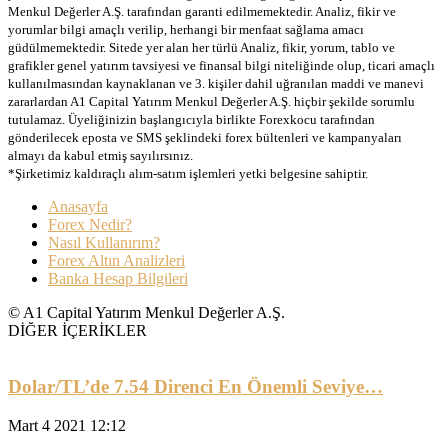
Menkul Değerler A.Ş. tarafından garanti edilmemektedir. Analiz, fikir ve
yorumlar bilgi amaçlı verilip, herhangi bir menfaat sağlama amacı
güdülmemektedir. Sitede yer alan her türlü Analiz, fikir, yorum, tablo ve
grafikler genel yatırım tavsiyesi ve finansal bilgi niteliğinde olup, ticari amaçlı
kullanılmasından kaynaklanan ve 3. kişiler dahil uğranılan maddi ve manevi
zararlardan A1 Capital Yatırım Menkul Değerler A.Ş. hiçbir şekilde sorumlu
tutulamaz. Üyeliğinizin başlangıcıyla birlikte Forexkocu tarafından
gönderilecek eposta ve SMS şeklindeki forex bültenleri ve kampanyaları
almayı da kabul etmiş sayılırsınız.
*Şirketimiz kaldıraçlı alım-satım işlemleri yetki belgesine sahiptir.
Anasayfa
Forex Nedir?
Nasıl Kullanırım?
Forex Altın Analizleri
Banka Hesap Bilgileri
© A1 Capital Yatırım Menkul Değerler A.Ş.
DİĞER İÇERİKLER
Dolar/TL’de 7.54 Direnci En Önemli Seviye…
Mart 4 2021 12:12