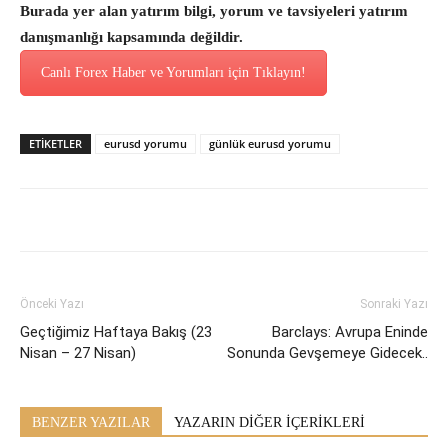
Burada yer alan yatırım bilgi, yorum ve tavsiyeleri yatırım
danışmanlığı kapsamında değildir.
Canlı Forex Haber ve Yorumları için Tıklayın!
ETİKETLER
eurusd yorumu
günlük eurusd yorumu
Önceki Yazı
Sonraki Yazı
Geçtiğimiz Haftaya Bakış (23
Barclays: Avrupa Eninde
Nisan – 27 Nisan)
Sonunda Gevşemeye Gidecek..
BENZER YAZILAR
YAZARIN DİĞER İÇERİKLERİ