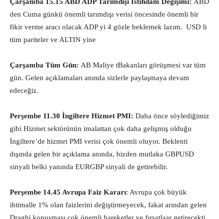
Çarşamba 15.15 ABD ADP Tarımdışı İstihdam Değişimi:
ABD
den Cuma günkü önemli tarımdışı verisi öncesinde önemli bir
fikir verme aracı olacak ADP yi 4 gözle beklemek lazım. USD li
tüm pariteler ve ALTIN yine
Çarşamba Tüm Gün:
AB Maliye
t
Bakanları görüşmesi var tüm
gün. Gelen açıklamaları anında sizlerle paylaşmaya devam
edeceğiz.
Perşembe 11.30 İngiltere Hizmet PMI:
Daha önce söylediğimiz
gibi Hizmet sektörünün imalattan çok daha gelişmiş olduğu
İngiltere’de hizmet PMI verisi çok önemli oluyor. Beklenti
dışında gelen bir açıklama anında, bizden mutlaka GBPUSD
sinyali belki yanında EURGBP sinyali de getirebilir.
Perşembe 14.45 Avrupa Faiz Kararı
: Avrupa çok büyük
ihtimalle 1% olan faizlerini değiştirmeyecek, fakat arından gelen
Draghi konuşması çok önemli hareketler ve fırsatlaar getirecekti.