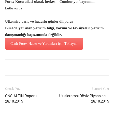
Forex Koçu ailesi olarak herkesin Cumhuriyet bayramını
kutluyoruz.
Ülkemize barış ve huzurlu günler diliyoruz.
Burada yer alan yatırım bilgi, yorum ve tavsiyeleri yatırım
danışmanlığı kapsamında değildir.
Canlı Forex Haber ve Yorumları için Tıklayın!
Önceki Yazı
Sonraki Yazı
ONS ALTIN Raporu –
Uluslararası Döviz Piyasaları –
28.10.2015
28.10.2015