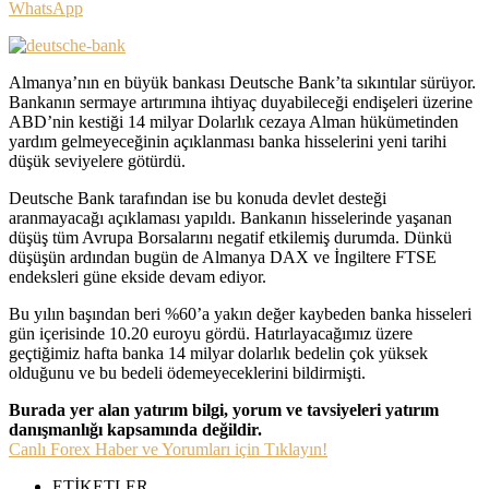
WhatsApp
Almanya’nın en büyük bankası Deutsche Bank’ta sıkıntılar sürüyor.
Bankanın sermaye artırımına ihtiyaç duyabileceği endişeleri üzerine
ABD’nin kestiği 14 milyar Dolarlık cezaya Alman hükümetinden
yardım gelmeyeceğinin açıklanması banka hisselerini yeni tarihi
düşük seviyelere götürdü.
Deutsche Bank tarafından ise bu konuda devlet desteği
aranmayacağı açıklaması yapıldı. Bankanın hisselerinde yaşanan
düşüş tüm Avrupa Borsalarını negatif etkilemiş durumda. Dünkü
düşüşün ardından bugün de Almanya DAX ve İngiltere FTSE
endeksleri güne ekside devam ediyor.
Bu yılın başından beri %60’a yakın değer kaybeden banka hisseleri
gün içerisinde 10.20 euroyu gördü. Hatırlayacağımız üzere
geçtiğimiz hafta banka 14 milyar dolarlık bedelin çok yüksek
olduğunu ve bu bedeli ödemeyeceklerini bildirmişti.
Burada yer alan yatırım bilgi, yorum ve tavsiyeleri yatırım
danışmanlığı kapsamında değildir.
Canlı Forex Haber ve Yorumları için Tıklayın!
ETİKETLER