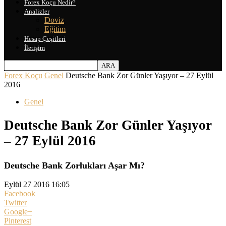
Forex Koçu Nedir?
Analizler
Doviz
Eğitim
Hesap Çeşitleri
İletişim
Forex Koçu
Genel
Deutsche Bank Zor Günler Yaşıyor – 27 Eylül
2016
Genel
Deutsche Bank Zor Günler Yaşıyor
– 27 Eylül 2016
Deutsche Bank Zorlukları Aşar Mı?
Eylül 27 2016 16:05
Facebook
Twitter
Google+
Pinterest