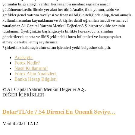
yorumlar bilgi amaçlı verilip, herhangi bir menfaat sağlama amacı
güdülmemektedir. Sitede yer alan her türlü Analiz, fikir, yorum, tablo ve
grafikler genel yatırım tavsiyesi ve finansal bilgi niteliğinde olup, ticari amaçlı
kullanılmasından kaynaklanan ve 3. kişiler dahil uğranılan maddi ve manevi
zararlardan A1 Capital Yatırım Menkul Değerler A.Ş. hiçbir şekilde sorumlu
tutulamaz. Üyeliğinizin başlangıcıyla birlikte Forexkocu tarafından
gönderilecek eposta ve SMS şeklindeki forex bültenleri ve kampanyaları
almayı da kabul etmiş sayılırsınız.
*Şirketimiz kaldıraçlı alım-satım işlemleri yetki belgesine sahiptir.
Anasayfa
Forex Nedir?
Nasıl Kullanırım?
Forex Altın Analizleri
Banka Hesap Bilgileri
© A1 Capital Yatırım Menkul Değerler A.Ş.
DİĞER İÇERİKLER
Dolar/TL’de 7.54 Direnci En Önemli Seviye…
Mart 4 2021 12:12