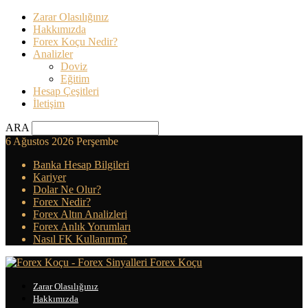
Zarar Olasılığınız
Hakkımızda
Forex Koçu Nedir?
Analizler
Doviz
Eğitim
Hesap Çeşitleri
İletişim
ARA
6 Ağustos 2026 Perşembe
Banka Hesap Bilgileri
Kariyer
Dolar Ne Olur?
Forex Nedir?
Forex Altın Analizleri
Forex Anlık Yorumları
Nasıl FK Kullanırım?
Forex Koçu
Zarar Olasılığınız
Hakkımızda