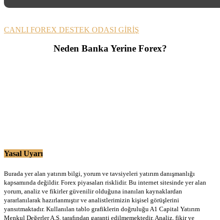
CANLI FOREX DESTEK ODASI GİRİŞ
Neden Banka Yerine Forex?
Yasal Uyarı
Burada yer alan yatırım bilgi, yorum ve tavsiyeleri yatırım danışmanlığı
kapsamında değildir. Forex piyasaları risklidir. Bu internet sitesinde yer alan
yorum, analiz ve fikirler güvenilir olduğuna inanılan kaynaklardan
yararlanılarak hazırlanmıştır ve analistlerimizin kişisel görüşlerini
yansıtmaktadır. Kullanılan tablo grafiklerin doğruluğu A1 Capital Yatırım
Menkul Değerler A.Ş. tarafından garanti edilmemektedir. Analiz, fikir ve