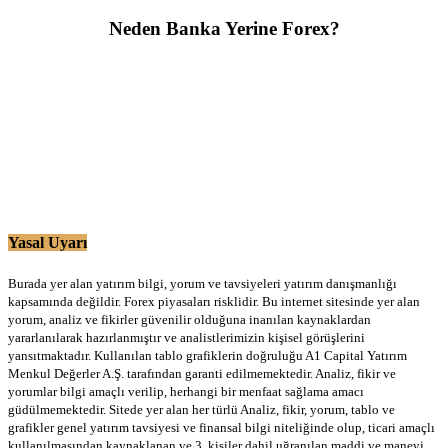
Neden Banka Yerine Forex?
Yasal Uyarı
Burada yer alan yatırım bilgi, yorum ve tavsiyeleri yatırım danışmanlığı
kapsamında değildir. Forex piyasaları risklidir. Bu internet sitesinde yer alan
yorum, analiz ve fikirler güvenilir olduğuna inanılan kaynaklardan
yararlanılarak hazırlanmıştır ve analistlerimizin kişisel görüşlerini
yansıtmaktadır. Kullanılan tablo grafiklerin doğruluğu A1 Capital Yatırım
Menkul Değerler A.Ş. tarafından garanti edilmemektedir. Analiz, fikir ve
yorumlar bilgi amaçlı verilip, herhangi bir menfaat sağlama amacı
güdülmemektedir. Sitede yer alan her türlü Analiz, fikir, yorum, tablo ve
grafikler genel yatırım tavsiyesi ve finansal bilgi niteliğinde olup, ticari amaçlı
kullanılmasından kaynaklanan ve 3. kişiler dahil uğranılan maddi ve manevi