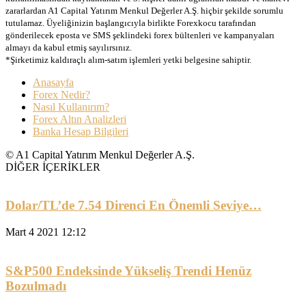
zararlardan A1 Capital Yatırım Menkul Değerler A.Ş. hiçbir şekilde sorumlu
tutulamaz. Üyeliğinizin başlangıcıyla birlikte Forexkocu tarafından
gönderilecek eposta ve SMS şeklindeki forex bültenleri ve kampanyaları
almayı da kabul etmiş sayılırsınız.
*Şirketimiz kaldıraçlı alım-satım işlemleri yetki belgesine sahiptir.
Anasayfa
Forex Nedir?
Nasıl Kullanırım?
Forex Altın Analizleri
Banka Hesap Bilgileri
© A1 Capital Yatırım Menkul Değerler A.Ş.
DİĞER İÇERİKLER
Dolar/TL’de 7.54 Direnci En Önemli Seviye…
Mart 4 2021 12:12
S&P500 Endeksinde Yükseliş Trendi Henüz
Bozulmadı