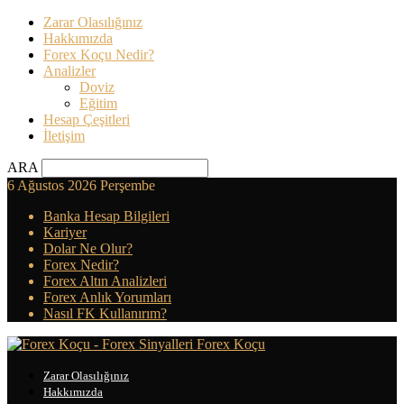
Zarar Olasılığınız
Hakkımızda
Forex Koçu Nedir?
Analizler
Doviz
Eğitim
Hesap Çeşitleri
İletişim
ARA
6 Ağustos 2026 Perşembe
Banka Hesap Bilgileri
Kariyer
Dolar Ne Olur?
Forex Nedir?
Forex Altın Analizleri
Forex Anlık Yorumları
Nasıl FK Kullanırım?
Forex Koçu
Zarar Olasılığınız
Hakkımızda